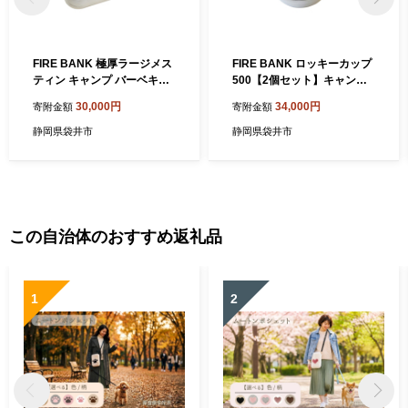
FIRE BANK 極厚ラージメス
FIRE BANK ロッキーカップ
ティン キャンプ バーベキュ
500【2個セット】キャンプ
ー BBQ アウトドア 登山 人
バーベキュー BBQ ソロキャ
30,000円
34,000円
寄附金額
寄附金額
気 厳選 袋井市 アウトドア用
ンプ アウトドア 登山 キャン
品 直火 ソロキャンプ
プ飯 人気 厳選 袋井市 アウト
静岡県袋井市
静岡県袋井市
ドア用品 キャンプ用品 食器
器 調理器具
この自治体のおすすめ返礼品
1
2