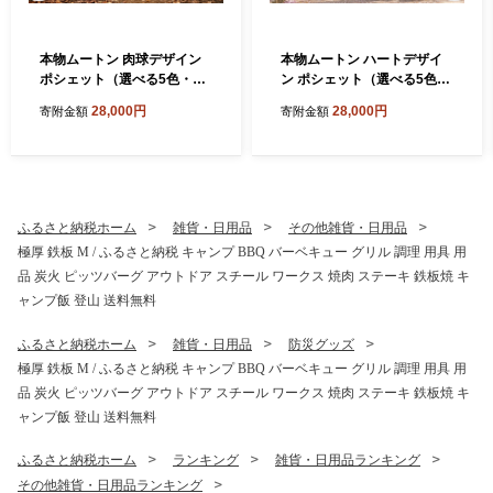
本物ムートン 肉球デザイン
本物ムートン ハートデザイ
ポシェット（選べる5色・内
ン ポシェット（選べる5色・
側3種類） ／西勝毛皮 ムート
内側3種類） ／西勝毛皮 ムー
28,000円
28,000円
寄附金額
寄附金額
ンバッグ ショルダーバッグ
トンバッグ ショルダーバッ
レディース 肉球 猫 犬 アニマ
グ レディース かわいい ミニ
ル かわいい ミニバッグ スマ
バッグ スマホポシェット お
ホポシェット おしゃれ 軽量
しゃれ 軽量 お出かけ 旅行 選
お出かけ 旅行 選べるカラー
べるカラー 日本製 奈良県 宇
日本製 奈良県 宇陀市 ふるさ
陀市 ふるさと納税
ふるさと納税ホーム
雑貨・日用品
その他雑貨・日用品
と納税
極厚 鉄板 M / ふるさと納税 キャンプ BBQ バーベキュー グリル 調理 用具 用
品 炭火 ピッツバーグ アウトドア スチール ワークス 焼肉 ステーキ 鉄板焼 キ
ャンプ飯 登山 送料無料
ふるさと納税ホーム
雑貨・日用品
防災グッズ
極厚 鉄板 M / ふるさと納税 キャンプ BBQ バーベキュー グリル 調理 用具 用
品 炭火 ピッツバーグ アウトドア スチール ワークス 焼肉 ステーキ 鉄板焼 キ
ャンプ飯 登山 送料無料
ふるさと納税ホーム
ランキング
雑貨・日用品ランキング
その他雑貨・日用品ランキング