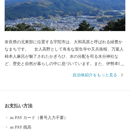
奈良県の北東部に位置する宇陀市は、大和高原と呼ばれる緑豊か
なまちです。 女人高野として有名な室生寺や又兵衛桜、万葉人
柿本人麻呂が魅了されたかぎろひ、水の分配を司る水分神社な
ど、歴史と自然が暮らしの中に息づいています。また、伊勢本街
道の宿場町として栄え、当時のにぎわいぶりを伝える街並みは、
自治体紹介をもっと見る
古の旅人の思いを今も伝えています。 平成18年1月の合併によ
って「宇陀市」となってからは、日々新たな歴史を刻んでいま
す。 その原動力となっている「宇陀力（うだぢから）」をより伸
びやかに、そしてたくましくするため、みなさまからのご支援を
お支払い方法
お願いします。
au PAY カード（番号入力不要）
au PAY 残高