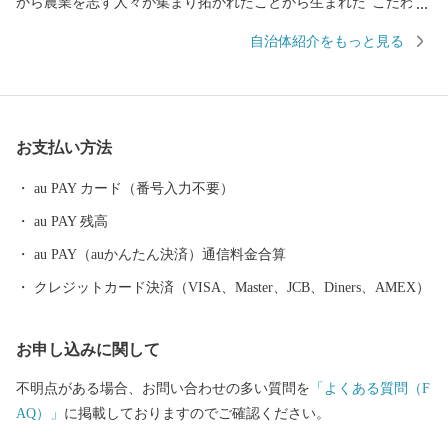
から農業を志す人々が集まり拓かれたことから生まれた"こだわり
の強さ”にあります。このこだわりの強い、"町の人”たち自体が川
自治体紹介をもっと見る
南の魅力で、この魅力を「この町の気質から生まれる品質＝"川南
気質”」という言葉で表現しました。
お支払い方法
au PAY カード（番号入力不要）
au PAY 残高
au PAY（auかんたん決済）通信料金合算
クレジットカード決済（VISA、Master、JCB、Diners、AMEX）
お申し込みに関して
不明点がある場合、お問い合わせの多い質問を
「よくある質問（F
AQ）」
に掲載しておりますのでご確認ください。