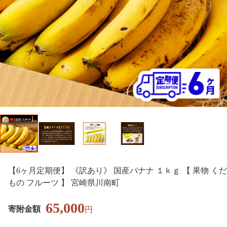
【6ヶ月定期便】 《訳あり》 国産バナナ １ｋｇ 【 果物 くだ
もの フルーツ 】 宮崎県川南町
65,000
寄附金額
円