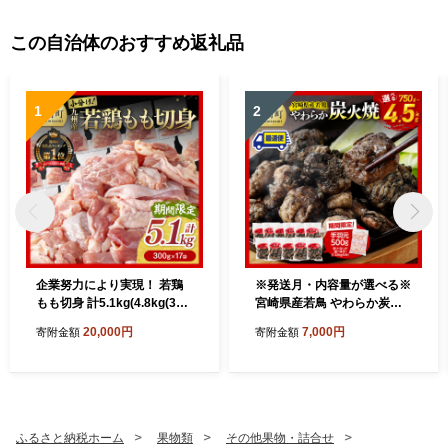
この自治体のおすすめ返礼品
1
2
企業努力により実現！ 若鶏
※発送月・内容量が選べる※
もも切身 計5.1kg(4.8kg(300
宮崎県産若鳥 やわらか炭火
g×16袋)+300g)【 国産 九州
焼 750g～4500g 【1650gの
20,000円
7,000円
寄附金額
寄附金額
産 鶏肉 肉 とり もも肉 モモ
み手羽元500gあり・なしが
5.1kg からあげ チキン南蛮
選べる】【 鶏 肉 鶏肉 国産
送料無料 】
とり 九州産 鳥 宮崎県産 小分
け 炭火焼き 】
ふるさと納税ホーム
果物類
その他果物・詰合せ