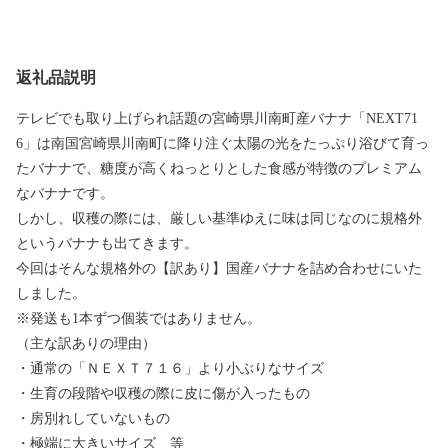
返礼品説明
テレビでも取り上げられ話題の宮崎県川南町産バナナ「NEXT71
6」は南国宮崎県川南町に降り注ぐ太陽の光をたっぷり浴びて育っ
たバナナで、糖度が高くねっとりとした食感が特徴のプレミアム
なバナナです。
しかし、収穫の際には、厳しい基準ゆえに味は同じなのに規格外
というバナナも出てきます。
今回はそんな規格外の【訳あり】国産バナナを詰め合わせにいた
しました。
※発送も1本ずつ個装ではありません。
（主な訳ありの理由）
・通常の「ＮＥＸＴ７１６」より小ぶりなサイズ
・生育の段階や収穫の際に皮に傷が入ったもの
・房別れしていないもの
・極端に大きいサイズ 等