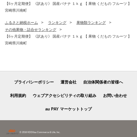
【6ヶ月定期便】 《訳あり》 国産バナナ １ｋｇ 【 果物 くだもの フルーツ 】
宮崎県川南町
ふるさと納税ホーム
ランキング
果物類ランキング
その他果物・詰合せランキング
【6ヶ月定期便】 《訳あり》 国産バナナ １ｋｇ 【 果物 くだもの フルーツ 】
宮崎県川南町
プライバシーポリシー
運営会社
自治体関係者の皆様へ
利用規約
ウェブアクセシビリティの取り組み
お問い合わせ
au PAY マーケットトップ
© 2016 KDDI/au Commerce & Life, Inc.