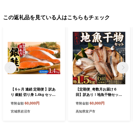
この返礼品を見ている人はこちらもチェック
【 6ヶ月 連続 定期便 】訳あ
【定期便_奇数月お届け６
り 銀鮭 切り身 1.4kg セット
回】訳あり！地魚干物セット
詰め合わせ 鮭 サケ [№5704-
約１．５ｋｇ
60,000円
60,000円
寄附金額
寄附金額
1810]
宮城県岩沼市
高知県室戸市