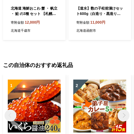
北海道 海鮮おこわ 蟹 ・ 帆立
【道水】数の子松前漬けセッ
・ 鮭 の3種 セット 【札幌バ
ト600g（白造り・黒造り各3
ルナバフーズ】 食べ比べ カ
00g）北海道 産地直送_HD1
12,000円
11,000円
寄附金額
寄附金額
ニ かに ほたて ホタテ 北海道
08-020
千歳 バルナバ
北海道千歳市
北海道函館市
この自治体のおすすめ返礼品
1
2