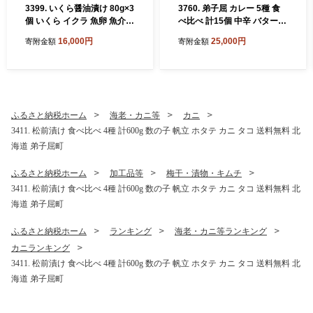
3399. いくら醤油漬け 80g×3
3760. 弟子屈 カレー 5種 食
個 いくら イクラ 魚卵 魚介
べ比べ 計15個 中辛 バターチ
海鮮 送料無料 北海道 弟子屈
キンカレー スープカレー ビ
16,000円
25,000円
寄附金額
寄附金額
町
ーフカレー ポークカレー 牛
すじカレー 業務用 レトルト
保存食 備蓄 非常食 常温 まと
め買い グルメ 送料無料 北海
道 弟子屈町
ふるさと納税ホーム
海老・カニ等
カニ
3411. 松前漬け 食べ比べ 4種 計600g 数の子 帆立 ホタテ カニ タコ 送料無料 北
海道 弟子屈町
ふるさと納税ホーム
加工品等
梅干・漬物・キムチ
3411. 松前漬け 食べ比べ 4種 計600g 数の子 帆立 ホタテ カニ タコ 送料無料 北
海道 弟子屈町
ふるさと納税ホーム
ランキング
海老・カニ等ランキング
カニランキング
3411. 松前漬け 食べ比べ 4種 計600g 数の子 帆立 ホタテ カニ タコ 送料無料 北
海道 弟子屈町