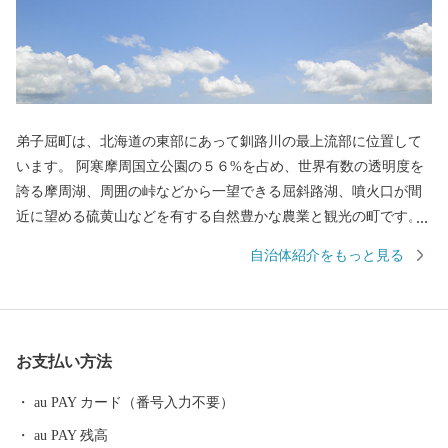
弟子屈町は、北海道の東部にあって釧路川の最上流部に位置して
います。 阿寒摩周国立公園の５６%を占め、世界有数の透明度を
誇る摩周湖、周囲の峠などから一望できる屈斜路湖、噴火口が間
近に望める硫黄山などを有する自然豊かな農業と観光の町です。
また、温泉も非常に豊富で、川湯温泉は「源泉100%かけ流し宣
自治体紹介をもっと見る
言」をしており、良質な温泉が楽しめます。
お支払い方法
au PAY カード（番号入力不要）
au PAY 残高