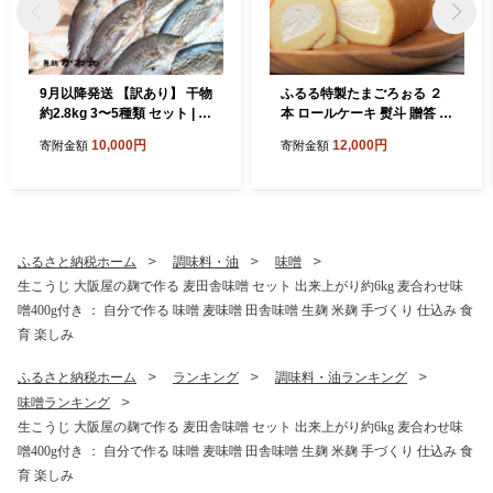
9月以降発送 【訳あり】 干物
ふるる特製たまごろぉる ２
約2.8kg 3〜5種類 セット | 塩
本 ロールケーキ 熨斗 贈答 熨
のみ 詰め合わせ 冷凍 カレイ
斗 御歳暮 お歳暮 ギフト 冷凍
10,000円
12,000円
寄附金額
寄附金額
あじ サバ イサキ トビウオ 鯛
スイーツ 洋菓子 お菓子 ケー
タイ ひもの 不揃い おすすめ
キ 生クリーム セット
お取り寄せ 魚 冷凍 新鮮 海鮮
ひもの 詰め合わせ 干物 セッ
ト フィレ 冷凍 規格外 不揃い
わけあり ひもの 美味しい 京
ふるさと納税ホーム
調味料・油
味噌
都府 舞鶴市
生こうじ 大阪屋の麹で作る 麦田舎味噌 セット 出来上がり約6kg 麦合わせ味
噌400g付き ： 自分で作る 味噌 麦味噌 田舎味噌 生麹 米麹 手づくり 仕込み 食
育 楽しみ
ふるさと納税ホーム
ランキング
調味料・油ランキング
味噌ランキング
生こうじ 大阪屋の麹で作る 麦田舎味噌 セット 出来上がり約6kg 麦合わせ味
噌400g付き ： 自分で作る 味噌 麦味噌 田舎味噌 生麹 米麹 手づくり 仕込み 食
育 楽しみ