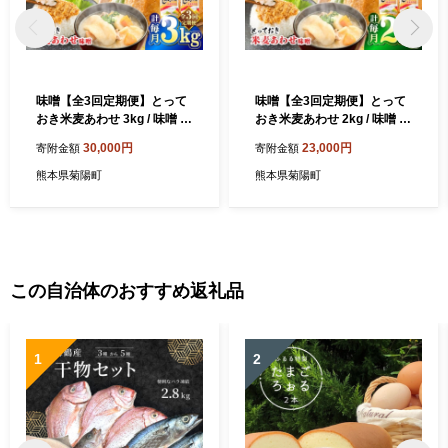
味噌【全3回定期便】とって
味噌【全3回定期便】とって
おき米麦あわせ 3kg / 味噌 国
おき米麦あわせ 2kg / 味噌 国
産 麦 合わせみそ 定期便 合わ
産 麦 合わせみそ 定期便 合わ
30,000円
23,000円
寄附金額
寄附金額
せ味噌 朝食 調理 加工食品 m
せ味噌 朝食 調理 加工食品 m
iso 熊本 菊陽 老舗味噌 山内
iso 熊本 菊陽 老舗味噌 山内
熊本県菊陽町
熊本県菊陽町
の味噌 ブレンド味噌 あわせ
の味噌 ブレンド味噌 あわせ
みそ 九州 米味噌 麦味噌 米こ
みそ 九州 米味噌 麦味噌 米こ
うじ 麹 麦こうじ ミソ みそ
うじ 麹 麦こうじ【株式会社
【株式会社山内本店】[BHA
山内本店】[BHAE009]
E012]
この自治体のおすすめ返礼品
1
2