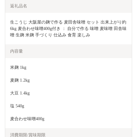
返礼品名
生こうじ 大阪屋の麹で作る 麦田舎味噌 セット 出来上がり約
6kg 麦合わせ味噌400g付き ： 自分で作る 味噌 麦味噌 田舎味
噌 生麹 米麹 手づくり 仕込み 食育 楽しみ
内容量
米麹 1kg
麦麹 1.2kg
大豆 1.4kg
塩 540g
麦合わせ味噌400g
消費期限/賞味期限