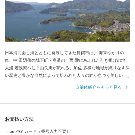
日本海に面し海とともに発展してきた舞鶴市は、 海軍ゆかりの、
東、中 田辺藩の城下町・商港の、西 愛にあふれた引き揚げの地、
大浦 若狭湾へ注ぐ由良川が流れる、加佐 多様な地域が織りなす深
い歴史と豊かな自然によって培われた人々の絆が息づく美しいま
ちです。 ふるさと納税を通じて、ユネスコ世界記憶遺産に登録さ
自治体紹介をもっと見る
れた資料を通じた引揚の史実の継承や、日本遺産に登録された日
本近代化の歩みと旧軍港の文化を感じるまちづくり、田辺城の城
下町としての町割りや文化遺産を生かしたまちづくりを推進しま
す。
お支払い方法
au PAY カード（番号入力不要）