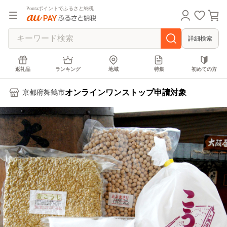
Pontaポイントでふるさと納税
詳細検索
返礼品
ランキング
地域
特集
初めての方
オンラインワンストップ申請対象
京都府舞鶴市