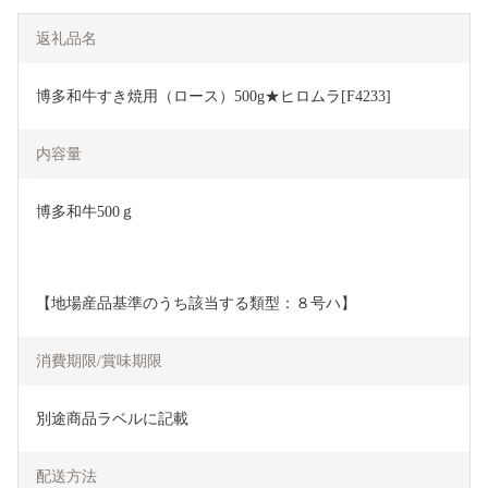
返礼品名
博多和牛すき焼用（ロース）500g★ヒロムラ[F4233]
内容量
博多和牛500ｇ
【地場産品基準のうち該当する類型：８号ハ】
消費期限/賞味期限
別途商品ラベルに記載
配送方法