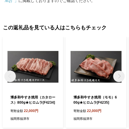
AQ）」
に掲載しておりますのでご確認ください。
この返礼品を見ている人はこちらもチェック
博多和牛すき焼用（カタロー
博多和牛すき焼用（モモ）6
ス）800g★ヒロムラ[F4234]
00g★ヒロムラ[F4235]
22,000円
22,000円
寄附金額
寄附金額
福岡県福津市
福岡県福津市