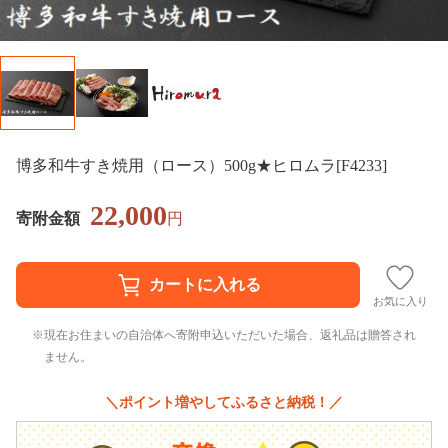
博多和牛すき焼用（ロース）500g★ヒロムラ[F4233]
22,000
寄附金額
円
お気に入り
現在お住まいの自治体へ寄附申込いただいた場合、返礼品は贈答され
ません。
＼ポイント増やしてふるさと納税！／