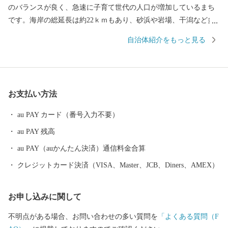
のバランスが良く、急速に子育て世代の人口が増加しているまち
です。海岸の総延長は約22ｋｍもあり、砂浜や岩場、干潟など多
様な海岸が一番の魅力です。世界文化遺産に登録された「神宿る
自治体紹介をもっと見る
島」宗像・沖ノ島と関連遺産群の一つである新原・奴山古墳群、
日本一の大しめ縄と「光の道」で有名な宮地嶽神社、映画にも
度々登場する津屋崎千軒など、歴史と伝統も福津の大切な財産で
す。 市では、多くの方に福津市の魅力を知っていただき、福津に
お支払い方法
行きたい、住みたい、住み続けたい、福津の地場産品などを買い
たい、食べたいと思っていただくことを目指して、まちづくりを
au PAY カード（番号入力不要）
進めています。 ふるさと納税を通じて、その魅力を少しでもお伝
au PAY 残高
えしたく、お礼の品をご準備しました。 皆様からいただいた寄附
金は、市に対する思い、寄附金に込めた願いを大切に、これから
au PAY（auかんたん決済）通信料金合算
の魅力あるまちづくりに大切に活用させていただきます。
クレジットカード決済（VISA、Master、JCB、Diners、AMEX）
お申し込みに関して
不明点がある場合、お問い合わせの多い質問を
「よくある質問（F