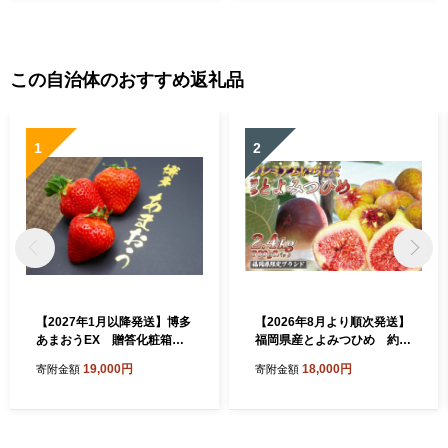
この自治体のおすすめ返礼品
1
2
【2027年1月以降発送】博多
【2026年8月より順次発送】
あまおうEX 贈答化粧箱入2
福岡県産とよみつひめ 約3
箱[H2250]
00g×8パック[H2299]
19,000円
18,000円
寄附金額
寄附金額