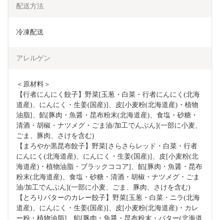
配送方法
冷凍配送
アレルゲン
＜原材料＞

【行者にんにく餃子】野菜[玉葱・白菜・行者にんにく(北海
道産)、にんにく・生姜(国産)]、皮[小麦粉(北海道産)・植物
油脂]、餡[豚肉・魚醤・昆布粉末(北海道産)、食塩・砂糖・
清酒・胡椒・ナツメグ・ごま油/加工でんぷん](一部に小麦、
ごま、豚肉、さけを含む)

【まろやか黒昆布餃子】野菜[さらさらレッド・白菜・行者
にんにく(北海道産)、にんにく・生姜(国産)]、皮[小麦粉(北
海道産)・植物油脂・ブラックココア]、餡[豚肉・魚醤・昆布
粉末(北海道産)、食塩・砂糖・清酒・胡椒・ナツメグ・ごま
油/加工でんぷん](一部に小麦、ごま、豚肉、さけを含む)

【とろりバターのカレー餃子】野菜[玉葱・白菜・ニラ(北海
道産)、にんにく・生姜(国産)]、皮[小麦粉(北海道産)・カレ
ー粉・植物油脂]、餡[豚肉・魚醤・昆布粉末・バター(北海道