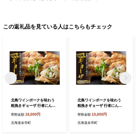
この返礼品を見ている人はこちらもチェック
北島ワインポークを味わう
北島ワインポークを味わう
粗挽きギョーザ 行者にんに
粗挽きギョーザ 行者にんに
く入り（1袋20ケ入り）×2袋
く入り（1袋20ケ入り）
18,000円
10,000円
寄附金額
寄附金額
北海道余市町
北海道余市町