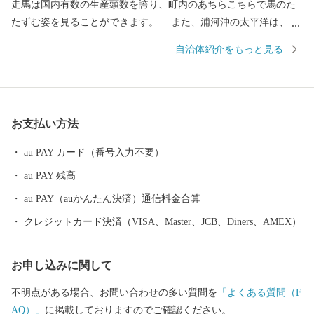
走馬は国内有数の生産頭数を誇り、町内のあちらこちらで馬のた
たずむ姿を見ることができます。 また、浦河沖の太平洋は、魚
種も多く豊かな海の幸をもたらしてくれます。当町では乗馬にも
自治体紹介をもっと見る
力を入れ、町内の乗馬施設では、子どもからお年寄りまで、さら
に近年は障がい者乗馬にも取り組み、誰もが馬とふれあう環境が
整っています。ぜひとも、「ふるさと納税」というかたちで、ま
ちづくりや人づくりを応援していただき、「ふるさと浦河」の魅
お支払い方法
力にふれていただければ幸いです。
au PAY カード（番号入力不要）
au PAY 残高
au PAY（auかんたん決済）通信料金合算
クレジットカード決済（VISA、Master、JCB、Diners、AMEX）
お申し込みに関して
不明点がある場合、お問い合わせの多い質問を
「よくある質問（F
AQ）」
に掲載しておりますのでご確認ください。