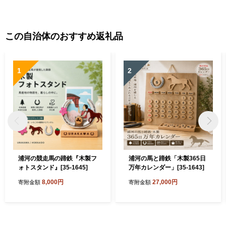
この自治体のおすすめ返礼品
1
2
浦河の競走馬の蹄鉄『木製フ
浦河の馬と蹄鉄「木製365日
ォトスタンド』[35-1645]
万年カレンダー」[35-1643]
8,000円
27,000円
寄附金額
寄附金額