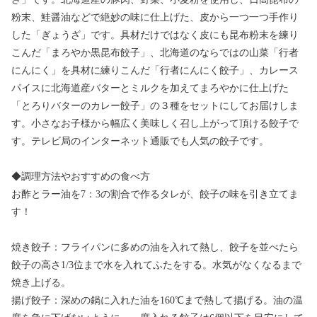
粉末、鮭醤油などで絶妙の味に仕上げた、皮から一つ一つ手作り
した「ぎょうざ」です。具材だけではなく皮にも昆布粉末を練り
こんだ「まろやか黒昆布餃子」、北海道のならではの山菜「行者
にんにく」を具材に練りこんだ「行者にんにく餃子」、カレース
パイスに北海道産バターとミルクを加えてまろやかに仕上げた
「とろりバターのカレー餃子」の３種をセットにしてお届けしま
す。小さなお子様から幅広く美味しく召し上がって頂ける餃子で
す。テレビ局のインターネット通販でも人気の餃子です。
◆調理方法やおすすめの食べ方
お酢とラー油を7：3の割合で作るタレが、餃子の味を引き立てま
す！
焼き餃子：フライパンに多めの油を入れて熱し、餃子を並べたら
餃子の高さ1/3位まで水を入れてふたをする。水気がなくなるまで
焼き上げる。
揚げ餃子：深めの鍋に入れた油を160℃まで熱して揚げる。油の温