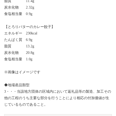
脂質 11.4g
炭水化物 2.32g
食塩相当量 0.9g
【とろりバターのカレー餃子】
エネルギー 230kcal
たんぱく質 6.9g
脂質 13.2g
炭水化物 20.8g
食塩相当量 1.0g
※画像はイメージです
◆地場産品類型
3・・・当該地方団体の区域内において返礼品等の製造、加工その
他の工程のうち主要な部分を行うことにより相応の付加価値が生
じているものであること。