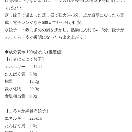
度を急に下げないように、一度入れる餃子は6個以下を目安にして
ください。
蒸し餃子：温まった蒸し器で強火5～6分、皮が透明になったら完
成！電子レンジなら600ｗで4～8分が目安。
水餃子 ：鍋に多めの湯を沸かし、熱湯に入れて4～6分。餃子が
ふっくら、皮が透明になったら出来上がり！
◆成分表示 100gあたり(推定値)
【行者にんにく餃子】
エネルギー 221kcal
たんぱく質 6.8g
脂質 12.2g
炭水化物 20.9g
食塩相当量 0.9g
【まろやか黒昆布餃子】
エネルギー 226kcal
たんぱく質 7.6g