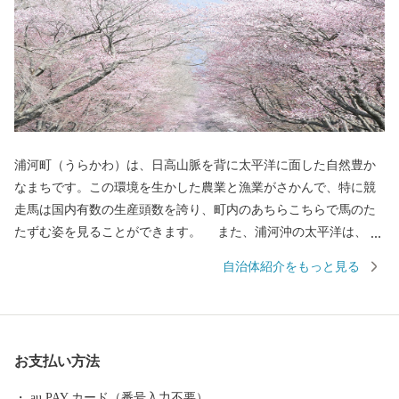
浦河町（うらかわ）は、日高山脈を背に太平洋に面した自然豊か
なまちです。この環境を生かした農業と漁業がさかんで、特に競
走馬は国内有数の生産頭数を誇り、町内のあちらこちらで馬のた
たずむ姿を見ることができます。 また、浦河沖の太平洋は、魚
種も多く豊かな海の幸をもたらしてくれます。当町では乗馬にも
自治体紹介をもっと見る
力を入れ、町内の乗馬施設では、子どもからお年寄りまで、さら
に近年は障がい者乗馬にも取り組み、誰もが馬とふれあう環境が
整っています。ぜひとも、「ふるさと納税」というかたちで、ま
ちづくりや人づくりを応援していただき、「ふるさと浦河」の魅
お支払い方法
力にふれていただければ幸いです。
au PAY カード（番号入力不要）