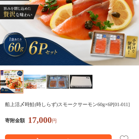
船上活〆時鮭(時しらず)スモークサーモン60g×6P[01-011]
17,000
寄附金額
円