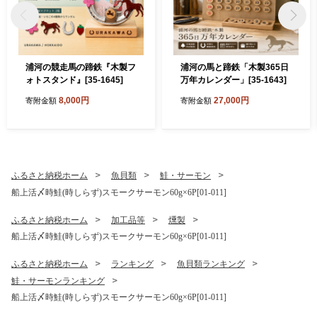
浦河の競走馬の蹄鉄『木製フ
浦河の馬と蹄鉄「木製365日
ォトスタンド』[35-1645]
万年カレンダー」[35-1643]
8,000円
27,000円
寄附金額
寄附金額
ふるさと納税ホーム
魚貝類
鮭・サーモン
船上活〆時鮭(時しらず)スモークサーモン60g×6P[01-011]
ふるさと納税ホーム
加工品等
燻製
船上活〆時鮭(時しらず)スモークサーモン60g×6P[01-011]
ふるさと納税ホーム
ランキング
魚貝類ランキング
鮭・サーモンランキング
船上活〆時鮭(時しらず)スモークサーモン60g×6P[01-011]