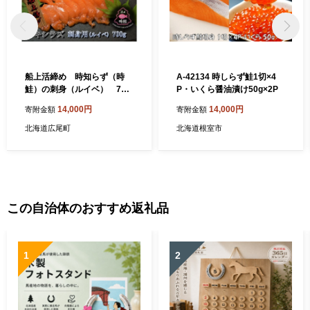
船上活締め 時知らず（時
A-42134 時しらず鮭1切×4
鮭）の刺身（ルイベ） 700
P・いくら醤油漬け50g×2P
g 【鮭 時鮭 時知らず
14,000円
14,000円
寄附金額
寄附金額
ときしらず トキシラズ 活
締め 活〆 活じめ 新鮮
北海道広尾町
北海道根室市
刺し身 さしみ ルイベ サ
ーモン 冷凍 小分け 便
利 北海道 魚 ふるさと納
税】(0131)
この自治体のおすすめ返礼品
1
2