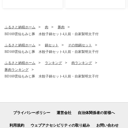
製造 塚原食品本舗 長崎県 島
冷蔵 国産 小分け 一人暮らし
原市 ]
単身 雲仙ハムASTY 長崎県
島原市 ふるさと納税 ]
ふるさと納税ホーム
肉
豚肉
BD169雲仙もみじ豚 水餃子鍋セット4人前・自家製明太子付
ふるさと納税ホーム
鍋セット
その他鍋セット
BD169雲仙もみじ豚 水餃子鍋セット4人前・自家製明太子付
ふるさと納税ホーム
ランキング
肉ランキング
豚肉ランキング
BD169雲仙もみじ豚 水餃子鍋セット4人前・自家製明太子付
プライバシーポリシー
運営会社
自治体関係者の皆様へ
利用規約
ウェブアクセシビリティの取り組み
お問い合わせ