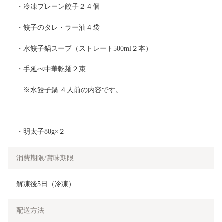
・冷凍プレーン餃子２４個
・餃子のタレ・ラー油４袋
・水餃子鍋スープ（ストレート500ml２本）
・手延べ中華乾麺２束
　※水餃子鍋 ４人前の内容です。
・明太子80g×２
消費期限/賞味期限
解凍後5日（冷凍）
配送方法