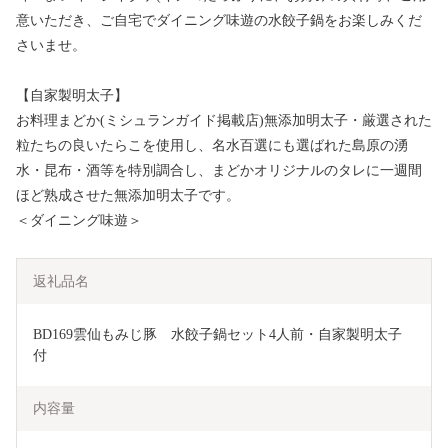
意いただき、ご自宅でダイニング味遊の水餃子鍋をお楽しみくだ
さいませ。
【自家製明太子】
お料理まどか(ミシュランガイド掲載店)無添加明太子・厳選された
粒たちの良いたらこを使用し、名水百選にも選ばれた島原の湧
水・昆布・酒等を特別調合し、まどかオリジナルのタレに一週間
ほど熟成させた無添加明太子です。
＜ダイニング味遊＞
返礼品名
BD169雲仙もみじ豚　水餃子鍋セット4人前・自家製明太子
付
内容量