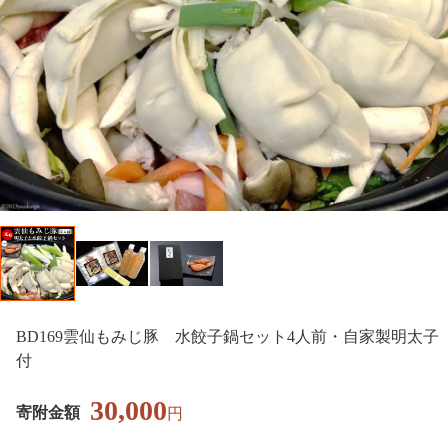
BD169雲仙もみじ豚 水餃子鍋セット4人前・自家製明太子
付
30,000
寄附金額
円