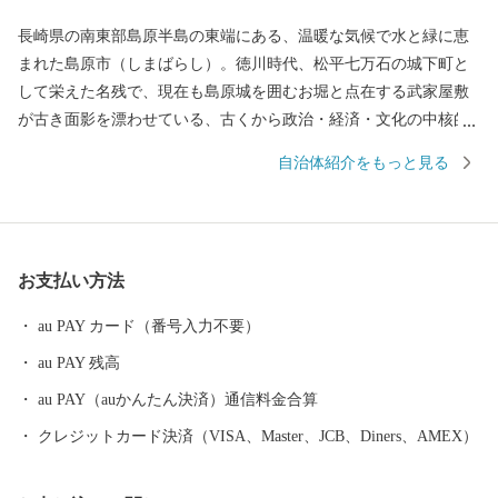
長崎県の南東部島原半島の東端にある、温暖な気候で水と緑に恵
まれた島原市（しまばらし）。徳川時代、松平七万石の城下町と
して栄えた名残で、現在も島原城を囲むお堀と点在する武家屋敷
が古き面影を漂わせている、古くから政治・経済・文化の中核的
役割を担う都市です。 西には「眉山」、その奥には1990年に噴火
自治体紹介をもっと見る
した雲仙普賢岳の溶岩ドーム「平成新山」、東には「有明海」を
望む風光明媚な城下町です。 島原市はキリシタンをはじめとする
歴史的遺産、火山や温泉、街中をゆったりと流れる湧水群などの
地域資源を活かした観光都市であり、また、県下有数の食の宝庫
お支払い方法
でもあります。肥沃な大地の恩恵を受け、豊かな農業地帯が生み
出す、四季折々多種多様な島原産のブランド野菜の数々。ミネラ
au PAY カード（番号入力不要）
ル豊富な有明海の新鮮な天然モノの魚介類と技術を結集した養殖
au PAY 残高
モノの魚介類。さらには、魅力的で質が高い肉を生産する畜産業
や素材力を存分に活かした加工品など島原には“美味しい”がいっ
au PAY（auかんたん決済）通信料金合算
ぱいです。
クレジットカード決済（VISA、Master、JCB、Diners、AMEX）