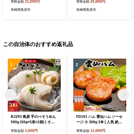
31,000円
25,000円
寄附金額
寄附金額
京味噌漬け 700g
長崎県島原市
長崎県島原市
この自治体のおすすめ返礼品
1
2
BJ293 島原 手のべそうめん
FD191 ハム 雲仙ハム ソーセ
500g (50g×5束×2袋) [ そう
ージ 小 300g 3本 [ 人気 絶品
めん 素麺 手延べ素麺 島原そ
ハム ソーセージ セット 詰め
2,000円
12,000円
寄附金額
寄附金額
うめん 島原素麺 麺 乾麺 国内
合わせ おつまみ おかず 弁当