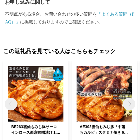
お申し込みに関して
不明点がある場合、お問い合わせの多い質問を
「よくある質問（F
AQ）」
に掲載しておりますのでご確認ください。
この返礼品を見ている人はこちらもチェック
BE263雲仙もみじ豚サーロ
AE303雲仙もみじ豚「中落
インロース西京味噌漬け 1.4
ちカルビ」スタミナ焼き 600
kg（700g×2パック）
g・「サーロインロース」西