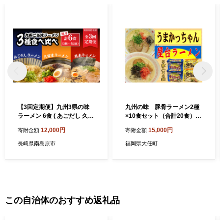
【3回定期便】九州3県の味
九州の味 豚骨ラーメン2種
ラーメン 6食 ( あごだし 久留
×10食セット（合計20食）
米 熊本 ) / ラーメン あごだし
（うまかっちゃん10食・屋
12,000円
15,000円
寄附金額
寄附金額
ラーメン とんこつラーメン
台ラーメン10.食）大任町
麺 スープ 食べ比べ九州 3県
長崎県南島原市
福岡県大任町
の味 ラーメン 6食 / 南島原市
/ ふるせ [SAQ044]
この自治体のおすすめ返礼品