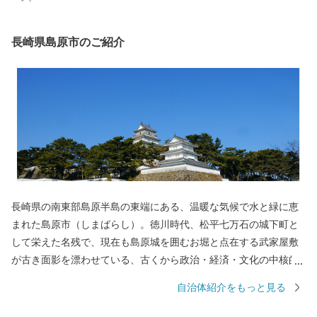
長崎県島原市のご紹介
長崎県の南東部島原半島の東端にある、温暖な気候で水と緑に恵
まれた島原市（しまばらし）。徳川時代、松平七万石の城下町と
して栄えた名残で、現在も島原城を囲むお堀と点在する武家屋敷
が古き面影を漂わせている、古くから政治・経済・文化の中核的
役割を担う都市です。 西には「眉山」、その奥には1990年に噴火
自治体紹介をもっと見る
した雲仙普賢岳の溶岩ドーム「平成新山」、東には「有明海」を
望む風光明媚な城下町です。 島原市はキリシタンをはじめとする