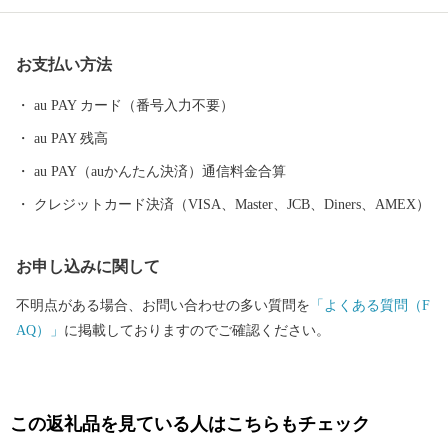
歴史的遺産、火山や温泉、街中をゆったりと流れる湧水群などの
地域資源を活かした観光都市であり、また、県下有数の食の宝庫
お支払い方法
でもあります。肥沃な大地の恩恵を受け、豊かな農業地帯が生み
出す、四季折々多種多様な島原産のブランド野菜の数々。ミネラ
au PAY カード（番号入力不要）
ル豊富な有明海の新鮮な天然モノの魚介類と技術を結集した養殖
au PAY 残高
モノの魚介類。さらには、魅力的で質が高い肉を生産する畜産業
や素材力を存分に活かした加工品など島原には“美味しい”がいっ
au PAY（auかんたん決済）通信料金合算
ぱいです。
クレジットカード決済（VISA、Master、JCB、Diners、AMEX）
お申し込みに関して
不明点がある場合、お問い合わせの多い質問を
「よくある質問（F
AQ）」
に掲載しておりますのでご確認ください。
この返礼品を見ている人はこちらもチェック