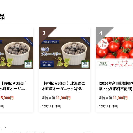
品
3
4
 【有機JAS認証】
【有機JAS認証】北海道仁
[2026年産][栽培期間
木町産オーガニッ
木町産オーガニック冷凍ブ
薬・化学肥料不使用]
ーベリー 500g×
ルーベリー140g×3パック
仁木町産 ミニトマト
15,000円
11,000円
11,000円
寄附金額
寄附金額
1.0kg 果物 フル
計420g 果物 フルーツ 冷凍
イート 1.2kg×1箱 
凍フルーツ 有機栽培
フルーツ 有機栽培 樹上完熟
載 トマト野菜 やさい [Far
木町
北海道仁木町
北海道仁木町
 手摘み トッピング
手摘み トッピング [株式会
Watanabe]
 自然農園]
社 自然農園]
料