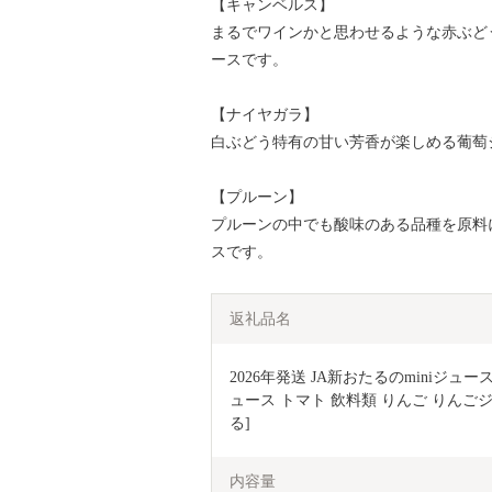
【キャンベルス】
まるでワインかと思わせるような赤ぶど
ースです。
【ナイヤガラ】
白ぶどう特有の甘い芳香が楽しめる葡萄
【プルーン】
プルーンの中でも酸味のある品種を原料
スです。
返礼品名
2026年発送 JA新おたるのminiジュー
ュース トマト 飲料類 りんご りんごジ
る] 
内容量