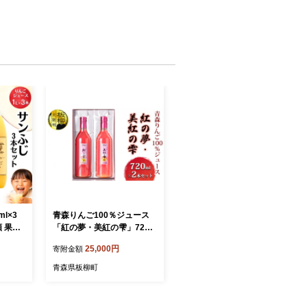
l×3
青森りんご100％ジュース
 果汁
「紅の夢・美紅の雫」720m
l×2本セット 化粧箱入り 飲
25,000円
寄附金額
料類 果汁飲料 セット
青森県板柳町