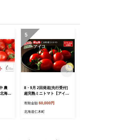
5
6
中 農
8・9月 2回発送[先行受付]
8・9月 2回発送[先行受付]
 北海道
超完熟ミニトマト【アイ
超完熟ミニトマト【アイ
 エコス
コ】3kg 栽培期間中 農薬・
コ】2kg（1kg×2箱）栽培期
60,000円
40,000円
寄附金額
寄附金額
サイズ混
除草剤不使用 サイズ混載 ト
間中 農薬・除草剤不使用 サ
m
マト ミニトマト アイコ 野
イズ混載 トマト ミニトマト
北海道仁木町
北海道仁木町
菜 定期便 北海道 仁木町 [ア
アイコ 野菜 定期便 北海道
イコファーム]
仁木町 [アイコファーム]