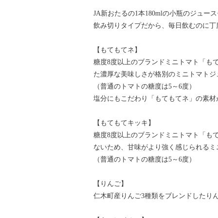
JA新おたるの1本180mlの小瓶のジュー
飲み切りタイプだから、毎日飲むのに丁
【もてもてネ】
糖度8度以上のブランドミニトマト「もて
た濃厚な美味しさが格別のミニトマトジ
（普通のトマトの糖度は5～6度）
塩分にもこだわり「もてもてネ」の素材が
【もてもてキッキ】
糖度8度以上のブランドミニトマト「も
ないため、甘味がより強く感じられるミ
（普通のトマトの糖度は5～6度）
【りんご】
仁木町産りんご3種類をブレンドしたりん