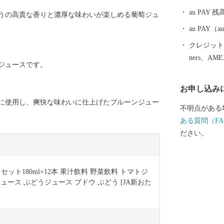
使った、ジュ
au PAY 残
うの高貴な香りと濃厚な味わいが楽しめる葡萄ジュ
え、仁木町産
れており、２
au PAY
も控え、仁木
クレジットカ
ners、AM
ジュースです。
お申し込み
に使用し、爽快な味わいに仕上げたプルーンジュー
不明点がある
ある質問（FA
ださい。
スセット180ml×12本 果汁飲料 野菜飲料 トマトジ
ュース ぶどうジュース ブドウ ぶどう [JA新おた