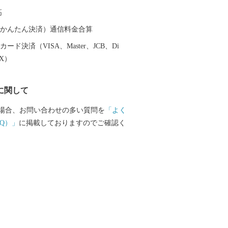
ースやジャム、お菓子などの加工品に加
高
のぶどうを醸造したワイン造りも進めら
０１９年には新規ワイナリーのオープン
（auかんたん決済）通信料金合算
町は道内外から注目を集めています。
ード決済（VISA、Master、JCB、Di
EX）
に関して
場合、お問い合わせの多い質問を
「よく
Q）」
に掲載しておりますのでご確認く