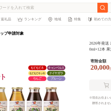
返礼品
ランキング
地域
特集
初めての
ップ申請対象
2026年発送
0ml×12本
マト 飲料類
ース ブドウ 
寄附金額
20,000
現在お住まい
贈答されませ