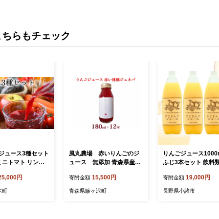
こちらもチェック
ジュース3種セット
風丸農場 赤いりんごのジ
りんごジュース1000m
ミニトマト リンゴ
ュース 無添加 青森県産
ふじ3本セット 飲料類
1L×2本ずつ ）ト
180ml×12本セット 飲料類
飲料 果物 ギフト
25,000円
15,500円
19,000円
寄附金額
寄附金額
ース 飲料類 りんご
果汁飲料
 野菜飲料 ぶどうジ
木町
青森県鰺ヶ沢町
長野県小諸市
ュース [くだもの
]