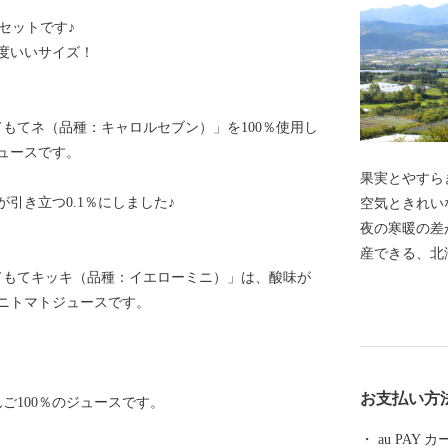
スセットです♪
度いいサイズ！
もてネ（品種：キャロルセブン）」を100％使用し
ュースです。
果実とやすらぎの里 仁
引き立つ0.1％にしました♪
空気ときれい
夜の寒暖の差
産できる、北
てもてキッキ（品種：イエローミニ）」は、酸味が
す。初夏のイ
ニトマトジュースです。
はぶどうやプ
な果物を楽し
大変人気があ
主に道外に出
お支払い方
ご100％のジュースです。
めぴりかや、
種も栽培して
au PAY