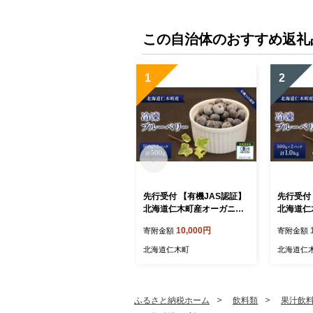
この自治体のおすすめ返礼
1
2
先行受付 【有機JAS認証】
先行受付
北海道仁木町産オーガニッ
北海道仁
ク冷凍ブルーベリー 500g×
ク冷凍ブル
10,000円
寄附金額
寄附金額
1パック 計500g 果物 フルー
2パック 計
ツ 冷凍フルーツ 有機栽培
ーツ 冷
北海道仁木町
北海道仁
樹上完熟 手摘み トッピング
樹上完熟
[株式会社 自然農園]
[株式会社
ふるさと納税ホーム
飲料類
果汁飲