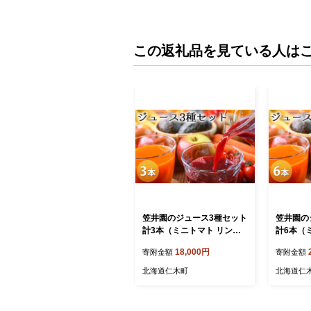
この返礼品を見ている人は
笠井園のジュース3種セット
笠井園の
計3本（ミニトマト リンゴ
計6本（
ブドウ：各1L×1本ずつ ）ト
ブドウ：各
18,000円
寄附金額
寄附金額
マトジュース 飲料類 りんご
マトジュ
果汁飲料 野菜飲料 ぶどうジ
果汁飲料
北海道仁木町
北海道仁
ュース ジュース [くだもの
ュース ジ
の笠井園]
の笠井園