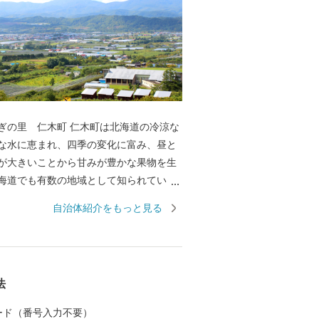
木町 仁木町は北海道の冷涼な
な水に恵まれ、四季の変化に富み、昼と
が大きいことから甘みが豊かな果物を生
海道でも有数の地域として知られていま
チゴから始まり、夏のさくらんぼ、秋に
自治体紹介をもっと見る
ルーン、リンゴなど、一年を通して様々
むことができ、お土産や贈り物としても
ります。野菜はトマトの生産が盛んで、
荷され高い評価を得ており、さらに、ゆ
法
ななつぼしなどの北海道米の代表的な品
います。近年では、優れた果樹や野菜を
 カード（番号入力不要）