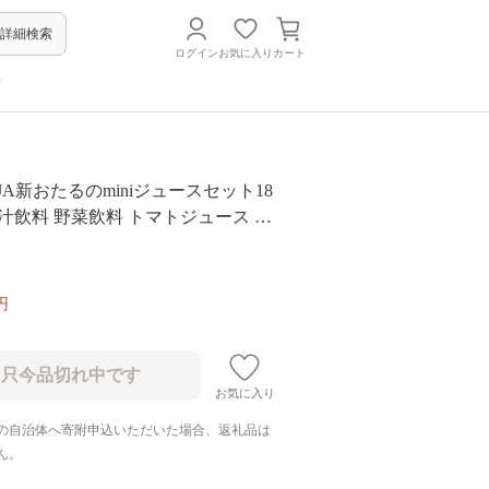
詳細検索
ログイン
お気に入り
カート
方
 JA新おたるのminiジュースセット18
 果汁飲料 野菜飲料 トマトジュース ト
 りんご りんごジュース ぶどうジュ
ぶどう [JA新おたる]
円
お気に入り
の自治体へ寄附申込いただいた場合、返礼品は
ん。