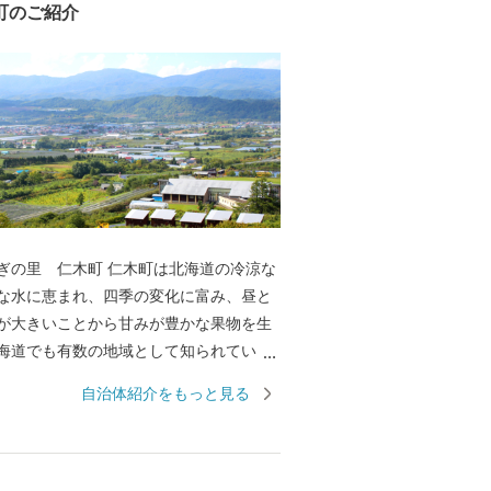
町のご紹介
木町 仁木町は北海道の冷涼な
な水に恵まれ、四季の変化に富み、昼と
が大きいことから甘みが豊かな果物を生
海道でも有数の地域として知られていま
チゴから始まり、夏のさくらんぼ、秋に
自治体紹介をもっと見る
ルーン、リンゴなど、一年を通して様々
むことができ、お土産や贈り物としても
ります。野菜はトマトの生産が盛んで、
荷され高い評価を得ており、さらに、ゆ