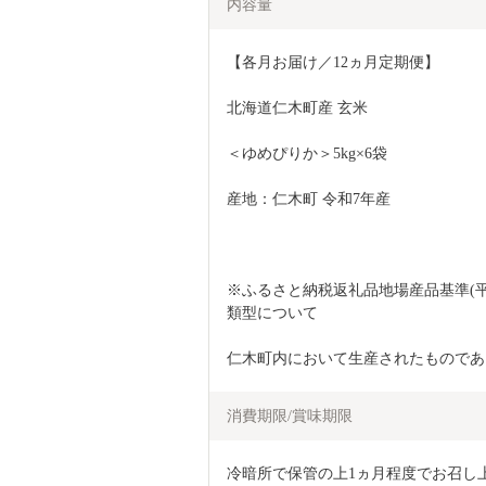
内容量
【各月お届け／12ヵ月定期便】
北海道仁木町産 玄米
＜ゆめぴりか＞5kg×6袋
産地：仁木町 令和7年産
※ふるさと納税返礼品地場産品基準(平
類型について
仁木町内において生産されたものであ
消費期限/賞味期限
冷暗所で保管の上1ヵ月程度でお召し