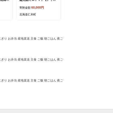
 エコス
コ】3kg 栽培期間中 農薬・
コ】2kg（1kg×2箱）栽培期
60,000円
40,000円
寄附金額
寄附金額
サイズ混
除草剤不使用 サイズ混載 ト
間中 農薬・除草剤不使用 サ
m
マト ミニトマト アイコ 野
イズ混載 トマト ミニトマト
北海道仁木町
北海道仁木町
菜 定期便 北海道 仁木町 [ア
アイコ 野菜 定期便 北海道
イコファーム]
仁木町 [アイコファーム]
にぎり お弁当 産地直送 主食 ご飯 朝ごはん 夜ご
にぎり お弁当 産地直送 主食 ご飯 朝ごはん 夜ご
にぎり お弁当 産地直送 主食 ご飯 朝ごはん 夜ご