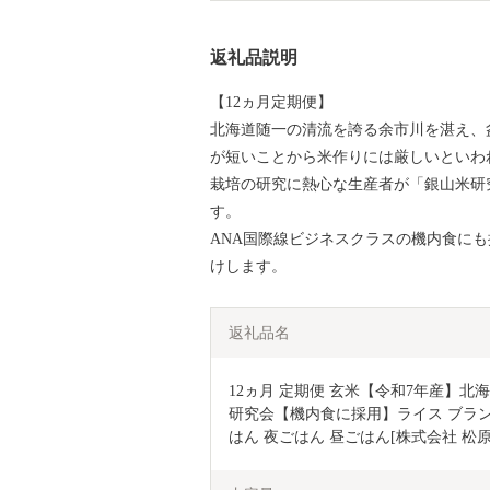
返礼品説明
【12ヵ月定期便】
北海道随一の清流を誇る余市川を湛え、
が短いことから米作りには厳しいといわ
栽培の研究に熱心な生産者が「銀山米研
す。
ANA国際線ビジネスクラスの機内食に
けします。
返礼品名
12ヵ月 定期便 玄米【令和7年産】北海道産
研究会【機内食に採用】ライス ブランド
はん 夜ごはん 昼ごはん[株式会社 松原