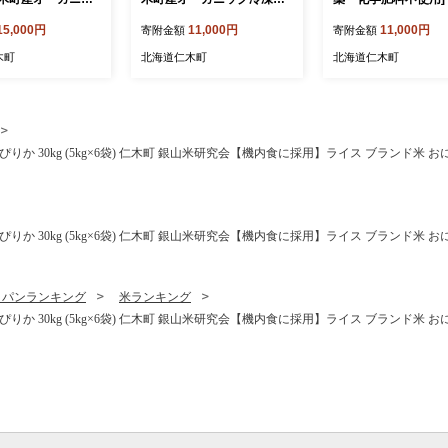
ーベリー 500g×
ルーベリー140g×3パック
仁木町産 ミニトマト
15,000円
11,000円
11,000円
寄附金額
寄附金額
1.0kg 果物 フル
計420g 果物 フルーツ 冷凍
イート 1.2kg×1箱 
凍フルーツ 有機栽培
フルーツ 有機栽培 樹上完熟
載 トマト野菜 やさい [Far
木町
北海道仁木町
北海道仁木町
 手摘み トッピング
手摘み トッピング [株式会
Watanabe]
 自然農園]
社 自然農園]
りか 30kg (5kg×6袋) 仁木町 銀山米研究会【機内食に採用】ライス ブランド米 お
りか 30kg (5kg×6袋) 仁木町 銀山米研究会【機内食に採用】ライス ブランド米 お
・パンランキング
米ランキング
りか 30kg (5kg×6袋) 仁木町 銀山米研究会【機内食に採用】ライス ブランド米 お