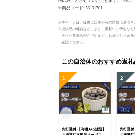
附のみ」とさせていただきます。予めご
※商品コード: 56131701
本ページは、提供自治体からの情報に基づき
提供元の都合などにより、掲載中に予告なく
更される場合がございます。お届けした返礼
確認ください。
この自治体のおすすめ返礼
1
2
先行受付 【有機JAS認証】
先行受付
北海道仁木町産オーガニッ
北海道仁