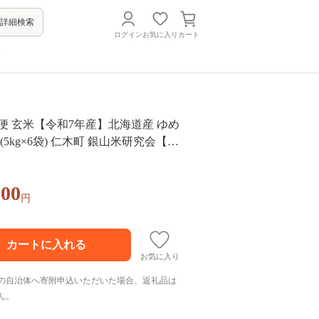
詳細検索
ログイン
お気に入り
カート
方
期便 玄米【令和7年産】北海道産 ゆめ
g (5kg×6袋) 仁木町 銀山米研究会【機
ライス ブランド米 おにぎり お弁
 主食 ご飯 朝ごはん 夜ごはん 昼ごは
000
 松原米穀]
円
お気に入り
の自治体へ寄附申込いただいた場合、返礼品は
ん。