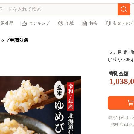
返礼品
ランキング
地域
特集
初めての
ップ申請対象
12ヵ月 定
ぴりか 30k
内食に採用】
当 産地直送
寄附金額
1,038,
ん[株式会社
現在お住まい
贈答されませ