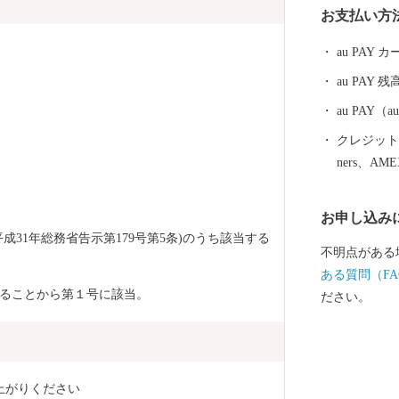
お支払い方
めぴりかや、
種も栽培して
au PAY
使った、ジュ
au PAY 残
え、仁木町産
れており、２
au PAY
も控え、仁木
クレジットカ
ners、AM
お申し込み
成31年総務省告示第179号第5条)のうち該当する
不明点がある
ある質問（FA
ることから第１号に該当。
ださい。
上がりください