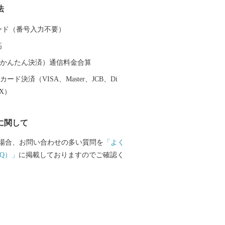
法
ななつぼしなどの北海道米の代表的な品
います。近年では、優れた果樹や野菜を
 カード（番号入力不要）
ースやジャム、お菓子などの加工品に加
高
のぶどうを醸造したワイン造りも進めら
０１９年には新規ワイナリーのオープン
（auかんたん決済）通信料金合算
町は道内外から注目を集めています。
ード決済（VISA、Master、JCB、Di
EX）
に関して
場合、お問い合わせの多い質問を
「よく
Q）」
に掲載しておりますのでご確認く