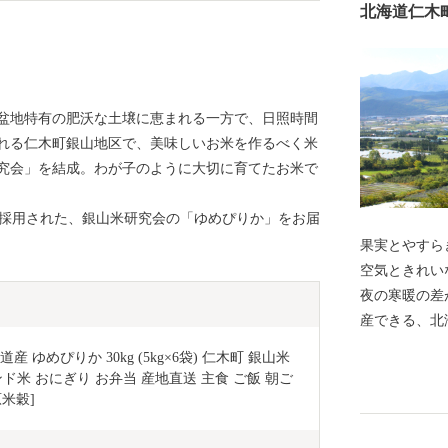
北海道仁木
盆地特有の肥沃な土壌に恵まれる一方で、日照時間
れる仁木町銀山地区で、美味しいお米を作るべく米
究会」を結成。わが子のように大切に育てたお米で
も採用された、銀山米研究会の「ゆめぴりか」をお届
果実とやすらぎの里 仁
空気ときれい
夜の寒暖の差
産できる、北
す。初夏のイ
 ゆめぴりか 30kg (5kg×6袋) 仁木町 銀山米
はぶどうやプ
米 おにぎり お弁当 産地直送 主食 ご飯 朝ご
な果物を楽し
米穀]
大変人気があ
主に道外に出