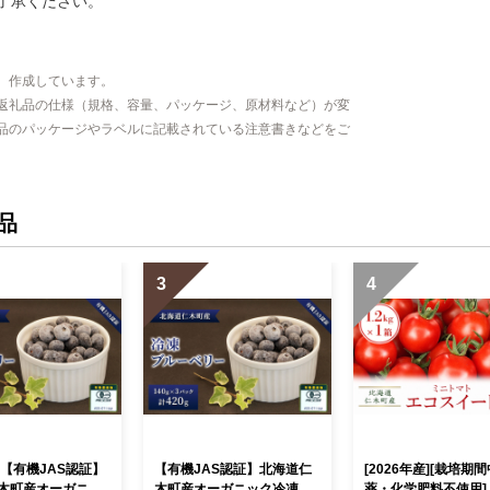
了承ください。
、作成しています。
返礼品の仕様（規格、容量、パッケージ、原材料など）が変
品のパッケージやラベルに記載されている注意書きなどをご
品
3
4
 【有機JAS認証】
【有機JAS認証】北海道仁
[2026年産][栽培期間
木町産オーガニッ
木町産オーガニック冷凍ブ
薬・化学肥料不使用]