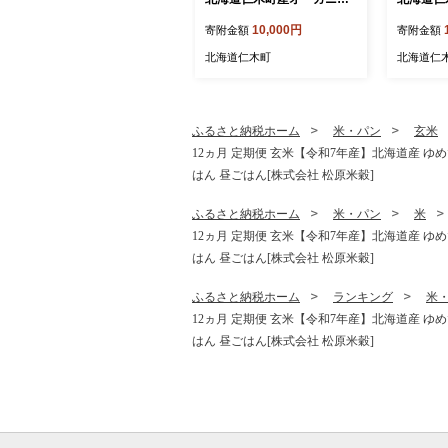
ク冷凍ブルーベリー 500g×
ク冷凍ブル
10,000円
寄附金額
寄附金額
1パック 計500g 果物 フルー
2パック 計
ツ 冷凍フルーツ 有機栽培
ーツ 冷
北海道仁木町
北海道仁
樹上完熟 手摘み トッピング
樹上完熟
[株式会社 自然農園]
[株式会社
ふるさと納税ホーム
米・パン
玄米
12ヵ月 定期便 玄米【令和7年産】北海道産 ゆめぴ
はん 昼ごはん[株式会社 松原米穀]
ふるさと納税ホーム
米・パン
米
12ヵ月 定期便 玄米【令和7年産】北海道産 ゆめぴ
はん 昼ごはん[株式会社 松原米穀]
ふるさと納税ホーム
ランキング
米
12ヵ月 定期便 玄米【令和7年産】北海道産 ゆめぴ
はん 昼ごはん[株式会社 松原米穀]