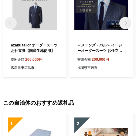
azabu tailor オーダースーツ
＜メーンズ・パル＞ イージ
お仕立券【国産生地使用】
ーオーダースーツ お仕立券 6
0,000円分 [M618] スーツ オ
200,000円
200,000円
寄附金額
寄附金額
ーダー 紳士服 オリジナル フ
ァッション メンズ ビジネス
広島県東広島市
福岡県宮若市
チケット 父の日 ギフト プレ
ゼント 贈り物 九州 国産
この自治体のおすすめ返礼品
1
2