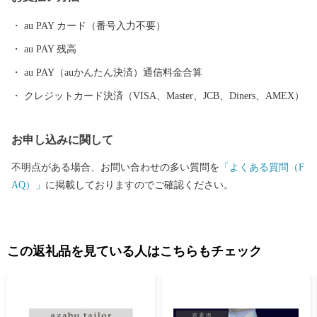
す。 米原市のふるさと納税では近江牛やシュラフ、グランピング
やパラグライダーなど、雄大な伊吹山と名水が育んだ自慢の特産
au PAY カード（番号入力不要）
品や米原ならではの体験メニューを取り揃えています。
au PAY 残高
au PAY（auかんたん決済）通信料金合算
クレジットカード決済（VISA、Master、JCB、Diners、AMEX）
お申し込みに関して
不明点がある場合、お問い合わせの多い質問を
「よくある質問（F
AQ）」
に掲載しておりますのでご確認ください。
この返礼品を見ている人はこちらもチェック