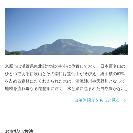
米原市は滋賀県東北部地域の中心に位置しており、日本百名山の
ひとつである伊吹山とその南には霊仙山がそびえ、総面積の63%
を占める森林にたくわえられた水は、清流姉川や天野川となって
地域を流れ母なる琵琶湖に注ぐ、水と緑に包まれた自然豊かな地
域です。 市内には伊吹山のお花畑、特別天然記念物に指定される
自治体紹介をもっと見る
長岡のゲンジボタル、醒井の梅花藻など美しい自然や貴重な動植
物を有し、また、伊吹山と醒井の居醒の清水を舞台にしたヤマト
タケル伝説や、戦国時代を代表する豊臣秀吉、石田三成が活躍す
る歴史の舞台にも度々登場するなど、数多くの史跡を残していま
お支払い方法