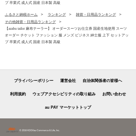
プ 卒業式 成人式 国産 日本製 高級
ふるさと納税ホーム
ランキング
雑貨・日用品ランキング
その他雑貨・日用品ランキング
【azabu tailor 麻布テーラー】 オーダースーツお仕立券 国産生地使用 スーツ
オーダー チケット ファッション 服 メンズ ビジネス 紳士服 上下 セットアッ
プ 卒業式 成人式 国産 日本製 高級
プライバシーポリシー
運営会社
自治体関係者の皆様へ
利用規約
ウェブアクセシビリティの取り組み
お問い合わせ
au PAY マーケットトップ
© 2016 KDDI/au Commerce & Life, Inc.