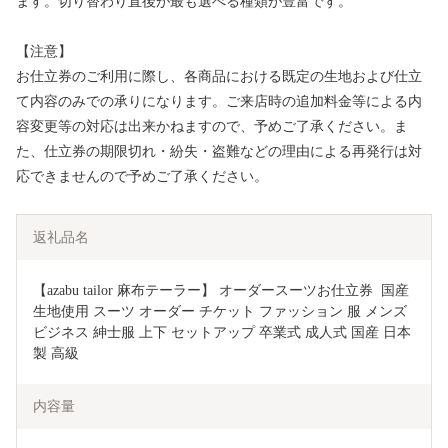
ます。切り替わり直後が最も選べる種類が豊富です。
【注意】
お仕立券のご利用に際し、各商品における既定の生地および仕立
て内容のみでの承りになります。ご来店時の追加料金等による内
容変更等の対応は出来かねますので、予めご了承ください。ま
た、仕立券の期限切れ・紛失・盗難などの理由による再発行は対
応できませんので予めご了承ください。
返礼品名
【azabu tailor 麻布テーラー】 オーダースーツお仕立券  国産
生地使用 スーツ オーダー チケット ファッション 服 メンズ 
ビジネス 紳士服 上下 セットアップ 卒業式 成人式 国産 日本
製 高級
内容量