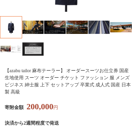
【azabu tailor 麻布テーラー】 オーダースーツお仕立券 国産
生地使用 スーツ オーダー チケット ファッション 服 メンズ
ビジネス 紳士服 上下 セットアップ 卒業式 成人式 国産 日本
製 高級
200,000
寄附金額
円
決済から2週間程度で発送