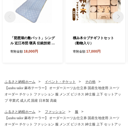
「琵琶湖の敷パット」シング
積み木☆プチギフトセット
ル 近江布団 寝具 伝統技術 敷
（動物入り）
きパッド
18,000円
17,000円
寄附金額
寄附金額
ふるさと納税ホーム
イベント・チケット
その他
【azabu tailor 麻布テーラー】 オーダースーツお仕立券 国産生地使用 スーツ
オーダー チケット ファッション 服 メンズ ビジネス 紳士服 上下 セットアッ
プ 卒業式 成人式 国産 日本製 高級
ふるさと納税ホーム
ファッション
服
【azabu tailor 麻布テーラー】 オーダースーツお仕立券 国産生地使用 スーツ
オーダー チケット ファッション 服 メンズ ビジネス 紳士服 上下 セットアッ