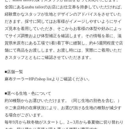
全国にあるazabu tailorのお店にお仕立券を持参していただければ、
経験豊かなスタッフが生地とデザインのアドバイスをさせていた
だきます。採寸に関してはお客様がイメージしやすいようにサイ
ズ見本を着用していただき、そこからお客様の体型や好みによっ
てサイズ調整および体型補正を確認します。その情報を基に、滋
賀県米原市にある工場で1着1着丁寧に縫製し、約4-5週間程度で店
舗にて商品をお渡しします。お渡し時には、実際にご着用いただ
きスタッフとともにご確認させていただきます。
■店舗一覧
麻布テーラーHPのshop listよりご確認ください。
■選べる生地・色について
約50種類からお選びいただけます。（同じ生地の別色を含む。）
※ご来店時の在庫状況により、お選び頂ける生地の種類が減少す
る場合がございます。
毎年9月から秋冬物がスタートし、2～3月から春夏物に切り替わり