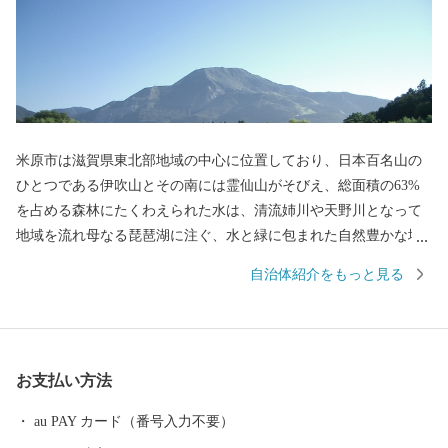
米原市は滋賀県東北部地域の中心に位置しており、日本百名山の
ひとつである伊吹山とその南には霊仙山がそびえ、総面積の63%
を占める森林にたくわえられた水は、清流姉川や天野川となって
地域を流れ母なる琵琶湖に注ぐ、水と緑に包まれた自然豊かな地
域です。 市内には伊吹山のお花畑、特別天然記念物に指定される
自治体紹介をもっと見る
長岡のゲンジボタル、醒井の梅花藻など美しい自然や貴重な動植
物を有し、また、伊吹山と醒井の居醒の清水を舞台にしたヤマト
タケル伝説や、戦国時代を代表する豊臣秀吉、石田三成が活躍す
る歴史の舞台にも度々登場するなど、数多くの史跡を残していま
お支払い方法
す。 米原市のふるさと納税では近江牛やシュラフ、グランピング
やパラグライダーなど、雄大な伊吹山と名水が育んだ自慢の特産
au PAY カード（番号入力不要）
品や米原ならではの体験メニューを取り揃えています。