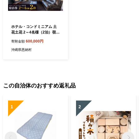
ホテル・コンドミニアム 土
花土花 2～4名様（2泊）宿泊
券
600,000円
寄附金額
沖縄県恩納村
この自治体のおすすめ返礼品
1
2