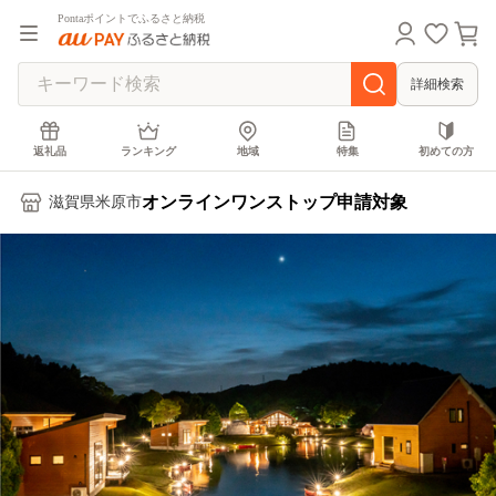
Pontaポイントでふるさと納税
詳細検索
返礼品
ランキング
地域
特集
初めての方
オンラインワンストップ申請対象
滋賀県米原市