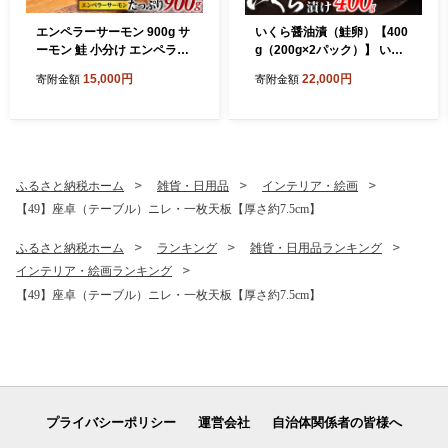
エンペラーサーモン 900g サ
いくら醤油漬（鮭卵）【400
ーモン 鮭 小分け エンペラー
g（200g×2パック）】 いく
を超えた キングサーモン ア
らの町 鮭 いくら 醤油漬け ふ
15,000円
22,000円
寄附金額
寄附金額
トランティックサーモン さ
るさと納税 いくら 海鮮 北海
け サケ 魚 ふるさと 海鮮 海
道 イクラ 小分け ふるさと ラ
鮮食品 魚介類 魚介 刺身 カル
ンキング 人気 高評価 白糠町
パッチョ ムニエル レア焼き
食べ方いろいろ 送料無料 人
気 ランキング 北海道 白糠町
ふるさと納税ホーム
雑貨・日用品
インテリア・絵画
【49】座卓（テーブル）ニレ・一枚天板【厚さ約7.5cm】
ふるさと納税ホーム
ランキング
雑貨・日用品ランキング
インテリア・絵画ランキング
【49】座卓（テーブル）ニレ・一枚天板【厚さ約7.5cm】
プライバシーポリシー
運営会社
自治体関係者の皆様へ