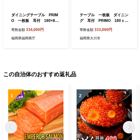
ダイニングテーブル PRIM
テーブル 一枚板 ダイニン
O 一枚板 耳付 180×80
グ 耳付 PRIMO 180ｘ8
オーク材(福岡県)【13687
0 オーク材 辻製作所
334,000円
333,000円
寄附金額
寄附金額
59】
福岡県福岡県庁
福岡県大川市
この自治体のおすすめ返礼品
1
2