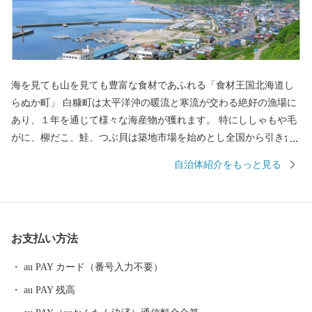
海を見ても山を見ても豊富な食材であふれる「食材王国北海道し
らぬか町」 白糠町は太平洋沖の暖流と寒流が交わる絶好の漁場に
あり、１年を通じて様々な海産物が獲れます。 特にししゃもや毛
がに、柳だこ、鮭、つぶ貝は築地市場を始めとし全国から引き合
いがあります。 恵まれた漁場にある白糠町は水産物だけでも十分
自治体紹介をもっと見る
すぎるくらいですが、山に目を向けると、また様々なものがあり
ます。 しそ焼酎鍛高譚をはじめ、イタリアンチーズや羊肉、ヨー
ロッパでは特別な日の高級食材として愛されている鹿肉。 このよ
うに白糠町は、海を見ても山を見ても豊富な食材にあふれていま
お支払い方法
す。
au PAY カード（番号入力不要）
au PAY 残高