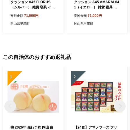
クッション A45 FLORUS
クッション A45 AMARAL64
（シルバー） 雑貨 寝具 イン
1（イエロー） 雑貨 寝具 イ
テリア 送料無料
ンテリア 送料無料
71,000円
71,000円
寄附金額
寄附金額
岡山県里庄町
岡山県里庄町
この自治体のおすすめ返礼品
1
2
桃 2026年 先行予約 岡山 白
【24食】アマノフーズ フリ