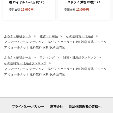
桃 ロイヤル 4～6玉 約1kg J
ーズドライ 減塩 味噌汁 24食
A おかやま のもも（早生
セット 300G 人気おみそ汁
16,000円
12,000円
寄附金額
寄附金額
種・中生種） もも モモ 岡山
詰め合わせ 送料無料【ふる
県産 国産 フルーツ 果物 ギフ
さと納税・里庄町】
ト 甘い 美味しい 産地直送 贈
り物 高糖度
ふるさと納税ホーム
雑貨・日用品
その他雑貨・日用品
マスターウォール クッション （NARVIK ポーラー）1個 雑貨 寝具 インテリ
ア ウォールナット 送料無料 家具 収納 座布団
ふるさと納税ホーム
ランキング
雑貨・日用品ランキング
その他雑貨・日用品ランキング
マスターウォール クッション （NARVIK ポーラー）1個 雑貨 寝具 インテリ
ア ウォールナット 送料無料 家具 収納 座布団
プライバシーポリシー
運営会社
自治体関係者の皆様へ