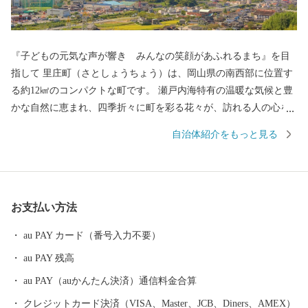
『子どもの元気な声が響き みんなの笑顔があふれるまち』を目
指して 里庄町（さとしょうちょう）は、岡山県の南西部に位置す
る約12㎢のコンパクトな町です。 瀬戸内海特有の温暖な気候と豊
かな自然に恵まれ、四季折々に町を彩る花々が、訪れる人の心を
和ませています。 中でも教育、文化の振興に積極的に取り組み、
自治体紹介をもっと見る
町内には図書館や文化ホールといった県下でも有数の施設が整っ
ています。 コンパクトな町だからこそできる魅力あるまちづくり
を続け、人口は過去３０年以上に渡って、１０，０００人台をキ
ープしています。 里庄町には、「子どもを産み育てやすい環
お支払い方法
境」、「身近できめ細かな行政サービス」、「年を重ねても健康
で快適に暮らせる」など子どもからお年寄りまで各世代の住みや
au PAY カード（番号入力不要）
すさがそろっています。
au PAY 残高
au PAY（auかんたん決済）通信料金合算
クレジットカード決済（VISA、Master、JCB、Diners、AMEX）