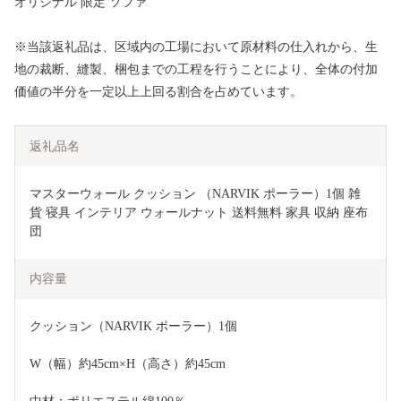
オリジナル 限定 ソファ
※当該返礼品は、区域内の工場において原材料の仕入れから、生
地の裁断、縫製、梱包までの工程を行うことにより、全体の付加
価値の半分を一定以上上回る割合を占めています。
返礼品名
マスターウォール クッション （NARVIK ポーラー）1個 雑
貨 寝具 インテリア ウォールナット 送料無料 家具 収納 座布
団 
内容量
クッション（NARVIK ポーラー）1個
W（幅）約45cm×H（高さ）約45cm