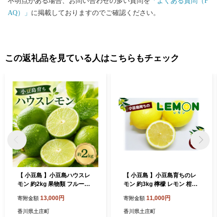
不明点がある場合、お問い合わせの多い質問を
「よくある質問（F
と”や”第二のふるさと”など、土庄町を応援していただける皆さ
AQ）」
に掲載しておりますのでご確認ください。
ま、ふるさと土庄町をなつかしく思う皆さまの応援をよろしくお
願いします。
この返礼品を見ている人はこちらもチェック
【 小豆島 】小豆島ハウスレ
【 小豆島 】小豆島育ちのレ
モン 約2kg 果物類 フルーツ
モン 約3kg 檸檬 レモン 柑橘
柑橘類 檸檬
果物 フルーツ 爽やか くだも
13,000円
11,000円
寄附金額
寄附金額
の 国産 香川 香川県 土庄 土
庄町
香川県土庄町
香川県土庄町