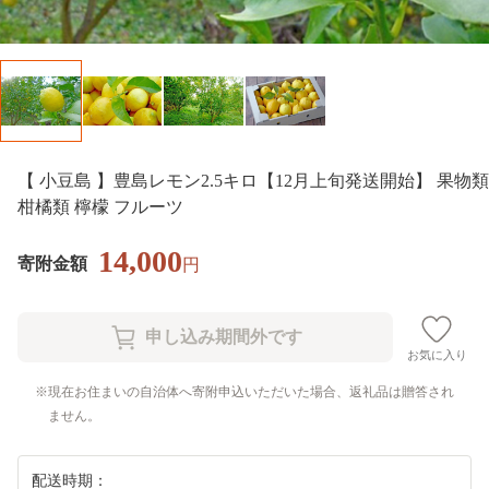
【 小豆島 】豊島レモン2.5キロ【12月上旬発送開始】 果物類
柑橘類 檸檬 フルーツ
14,000
寄附金額
円
お気に入り
現在お住まいの自治体へ寄附申込いただいた場合、返礼品は贈答され
ません。
配送時期：