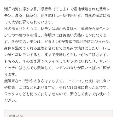
瀬戸内海に浮かぶ香川県豊島（てしま）で露地栽培された豊島レ
モン。農薬、除草剤、化学肥料は一切使用せず、自然の循環に沿
って大切に育てられています。
秋の深まりとともに、レモンは緑から黄緑へ、黄緑から黄色へと
少しづつ色づきを増し、年明けには黄色い完熟レモンになりま
す。冬が旬のレモンは、ビタミンCが豊富で風邪予防にぴったり。
身体を温めてくれる生姜と合わせてはちみつ漬けにしたり、レモ
ン酢や塩レモンすると、皮まで美味しく召し上がって頂けます。
もちろん、そのまま薄くスライスしてサラダにいれたり、サンド
イッチにはさんでも美味しく、レモンの香りが口いっぱいに広が
ります。
無選果なので形や大きさはまちまち。ごつごつした皮には虫食い
や病害、凸凹などもありますが、それだけ自然に育った証です。
ワックスなども使っておりませんので、安心して皮までお使いく
ださい。
返礼品名