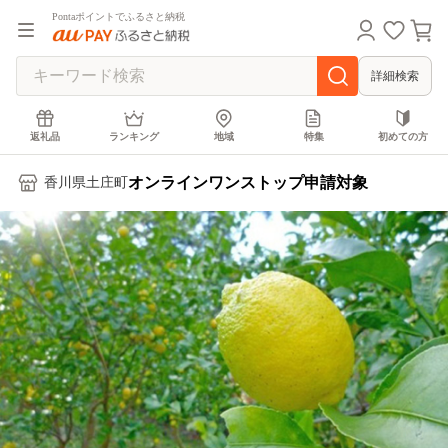
Pontaポイントでふるさと納税
詳細検索
返礼品
ランキング
地域
特集
初めての方
オンラインワンストップ申請対象
香川県土庄町