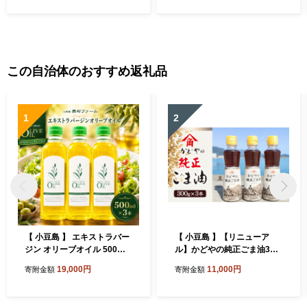
この自治体のおすすめ返礼品
1
2
【 小豆島 】 エキストラバー
【 小豆島 】【リニューア
ジン オリーブオイル 500ml
ル】かどやの純正ごま油300
3本 セット 詰め合わせ 食用
ｇ×3本セット 小豆島オリ
19,000円
11,000円
寄附金額
寄附金額
油 パスタ サラダ ドレッシン
ジナルラベル 食用油 調味料
グ 揚げ物 調味料 スペイン 土
庄町※お申込・生産状況によ