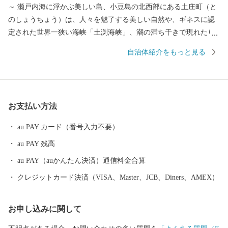
～ 瀬戸内海に浮かぶ美しい島、小豆島の北西部にある土庄町（と
のしょうちょう）は、人々を魅了する美しい自然や、ギネスに認
定された世界一狭い海峡「土渕海峡」、潮の満ち干きで現れたり
消えたりする不思議な砂の道「エンジェルロード」、壺井栄の名
自治体紹介をもっと見る
作「二十四の瞳」の平和の群像などの観光スポットが数多くあ
り、ドラマや映画のロケ地にもなっています。 明治時代に日本
で唯一根付けに成功した「オリーブ」、江戸時代から受け継がれ
る「醤油」、日本の三大生産地にもなっている「そうめん」、日
お支払い方法
本一の生産量を誇る「ごま油」、小豆島産オリーブのしぼり果実
を配合した特別な餌“オリーブ飼料”で育てられた「小豆島オリー
au PAY カード（番号入力不要）
ブ牛」、全国発信を目指す小豆島のブランド鱧 「小豆島 島鱧（し
au PAY 残高
ょうどしま しまはも）」など、豊かな自然で育まれたおいしいも
のがいっぱい。 先人が築いた伝統的な行事や歴史的な景観を守
au PAY（auかんたん決済）通信料金合算
り、後世へと継承していくには、「ふるさとを大切にしたい」
クレジットカード決済（VISA、Master、JCB、Diners、AMEX）
「ふるさとの発展に貢献したい」という皆さまの貴重な応援が不
可欠です。皆さまからいただきましたご厚意は、土庄町が掲げる
お申し込みに関して
まちづくりのテーマの各事業に対する貴重な財源として活用させ
ていただきます。”生まれ育ったふるさと”のみならず”心のふるさ