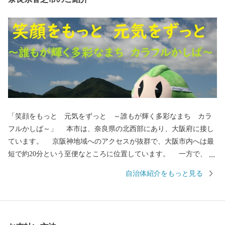
「笑顔をもっと 元気をずっと ～誰もが輝く多彩なまち カラ
フルかしば～」 本市は、奈良県の北西部にあり、大阪府に接し
ています。 京阪神地域へのアクセスが抜群で、大阪市内へは最
短で約20分という至便なところに位置しています。 一方で、古
くは万葉集にも詠まれた二上山の裾野に広がり、自然豊かな風景
自治体紹介をもっと見る
と深い歴史が魅力でありながら、地場産業と新たな産業が共存し
ているなど、さまざまな表情をもつまちでもあります。 また、
子育て世代が多いのも特徴で、子どもの笑顔と元気がまちにあふ
れ、みんなが多彩に輝き、みんなが香芝を好きになる―そんなま