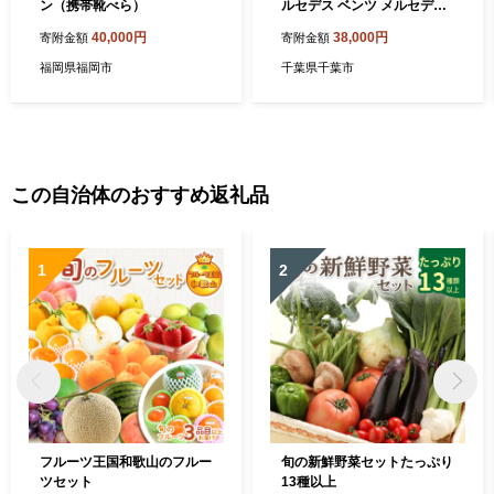
ン（携帯靴べら）
ルセデス ベンツ メルセデ
ス・ベンツ Mercedes-Benz
40,000円
38,000円
寄附金額
寄附金額
[№5346-2102]
福岡県福岡市
千葉県千葉市
この自治体のおすすめ返礼品
1
2
フルーツ王国和歌山のフルー
旬の新鮮野菜セットたっぷり
ツセット
13種以上