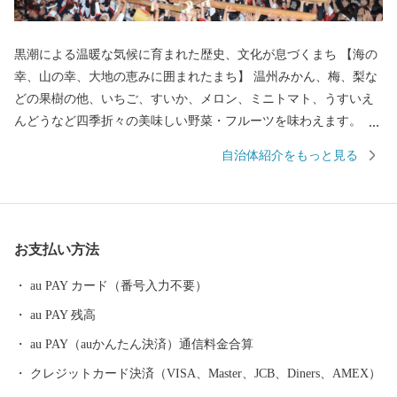
黒潮による温暖な気候に育まれた歴史、文化が息づくまち 【海の
幸、山の幸、大地の恵みに囲まれたまち】 温州みかん、梅、梨な
どの果樹の他、いちご、すいか、メロン、ミニトマト、うすいえ
んどうなど四季折々の美味しい野菜・フルーツを味わえます。 ま
た、紀伊水道の豊かな漁場では、あじ、さば、タチウオ、あわ
自治体紹介をもっと見る
び、ナガレコ、伊勢えびなど海産物も豊富です。 【色とりどりの
花のまち】 日本一の生産量を誇るスターチスをはじめ、ガーベラ
やバラなど花の産地として知られています。 【自然あふれる豊か
なまち】 いちご狩りやメロン狩り、花摘みを楽しめる観光農園、
お支払い方法
高速のインターそばには広々とした日高川オートキャンプ場があ
り、大阪から約2時間、気軽にアウトドアが楽しめます。 【歴史
au PAY カード（番号入力不要）
とロマンが息づくまち】 熊野古道（紀伊路）にある旧跡をはじ
au PAY 残高
め、「御坊」の由来となった寺内町、宮子姫の伝説など、名所・
旧跡や伝説が数多く残り、当時の息づかいを体感できます。 頂い
au PAY（auかんたん決済）通信料金合算
た寄付金は、子供たちの教育環境の整備、みんなが安心して暮ら
クレジットカード決済（VISA、Master、JCB、Diners、AMEX）
せるための福祉の充実に活用いたします。 笑顔あふれる御坊のた