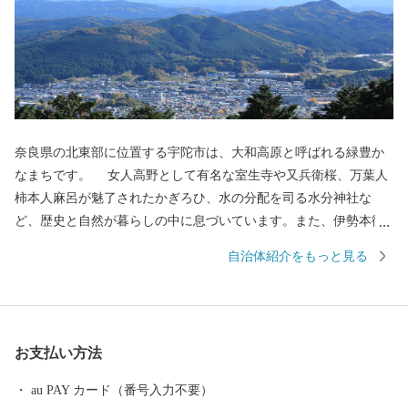
奈良県の北東部に位置する宇陀市は、大和高原と呼ばれる緑豊か
なまちです。 女人高野として有名な室生寺や又兵衛桜、万葉人
柿本人麻呂が魅了されたかぎろひ、水の分配を司る水分神社な
ど、歴史と自然が暮らしの中に息づいています。また、伊勢本街
道の宿場町として栄え、当時のにぎわいぶりを伝える街並みは、
自治体紹介をもっと見る
古の旅人の思いを今も伝えています。 平成18年1月の合併によ
って「宇陀市」となってからは、日々新たな歴史を刻んでいま
す。 その原動力となっている「宇陀力（うだぢから）」をより伸
びやかに、そしてたくましくするため、みなさまからのご支援を
お支払い方法
お願いします。
au PAY カード（番号入力不要）