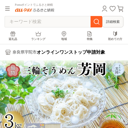
Pontaポイントでふるさと納税
詳細検索
返礼品
ランキング
地域
特集
初めての方
オンラインワンストップ申請対象
奈良県宇陀市