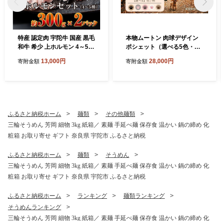
特産 認定肉 宇陀牛 国産 黒毛
本物ムートン 肉球デザイン
和牛 希少 上ホルモン 4～5種
ポシェット（選べる5色・内
約300g×2 / 宇陀 山繁 ふるさ
側3種類） ／西勝毛皮 ムート
13,000円
28,000円
寄附金額
寄附金額
と納税 牛肉 焼肉 レア 人気 B
ンバッグ ショルダーバッグ
BQ ランキング おすすめ グ
レディース 肉球 猫 犬 アニマ
ルメ 肉 返礼品 商品 送料無料
ル かわいい ミニバッグ スマ
ホポシェット おしゃれ 軽量
お出かけ 旅行 選べるカラー
日本製 奈良県 宇陀市 ふるさ
ふるさと納税ホーム
麺類
その他麺類
と納税
三輪そうめん 芳岡 細物 3kg 紙箱／ 素麺 手延べ麺 保存食 温かい 鍋の締め 化
粧箱 お取り寄せ ギフト 奈良県 宇陀市 ふるさと納税
ふるさと納税ホーム
麺類
そうめん
三輪そうめん 芳岡 細物 3kg 紙箱／ 素麺 手延べ麺 保存食 温かい 鍋の締め 化
粧箱 お取り寄せ ギフト 奈良県 宇陀市 ふるさと納税
ふるさと納税ホーム
ランキング
麺類ランキング
そうめんランキング
三輪そうめん 芳岡 細物 3kg 紙箱／ 素麺 手延べ麺 保存食 温かい 鍋の締め 化