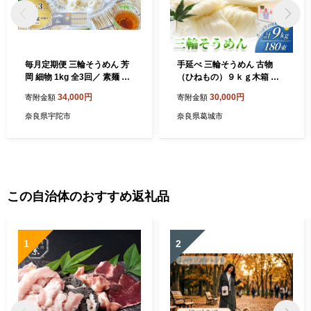
毎月定期便 三輪そうめん 芳
手延べ 三輪そうめん 古物
岡 細物 1kg 全3回／ 素麺 手
（ひねもの）９ｋｇ木箱 丸
延べ麺 保存食 温かい 鍋の締
久 ／ 無添加 麺類 素麺 奈良
34,000円
30,000円
寄附金額
寄附金額
め 化粧箱 お取り寄せ ギフト
県 特産 葛城市
奈良県 宇陀市 ふるさと納税
奈良県宇陀市
奈良県葛城市
この自治体のおすすめ返礼品
1
2