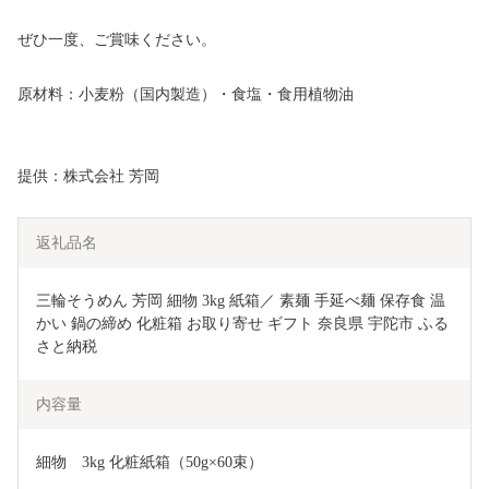
ぜひ一度、ご賞味ください。
原材料：小麦粉（国内製造）・食塩・食用植物油
提供：株式会社 芳岡
返礼品名
三輪そうめん 芳岡 細物 3kg 紙箱／ 素麺 手延べ麺 保存食 温
かい 鍋の締め 化粧箱 お取り寄せ ギフト 奈良県 宇陀市 ふる
さと納税
内容量
細物　3kg 化粧紙箱（50g×60束）