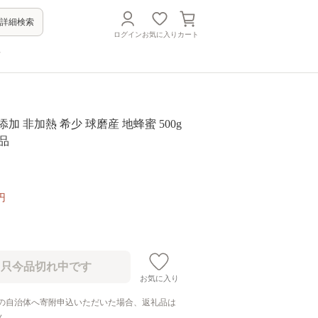
詳細検索
ログイン
お気に入り
カート
方
非加熱 希少 球磨産 地蜂蜜 500g
食品
円
お気に入り
の自治体へ寄附申込いただいた場合、返礼品は