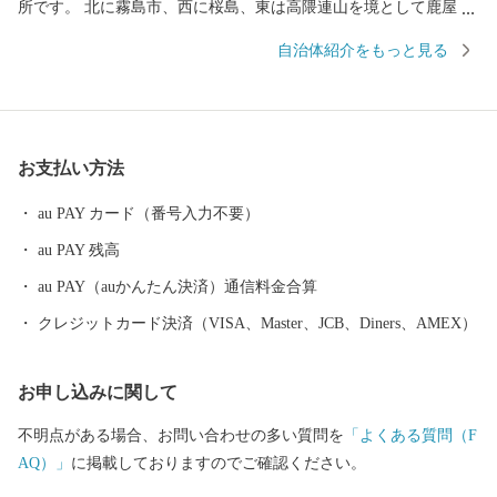
所です。 北に霧島市、⻄に桜島、東は⾼隈連⼭を境として⿅屋市
に接し、⾯積は、約162.12平⽅キロメートルで37キロメートルに
自治体紹介をもっと見る
及ぶ海岸線を有し、ブリ・カンパチ等の養殖漁業が盛んに⾏われ
ています。 温暖な気候で、びわ・柑橘類などの果実やキヌサヤエ
ンドウ・インゲンなどの栽培も盛んです。 また、⾼隈⼭系を源に
地底から湧き出る「温泉⽔」は、豊富な天然ミネラルをバランス
お支払い方法
よく含む健康飲料⽔として親しまれ、市内には豊富な種類の温泉
水があります。同様に焼酎も特産品として高い評価を頂いてお
au PAY カード（番号入力不要）
り、垂れる水と書いて「垂水」と呼んで字のごとく、水を源とし
au PAY 残高
た魅力ある食材に恵まれています。 その他にも魅力ある特産品が
数多く御座います。ぜひご覧ください。
au PAY（auかんたん決済）通信料金合算
クレジットカード決済（VISA、Master、JCB、Diners、AMEX）
お申し込みに関して
不明点がある場合、お問い合わせの多い質問を
「よくある質問（F
AQ）」
に掲載しておりますのでご確認ください。