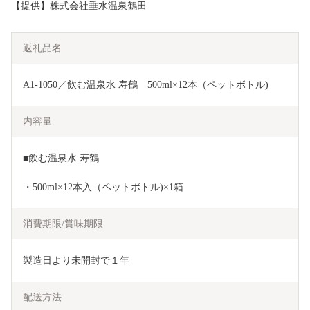
【提供】株式会社垂水温泉鶴田
返礼品名
A1-1050／飲む温泉水 寿鶴　500ml×12本（ペットボトル)
内容量
■飲む温泉水 寿鶴 
・500ml×12本入（ペットボトル)×1箱
消費期限/賞味期限
製造日より未開封で１年
配送方法