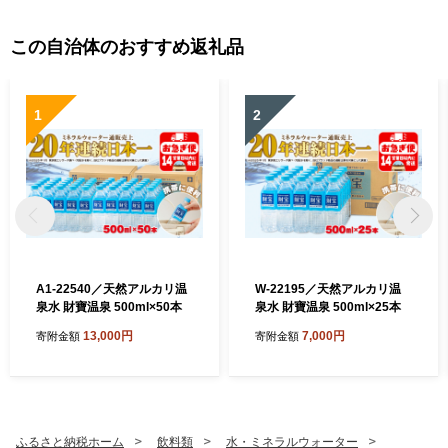
この自治体のおすすめ返礼品
1
2
A1-22540／天然アルカリ温
W-22195／天然アルカリ温
泉水 財寶温泉 500ml×50本
泉水 財寶温泉 500ml×25本
13,000円
7,000円
寄附金額
寄附金額
ふるさと納税ホーム
飲料類
水・ミネラルウォーター