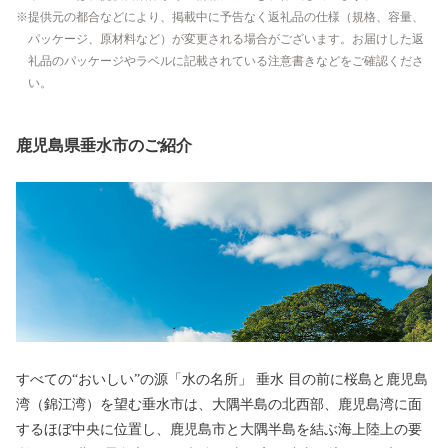
提供元の都合などにより、掲載中に予告なく返礼品の仕様（規格、容量、
パッケージ、原材料など）が変更される場合がございます。お届けした返
礼品のパッケージやラベルに記載されている注意書きなどをご確認くださ
い。
鹿児島県垂水市のご紹介
すべての“おいしい”の源「水の名所」 垂⽔ ⽬の前に桜島と⿅児島
湾（錦江湾）を望む垂水市は、⼤隅半島の北⻄部、⿅児島湾に⾯
するほぼ中央に位置し、⿅児島市と⼤隅半島を結ぶ海上陸上の要