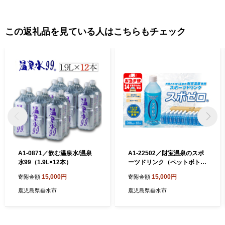
この返礼品を見ている人はこちらもチェック
A1-0871／飲む温泉水/温泉
A1-22502／財宝温泉のスポ
水99（1.9L×12本）
ーツドリンク（ペットボト
ル）500ml×48本
15,000円
15,000円
寄附金額
寄附金額
鹿児島県垂水市
鹿児島県垂水市