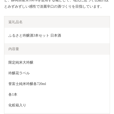
と、静岡県産米100%を使用する蔵として、地元に息づく伝統の技
とみずみずしい感性で淡麗辛口の酒づくりを目指しています。
返礼品名
ふるさと吟醸酒3本セット 日本酒 
内容量
限定純米大吟醸
吟醸花ラベル
誉富士純米吟醸各720ml
各1本
化粧箱入り