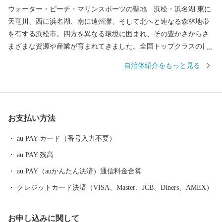
ウォーター・ビーチ・マリンスポーツの聖地 浜松・浜名湖 東に
天竜川、西に浜名湖、南に遠州灘、そして北へと連なる森林地帯
を有する浜松市。四方を異なる環境に囲まれ、その豊かさからさ
まざまな資源や産業が育まれてきました。全国トップクラスの日
照時間、温暖な気候、豊富な水源により発展した農業や水産業の
自治体紹介をもっと見る
ほか、楽器やオートバイ、繊維、食品など、ものづくりの街は生
んだ資源や製品には、日本のみならず世界でも認められる逸品が
数多く存在します。 また、浜名湖ではクルージングやフィッシン
グはもちろん、ウェイクボードや ウインドサーフィンなどさまざ
お支払い方法
まなウォーター・ビーチ・マリンスポーツを楽しむことができ、
自然と一体化する感動も味わうことができます。
au PAY カード（番号入力不要）
au PAY 残高
au PAY（auかんたん決済）通信料金合算
クレジットカード決済（VISA、Master、JCB、Diners、AMEX）
お申し込みに関して