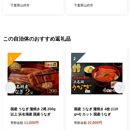
県 山武市
酒 特別純米酒 1800ml 2本 セ
千葉県山武市
千葉県山武市
ット 千葉県 山武市
この自治体のおすすめ返礼品
1
2
国産 うなぎ 蒲焼き 2尾 200g
国産 うなぎ 蒲焼き 4枚 (110
以上 浜名湖産 国産うなぎ
g×4) カット 国産うなぎ
11,000円
22,000円
寄附金額
寄附金額