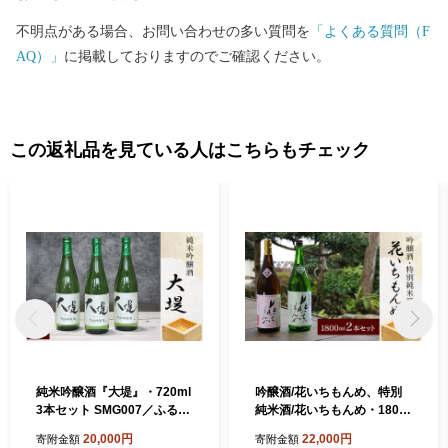
不明点がある場合、お問い合わせの多い質問を
「よくある質問（F
AQ）」
に掲載しておりますのでご確認ください。
この返礼品を見ている人はこちらもチェック
純米吟醸酒『大堤』・720ml
吟醸酒/花いちもんめ、特別
3本セット SMG007／ふるさ
純米酒/花いちもんめ・1800
と納税 酒 お酒 日本酒 純米吟
ml2本セット SMG006／ふる
20,000円
22,000円
寄附金額
寄附金額
醸酒 720ml 3本 セット 千葉
さと納税 酒 お酒 日本酒 吟醸