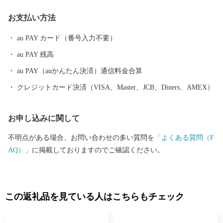
各々が厳選した穀物に酵母、乳酸菌などを加えた飼料を与え、良
お支払い方法
質な肉質が特徴で多くのブランド豚が確立されています。 鶏肉
は、それぞれの銘柄に合わせて独自の飼料や飼育方法で生産され
au PAY カード（番号入力不要）
ています。 日本一の出荷額を誇る焼酎は、霧島山麓で育つサツマ
au PAY 残高
イモや地下深くからくみ上げられた清らかな水などを原料に作ら
れ、全国の愛飲家に愛されています。市内４つの蔵元が生み出
au PAY（auかんたん決済）通信料金合算
す、吟味を重ねた味わい深い個性的な焼酎は、たくさんの人たち
クレジットカード決済（VISA、Master、JCB、Diners、AMEX）
を魅了し続けています。 「MADE IN 都城」、つまり「都城産」
にこだわっています！
お申し込みに関して
不明点がある場合、お問い合わせの多い質問を
「よくある質問（F
AQ）」
に掲載しておりますのでご確認ください。
この返礼品を見ている人はこちらもチェック