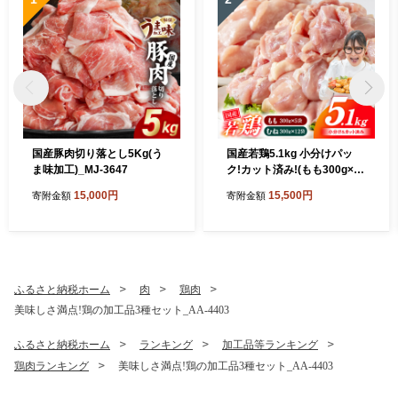
国産豚肉切り落とし5Kg(う
国産若鶏5.1kg 小分けパッ
ま味加工)_MJ-3647
ク!カット済み!(もも300g×5
P・むね300g×12P)_MJE-33
15,000円
15,500円
寄附金額
寄附金額
-007-N5100g
ふるさと納税ホーム
肉
鶏肉
美味しさ満点!鶏の加工品3種セット_AA-4403
ふるさと納税ホーム
ランキング
加工品等ランキング
鶏肉ランキング
美味しさ満点!鶏の加工品3種セット_AA-4403