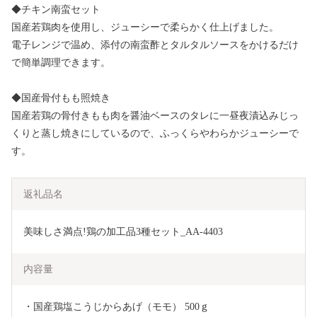
◆チキン南蛮セット
国産若鶏肉を使用し、ジューシーで柔らかく仕上げました。
電子レンジで温め、添付の南蛮酢とタルタルソースをかけるだけ
で簡単調理できます。
◆国産骨付もも照焼き
国産若鶏の骨付きもも肉を醤油ベースのタレに一昼夜漬込みじっ
くりと蒸し焼きにしているので、ふっくらやわらかジューシーで
す。
返礼品名
美味しさ満点!鶏の加工品3種セット_AA-4403
内容量
・国産鶏塩こうじからあげ（モモ） 500ｇ