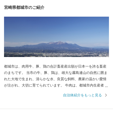
宮崎県都城市のご紹介
都城市は、肉用牛、豚、鶏の合計畜産産出額が日本一を誇る畜産
のまちです。 当市の牛、豚、鶏は、雄大な霧島連山の自然に囲ま
れた大地で生まれ、清らかな水、良質な飼料、農家の温かい愛情
が注がれ、大切に育てられています。 牛肉は、都城市内生産者の
努力のもと、きめ細やかな霜降りと色艶の良い柔らかい肉質が特
自治体紹介をもっと見る
徴です。 5年に一度和牛の日本一を決める「第12回全国和牛能力
共進会」(R4年10月)において、都城産の宮崎牛が最高賞である内
閣総理大臣賞を4回連続受賞いたしました。 豚肉は、養豚農家