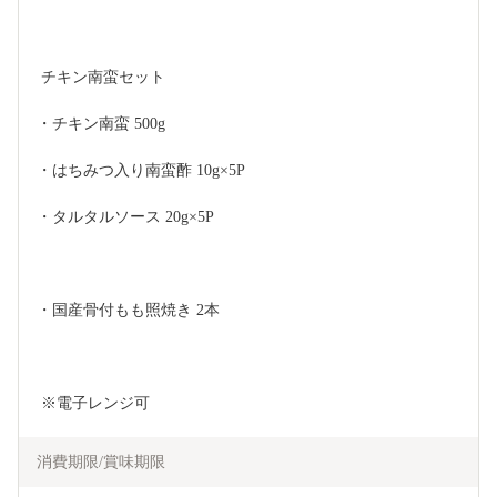
 チキン南蛮セット
・チキン南蛮 500g
・はちみつ入り南蛮酢 10g×5P
・タルタルソース 20g×5P
・国産骨付もも照焼き 2本
 ※電子レンジ可
消費期限/賞味期限