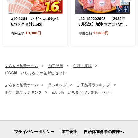
a10-1289 ネギトロ100g×1
a12-150202608 【2026年
6パック 合計1.6kg
8月発送】焼津 マグロ ねぎと
ろ セット S4
10,000円
12,000円
寄附金額
寄附金額
ふるさと納税ホーム
加工品等
缶詰・瓶詰
a20-046 いちまる ツナ缶16缶セット
ふるさと納税ホーム
ランキング
加工品等ランキング
缶詰・瓶詰ランキング
a20-046 いちまる ツナ缶16缶セット
プライバシーポリシー
運営会社
自治体関係者の皆様へ