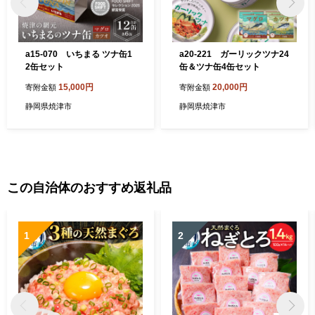
a15-070 いちまる ツナ缶1
a20-221 ガーリックツナ24
2缶セット
缶＆ツナ缶4缶セット
15,000円
20,000円
寄附金額
寄附金額
静岡県焼津市
静岡県焼津市
この自治体のおすすめ返礼品
1
2