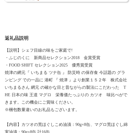
返礼品説明
【説明】シェフ目線の味をご家庭で!
・ふじのくに 新商品セレクション2018 金賞受賞
・FOOD SHIFT セレクション2025 優秀賞受賞
焼津の網元『 いちまる ツナ缶 』 防災時 の保存食 今話題の グラ
ンピング での一品に 港町 『 焼津 』より創業１５２年 株式会社
いちまるさん 網元 の確かな目と昔ながらの製法にこだわった T
HE 日本の味 王道 マグロ 栄養価たっぷりの カツオ 味比べがで
きます。この機会にご賞味ください。
※梱包数量違いのお礼品もございます。
【内容】カツオの荒ほぐしこめ油漬：90g×8缶、マグロ荒ほぐし綿
実油漬：90g×8缶 計16缶