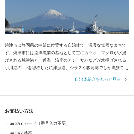
焼津市は静岡県の中部に位置する自治体で、温暖な気候なまちで
す。焼津市には遠洋漁業の基地として主にカツオ・マグロが水揚
げされる焼津港と、近海・沿岸のアジ・サバなどが水揚げされる
小川港の2つを総称した焼津漁港、シラスや駿河湾でしか漁獲でき
ないサクラエビが水揚げされる大井川港があります。そのため、
自治体紹介をもっと見る
焼津では水産加工業も全国屈指の生産地となっており、カツオ節
など様々な種類の水産物を特産品としています。また、温暖な気
候と大井川を水源とする豊かな水など自然条件に恵まれ、米やい
ちご、茶、みかんなどの農業も豊富です。ぜひ、焼津市の特産品
お支払い方法
をお楽しみください。
au PAY カード（番号入力不要）
au PAY 残高