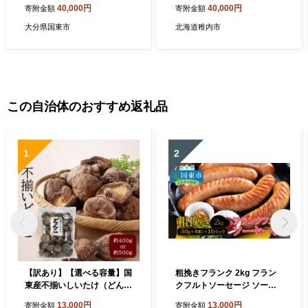
ぶしゃぶ カニ・たこ全2回
40,000円
40,000円
寄附金額
寄附金額
大分県国東市
北海道稚内市
この自治体のおすすめ返礼品
1
2
【訳あり】【選べる容量】国
粗挽きフランク 2kg フラン
東産不揃いしいたけ（どん
クフルトソーセージ ソーセ
こ）_2634R
ージ フランク 国産 大分県産
13,000円
13,000円
寄附金額
寄附金額