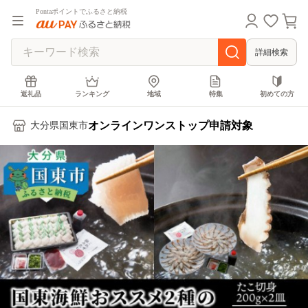
Pontaポイントでふるさと納税
詳細検索
返礼品
ランキング
地域
特集
初めての方
オンラインワンストップ申請対象
大分県国東市