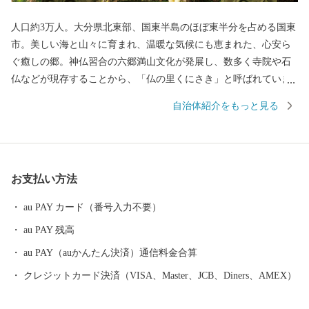
人口約3万人。大分県北東部、国東半島のほぼ東半分を占める国東
市。美しい海と山々に育まれ、温暖な気候にも恵まれた、心安ら
ぐ癒しの郷。神仏習合の六郷満山文化が発展し、数多く寺院や石
仏などが現存することから、「仏の里くにさき」と呼ばれていま
す。そして、やはり一番の自慢は、半島ならではの豊かな自然が
自治体紹介をもっと見る
生み出す、豊富な食材！海の幸・山の幸、あらゆる旬の幸を日々
堪能できます。 【交通アクセス】国東市は大分空港を有し、「大
分県の空の玄関口」と言われています。大分空港から東京（羽
田）までは1時間半！都会との行き来がしやすくとっても便利で
お支払い方法
す。また大阪・名古屋・ソウルとの定期便があります。
au PAY カード（番号入力不要）
au PAY 残高
au PAY（auかんたん決済）通信料金合算
クレジットカード決済（VISA、Master、JCB、Diners、AMEX）