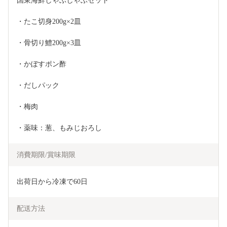
国東海鮮しゃぶしゃぶセット
・たこ切身200g×2皿
・骨切り鱧200g×3皿
・かぼすポン酢
・だしパック
・梅肉
・薬味：葱、もみじおろし
消費期限/賞味期限
出荷日から冷凍で60日
配送方法