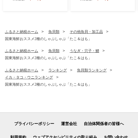
豚 豚肉 鶏肉 旨味 おかず お
つまみ バーベキュー アウト
ドア キャンプ パーティー_1
500R
ふるさと納税ホーム
魚貝類
その他魚貝・加工品
国東海鮮おススメ2種のしゃぶしゃぶ「たこ＆はも」
ふるさと納税ホーム
魚貝類
うなぎ・穴子・鱧
国東海鮮おススメ2種のしゃぶしゃぶ「たこ＆はも」
ふるさと納税ホーム
ランキング
魚貝類ランキング
イカ・タコ・ウニランキング
国東海鮮おススメ2種のしゃぶしゃぶ「たこ＆はも」
プライバシーポリシー
運営会社
自治体関係者の皆様へ
利用規約
ウェブアクセシビリティの取り組み
お問い合わせ