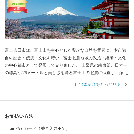
富士吉田市は、富士山を中心とした豊かな自然を背景に、本市独
自の歴史・伝統・文化を培い、富士北麓地域の政治・経済・文化
の中心都市として発展して参りました。 山梨県の南東部、日本一
の標高3,776メートルと美しさを誇る富士山の北麓に位置し、海抜
750メートルの市街地を形成する高原都市です。 古くから、富士
自治体紹介をもっと見る
山信仰の町として栄え、御師文化の面影が今も残されています。
また、明治以降、織物が近代産業として脚光を浴びて以来、政
治・経済・文化の面で富士北麓の中核都市としての役割を果たし
てきました。
お支払い方法
au PAY カード（番号入力不要）