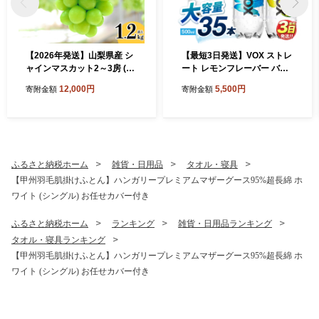
【2026年発送】山梨県産 シ
【最短3日発送】VOX ストレ
ャインマスカット2～3房 (1.
ート レモンフレーバー バナ
2kg以上)
ジウム 強炭酸水 500ml 35本
12,000円
5,500円
寄附金額
寄附金額
【富士吉田市限定カートン】
ふるさと納税ホーム
雑貨・日用品
タオル・寝具
【甲州羽毛肌掛けふとん】ハンガリープレミアムマザーグース95%超長綿 ホ
ワイト (シングル) お任せカバー付き
ふるさと納税ホーム
ランキング
雑貨・日用品ランキング
タオル・寝具ランキング
【甲州羽毛肌掛けふとん】ハンガリープレミアムマザーグース95%超長綿 ホ
ワイト (シングル) お任せカバー付き