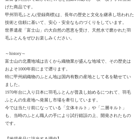
げた商品です。
甲州羽毛ふとん(登録商標)は、長年の歴史と文化を継承し培われた
技術と信頼に基いて、安心・安全なものづくりをしています。
世界遺産「富士山」の大自然の恩恵を受け、天然水で磨かれた羽
毛ふとんをぜひお楽しみください。
～history～
富士山の北麓地域は古くから織物業が盛んな地域で、その歴史は
およそ1000年前にまで遡ります。
特に甲州絹織物のふとん地は国内有数の産地として名を馳せてい
ました。
1970年台に入り日本に羽毛ふとんが普及し始めるにつれて、羽毛
ふとんの生産地へ発展し市場を牽引しています。
今では当たり前になっている「立体キルト」や「二層キルト」
も、当時のふとん職人の手により試行錯誤の上、開発されたもの
です。
【地場産品に該当する理由】