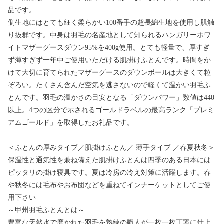
品です。
側生地にはとても細く柔らかい100番手の超長綿生地を使用し肌触
り抜群です。中身は羽毛の名産地として知られるハンガリーホワ
イトマザーグースダウン95%を400g使用。とても軽量で、厚すぎ
ず薄すぎず一年中ご使用いただける肌掛けふとんです。時間をか
けて大切に育てられたマザーグースのダウンボールは大きくて粒
ぞろい。たくさん含んだ空気を逃さないので軽くて温かい羽毛ふ
とんです。羽毛の温かさの目安となる「ダウンパワー」数値は440
以上。4つの区分で示されるゴールドラベルの最高ランク「プレミ
アムゴールド」を取得したお礼品です。
＜ふとんの厚みタイプ／肌掛けふとん／ 薄手タイプ ／春夏秋冬＞
保温性と通気性を兼ね備えた肌掛けふとんは四季のある日本には
ピッタリの掛け寝具です。夏は冷房の冷え対策に活躍します。春
や秋冬には毛布やお布団などを重ねてインナーケットとしてご使
用下さい
～甲州羽毛ふとんとは～
豊富な天然水で磨かれた羽毛を熟練の職人が一枚一枚丁寧に仕上