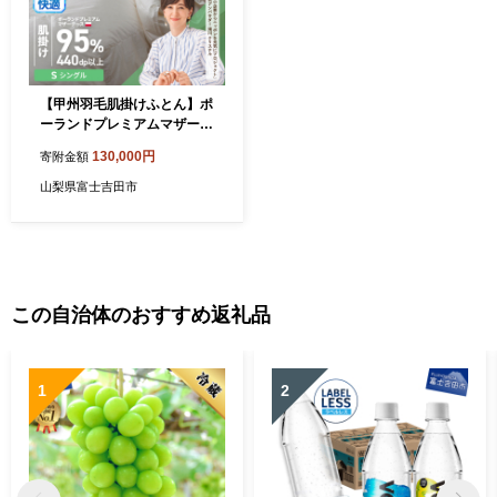
【甲州羽毛肌掛けふとん】ポ
ーランドプレミアムマザーグ
ース95%超長綿 ホワイト (シ
130,000円
寄附金額
ングル) お任せカバー付き
山梨県富士吉田市
この自治体のおすすめ返礼品
1
2