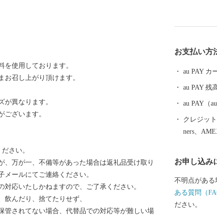
す。豊かな自
雰囲気が残る
若男女問わず
ます。特産と
お支払い方
品に加え、豊
料を使用しております。
なります。季
au PAY
まお召し上がり頂けます。
ての宿泊券や
au PAY 残
してご用意さ
ズが異なります。
ださい。
au PAY
がございます。
クレジットカ
ners、AM
ください。
お申し込み
が、万が一、不備等があった場合は返礼品受け取り
子メールにてご連絡ください。
不明点がある
の対応いたしかねますので、ご了承ください。
ある質問（FA
、飲んだり、捨てたりせず、
ださい。
保管されてない場合、代替品での対応等が難しい場