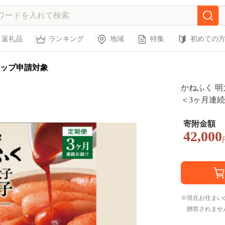
返礼品
ランキング
地域
特集
初めての
ップ申請対象
かねふく 明太
＜3ヶ月連続
パーク わけ
寄附金額
42,000
現在お住まい
贈答されませ