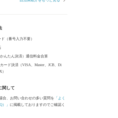
自治体紹介をもっと見る
然を始め、近代的な観光施設とレトロな
商店街がひとつの街に融合しており、老
楽しんで頂ける観光地として知られてい
して、海に面する立地より魚介類や加工
法
かな土壌による農産物も豊富な土地柄と
節ごとの旬な食材をはじめ、観光地とし
 カード（番号入力不要）
水族館の年間パスポートなども返礼品と
高
せていただいておりますのでぜひご覧く
（auかんたん決済）通信料金合算
ード決済（VISA、Master、JCB、Di
EX）
に関して
場合、お問い合わせの多い質問を
「よく
Q）」
に掲載しておりますのでご確認く