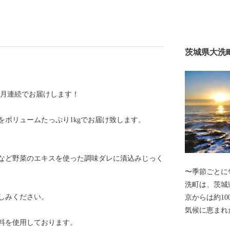
茨城県大洗
ヶ月連続でお届けします！
をボリュームたっぷり1kgでお届け致します。
など野菜のエキスを使った調味ダレに漬込みじっく
〜季節ごとに
洗町は、茨城
しみください。
京からは約1
気候に恵まれ
料を使用しております。
のひとつ「磯