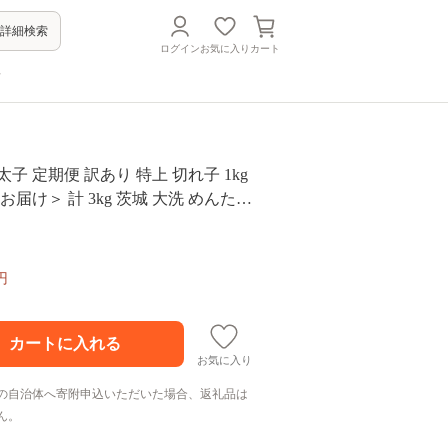
詳細検索
ログイン
お気に入り
カート
方
子 定期便 訳あり 特上 切れ子 1kg
お届け＞ 計 3kg 茨城 大洗 めんたい
あり めんたいこ 冷凍
円
お気に入り
の自治体へ寄附申込いただいた場合、返礼品は
ん。