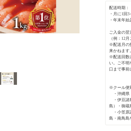
配送時期：
・月に1回
・年末年始
ご入金の翌
（例：12
※配送月の
来かねます
※配送回数
い。ご不明
口まで事前
※クール便
・沖縄県
・伊豆諸島
島）・御蔵
・小笠原諸
島・南鳥島