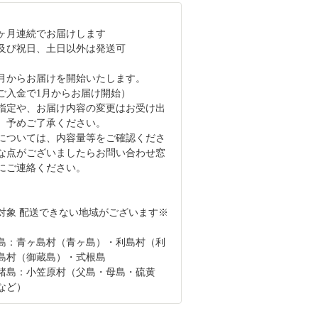
3ヶ月連続でお届けします
及び祝日、土日以外は発送可
月からお届けを開始いたします。
月ご入金で1月からお届け開始）
指定や、お届け内容の変更はお受け出
。予めご了承ください。
については、内容量等をご確認くださ
な点がございましたらお問い合わせ窓
にご連絡ください。
対象 配送できない地域がございます※
：青ヶ島村（青ヶ島）・利島村（利
島村（御蔵島）・式根島
島：小笠原村（父島・母島・硫黄
など）