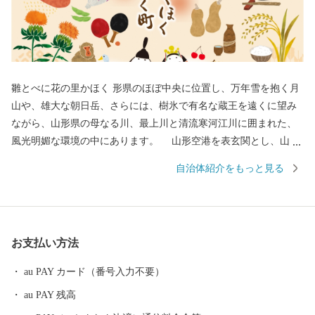
雛とべに花の里かほく 形県のほぼ中央に位置し、万年雪を抱く月
山や、雄大な朝日岳、さらには、樹氷で有名な蔵王を遠くに望み
ながら、山形県の母なる川、最上川と清流寒河江川に囲まれた、
風光明媚な環境の中にあります。 山形空港を表玄関とし、山形
新幹線のさくらんぼ東根駅、山形自動車道の寒河江インターチェ
自治体紹介をもっと見る
ンジからは車で15分の距離にあり、東北中央自動車道の東根イン
ターチェンジからは、わずか7分のところに位置しています。
お支払い方法
au PAY カード（番号入力不要）
au PAY 残高