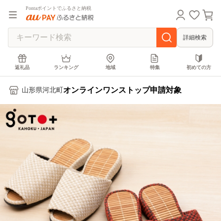
Pontaポイントでふるさと納税
詳細検索
返礼品
ランキング
地域
特集
初めての方
オンラインワンストップ申請対象
山形県河北町