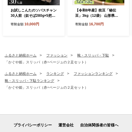
お試しこんたのソバスチャン
【令和8年産】枝豆「秘伝
30人前（奴そば280g×5把、
豆」3kg（12袋） 山形県河
頭脳蕎麦280g×5把）
北町産【JAさがえ西村山】
10,000円
16,700円
寄附金額
寄附金額
ふるさと納税ホーム
ファッション
靴・スリッパ・下駄
「かぐや姫」スリッパ（赤+ベージュの２足セット）
ふるさと納税ホーム
ランキング
ファッションランキング
靴・スリッパ・下駄ランキング
「かぐや姫」スリッパ（赤+ベージュの２足セット）
プライバシーポリシー
運営会社
自治体関係者の皆様へ