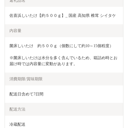
返礼品名
佐喜浜しいたけ【約５００ｇ】_ 国産 高知県 椎茸 シイタケ
内容量
菌床しいたけ　約５００ｇ（個数にして約10～15個程度）
※菌床しいたけは水分を多く含んでいるため、箱詰め時とお
届け時では内容量に変動があります。
消費期限/賞味期限
配送日含めて7日間
配送方法
冷蔵配送