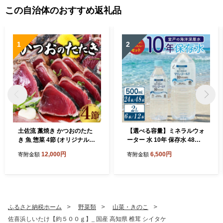
この自治体のおすすめ返礼品
1
2
土佐流 藁焼き かつおのたた
【選べる容量】ミネラルウォ
き 魚 惣菜 4節 (オリジナルた
ーター 水 10年 保存水 48本
たきのタレ・室戸海洋深層水
～ 24本 × 500ml / 6本～12本
12,000円
6,500円
寄附金額
寄附金額
の塩付き) 詰め合わせ 魚介類
×2L 軟水 室戸海洋深層水10
海産物 かつお 鰹 鰹のたたき
0％ ペットボトル 備蓄品 災
カツオのたたき かつおたた
害 長期保存 備蓄水 災害用 防
き わら焼き 海鮮 冷凍 訳あり
災グッズ おすすめ 人気 5年
不揃い 高知県 故郷納税
7年 以上 10000円 1万円 以下
送料無料 高知県 室戸市
ふるさと納税ホーム
野菜類
山菜・きのこ
佐喜浜しいたけ【約５００ｇ】_ 国産 高知県 椎茸 シイタケ