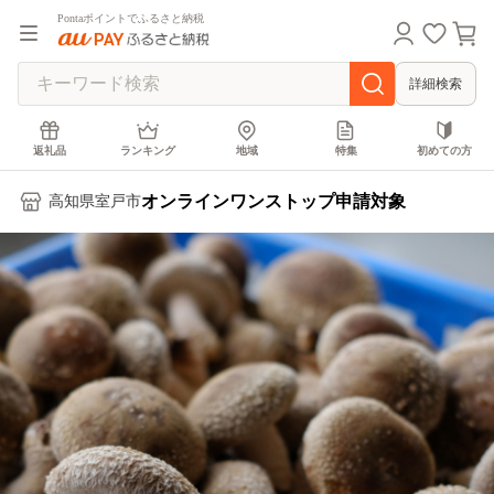
Pontaポイントでふるさと納税
詳細検索
返礼品
ランキング
地域
特集
初めての方
オンラインワンストップ申請対象
高知県室戸市