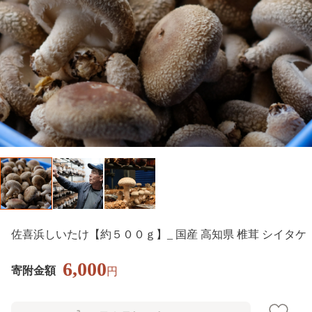
佐喜浜しいたけ【約５００ｇ】_ 国産 高知県 椎茸 シイタケ
6,000
寄附金額
円