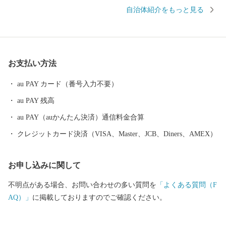
ています。年平均気温は16℃台、年間降水量は、2000mm以上と高
自治体紹介をもっと見る
温多湿な特徴をみせビワをはじめ作物の栽培には絶好です。他に
も、室戸海洋深層水の恵みを受けた金目鯛などの鮮魚や加工品、
お酒など数多くの特産品に恵まれています
お支払い方法
au PAY カード（番号入力不要）
au PAY 残高
au PAY（auかんたん決済）通信料金合算
クレジットカード決済（VISA、Master、JCB、Diners、AMEX）
お申し込みに関して
不明点がある場合、お問い合わせの多い質問を
「よくある質問（F
AQ）」
に掲載しておりますのでご確認ください。