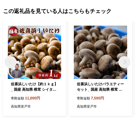
この返礼品を見ている人はこちらもチェック
佐喜浜しいたけ【約１ｋｇ】
佐喜浜しいたけバラエティー
_ 国産 高知県 椎茸 シイタケ
セット_ 国産 高知県 椎茸 シ
野菜
イタケ 規格外 訳あり
11,000円
7,500円
寄附金額
寄附金額
高知県室戸市
高知県室戸市