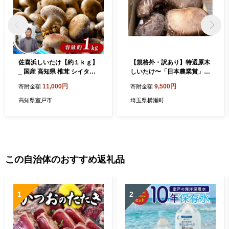
佐喜浜しいたけ【約１ｋｇ】
【規格外・訳あり】特選原木
_ 国産 高知県 椎茸 シイタケ
しいたけ〜「日本農業賞」大
野菜
賞受賞の農園〜【秩父 横瀬
11,000円
9,500円
寄附金額
寄附金額
町 しいたけ 椎茸 シイタケ 原
木しいたけ】
高知県室戸市
埼玉県横瀬町
この自治体のおすすめ返礼品
1
2