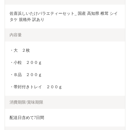
佐喜浜しいたけバラエティーセット_ 国産 高知県 椎茸 シイ
タケ 規格外 訳あり
内容量
・大　２枚
・小粒　２００ｇ
・Ｂ品　２００ｇ
・帯封付きトレイ　２００ｇ
消費期限/賞味期限
配送日含めて7日間