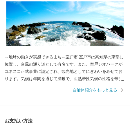
～地球の動きが実感できるまち～室戸市 室戸市は高知県の東部に
位置し、台風の通り道として有名です。また、室戸ジオパークが
ユネスコ正式事業に認定され、観光地としてにぎわいをみせてお
ります。気候は年間を通じて温暖で、亜熱帯性気候の性格を帯び
ています。年平均気温は16℃台、年間降水量は、2000mm以上と高
自治体紹介をもっと見る
温多湿な特徴をみせビワをはじめ作物の栽培には絶好です。他に
も、室戸海洋深層水の恵みを受けた金目鯛などの鮮魚や加工品、
お酒など数多くの特産品に恵まれています
お支払い方法