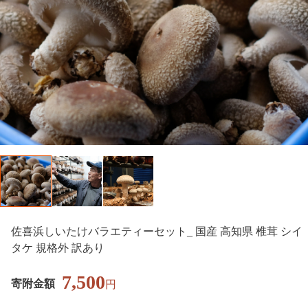
佐喜浜しいたけバラエティーセット_ 国産 高知県 椎茸 シイ
タケ 規格外 訳あり
7,500
寄附金額
円