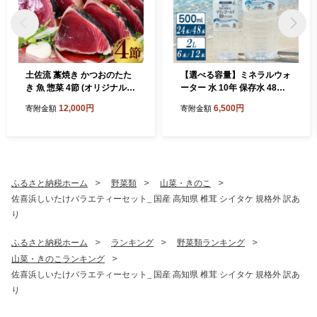
土佐流 藁焼き かつおのたた
【選べる容量】ミネラルウォ
き 魚 惣菜 4節 (オリジナルた
ーター 水 10年 保存水 48本
たきのタレ・室戸海洋深層水
～ 24本 × 500ml / 6本～12本
12,000円
6,500円
寄附金額
寄附金額
の塩付き) 詰め合わせ 魚介類
×2L 軟水 室戸海洋深層水10
海産物 かつお 鰹 鰹のたたき
0％ ペットボトル 備蓄品 災
カツオのたたき かつおたた
害 長期保存 備蓄水 災害用 防
き わら焼き 海鮮 冷凍 訳あり
災グッズ おすすめ 人気 5年
不揃い 高知県 故郷納税
7年 以上 10000円 1万円 以下
送料無料 高知県 室戸市
ふるさと納税ホーム
野菜類
山菜・きのこ
佐喜浜しいたけバラエティーセット_ 国産 高知県 椎茸 シイタケ 規格外 訳あ
り
ふるさと納税ホーム
ランキング
野菜類ランキング
山菜・きのこランキング
佐喜浜しいたけバラエティーセット_ 国産 高知県 椎茸 シイタケ 規格外 訳あ
り