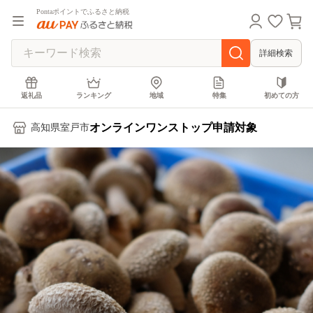
Pontaポイントでふるさと納税
詳細検索
返礼品
ランキング
地域
特集
初めての方
オンラインワンストップ申請対象
高知県室戸市