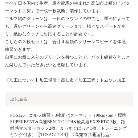
すべて日本国内で生産、坂本龍馬の生まれた高知市上町の「パタ
ーマット工房」で一枚一枚裁断、製作しています。
ゴルフ場のグリーンは、一日のラウンドの中でも、季節によって
も、遅いグリーンから高速グリーンまで、様々なスピードがあ
り、絶妙なタッチに対応することが必要です。
こちらの３枚セットは、合計４種類のグリーンスピードを体感、
練習できます。
自宅にお気に入りのグリーンを持つことで、パット練習をとこと
ん楽しんでいただきたいと念願しています。
【加工について】加工場所：高知市／加工工程：トムソン加工
返礼品名
PGS126　ゴルフ練習・3枚組パターマット（90cm×5m・標準
SUPERBENT&高速BENTTOUCH&最高速EXPERTの3枚、距
離感マスターカップ2枚、まっすぐぱっと1枚、トレーニング
リング付き）【TOSACC2019】〈高知市共通返礼品〉