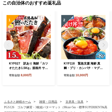
この自治体のおすすめ返礼品
1
2
KYF027 訳あり 海鮮「カツ
KYF118 緊急支援 海鮮 真
オたたき1.5Kg」規格外 サイ
鯛・ブリ・カンパチ・マグロ
ズ不揃い傷 わけあり 人気 故
の漬け丼セット4種×2P《迷
8,000円
10,000円
寄附金額
寄附金額
郷納税 ランキング 本場 高
子の真鯛を食べて応援 養殖
知 かつおのたたき 返礼品 80
生産業者応援プロジェクト》
00円 冷凍 カツオのタタキ 訳
応援 惣菜 そうざい 冷凍 保存
アリかつおのタタキ【koyof
食 小分け パック 高知 海鮮丼
r】【高知県共通返礼品】ギ
一人暮らし〈高知市共通返礼
フト 食べ物
品〉
ふるさと納税ホーム
雑貨・日用品
文房具・玩具
PGS126 ゴルフ練習・3枚組パターマット（90cm×5m・標準SUPERBENT&高