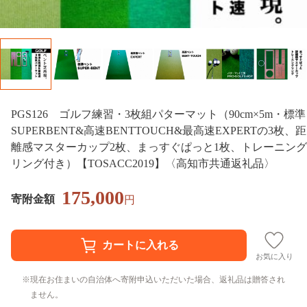
PGS126 ゴルフ練習・3枚組パターマット（90cm×5m・標準
SUPERBENT&高速BENTTOUCH&最高速EXPERTの3枚、距
離感マスターカップ2枚、まっすぐぱっと1枚、トレーニング
リング付き）【TOSACC2019】〈高知市共通返礼品〉
175,000
寄附金額
円
お気に入り
現在お住まいの自治体へ寄附申込いただいた場合、返礼品は贈答され
ません。