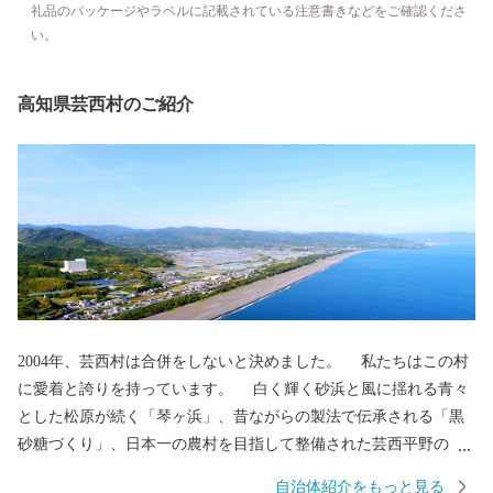
礼品のパッケージやラベルに記載されている注意書きなどをご確認くださ
い。
高知県芸西村のご紹介
2004年、芸西村は合併をしないと決めました。 私たちはこの村
に愛着と誇りを持っています。 白く輝く砂浜と風に揺れる青々
とした松原が続く「琴ヶ浜」、昔ながらの製法で伝承される「黒
砂糖づくり」、日本一の農村を目指して整備された芸西平野の
「ビニールハウス群」。 先人たちが築き、守ってきた多くを次
自治体紹介をもっと見る