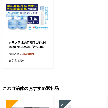
クリクラ 水の定期便 1年 (24
本) 毎月12L×2本 合計288L
ウォーターサーバー レンタ
228,000円
寄附金額
ル無料 安心サポートパック
付 温水 冷水 12ケ月連続
岩手県滝沢市
（配送可能エリア 岩手県滝
沢市・盛岡市・雫石町・八幡
平市・矢巾町・紫波町・花巻
市）
この自治体のおすすめ返礼品
1
2