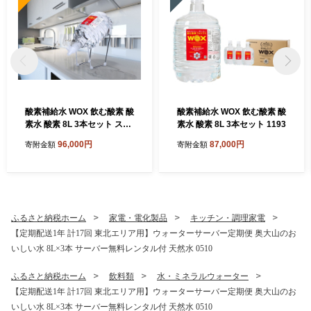
酸素補給水 WOX 飲む酸素 酸
酸素補給水 WOX 飲む酸素 酸
素水 酸素 8L 3本セット スタ
素水 酸素 8L 3本セット 1193
ンド付 1194
96,000円
87,000円
寄附金額
寄附金額
ふるさと納税ホーム
家電・電化製品
キッチン・調理家電
【定期配送1年 計17回 東北エリア用】ウォーターサーバー定期便 奥大山のお
いしい水 8L×3本 サーバー無料レンタル付 天然水 0510
ふるさと納税ホーム
飲料類
水・ミネラルウォーター
【定期配送1年 計17回 東北エリア用】ウォーターサーバー定期便 奥大山のお
いしい水 8L×3本 サーバー無料レンタル付 天然水 0510