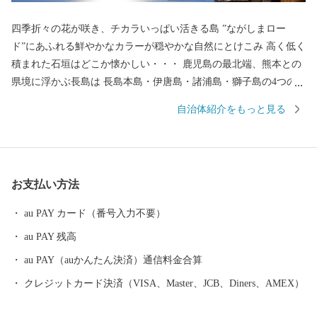
四季折々の花が咲き、チカラいっぱい活きる島 ”ながしまロー
ド”にあふれる鮮やかなカラーが穏やかな自然にとけこみ 高く低く
積まれた石垣はどこか懐かしい・・・ 鹿児島の最北端、熊本との
県境に浮かぶ長島は 長島本島・伊唐島・諸浦島・獅子島の4つの
有人島のほか、大小23の島々からなります。 心地いい方言のイン
自治体紹介をもっと見る
トネーションがとても懐かしい親しみやすさを感じる場所です。
昭和49年に九州本島と橋で繋がったのを機に、絶景の自然をより
近くで体感して頂けるようになりました。 そして、多くの恵みを
お届けできるようになりました。 海からはヒオウギ貝・わかめ・
お支払い方法
青おさ・鰤などの養殖を始め近海でとれる豊富な海産物。 大地か
らは、この島特有の赤土から穫れるじゃがいもをはじめ、不知
au PAY カード（番号入力不要）
火・甘夏などの柑橘類などまさに食材の宝庫なのです。 私たちの
au PAY 残高
町が朗らかで元気なのは、島のうんまか（おいしい）ものを食
べ、よく笑い、人と人とが繋がりあって生きているからなので
au PAY（auかんたん決済）通信料金合算
す。
クレジットカード決済（VISA、Master、JCB、Diners、AMEX）