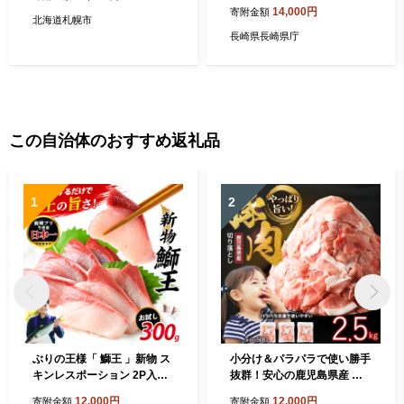
産 [42AAAC001] 鯖 さば サ
14,000円
寄附金額
バ しめ鯖 シメサバ 〆さば 国
北海道札幌市
産 冷凍 簡単 おつまみ 人気
長崎県長崎県庁
長崎 あぶり 炙り 昆布
この自治体のおすすめ返礼品
1
2
ぶりの王様「 鰤王 」新物 ス
小分け＆パラパラで使い勝手
キンレスポーション 2P入り
抜群！安心の鹿児島県産 豚
冷蔵 でお届け ぶり ブリ 鰤
肉 切り落とし (計2.5kg・50
12,000円
12,000円
寄附金額
寄附金額