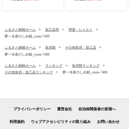
ぶりしゃぶ たたき 産地直送
0g×5P) 訳あり 小間切れ 小分
新鮮 旨味が抜群の 長島町 特
け 冷凍 ふるさと納税 豚肉 切
産品【JFA】jfa-1644
り落とし【スターゼン】star
zen-1639
ふるさと納税ホーム
加工品等
惣菜・レトルト
夢一水産のしめ鯖_yume-7400
ふるさと納税ホーム
魚貝類
その他魚貝・加工品
夢一水産のしめ鯖_yume-7400
ふるさと納税ホーム
ランキング
魚貝類ランキング
その他魚貝・加工品ランキング
夢一水産のしめ鯖_yume-7400
プライバシーポリシー
運営会社
自治体関係者の皆様へ
利用規約
ウェブアクセシビリティの取り組み
お問い合わせ