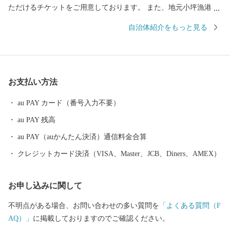
ただけるチケットをご用意しております。 また、地元小坪漁港で
水揚げされた新鮮な海産物、テレビなどでも話題のスーパーフー
自治体紹介をもっと見る
ド「あかもく」の加工品など、逗子にお越しにならなくても逗子
の魅力を十分に感じていただけるお礼の品も多数ご用意しており
ます。
お支払い方法
au PAY カード（番号入力不要）
au PAY 残高
au PAY（auかんたん決済）通信料金合算
クレジットカード決済（VISA、Master、JCB、Diners、AMEX）
お申し込みに関して
不明点がある場合、お問い合わせの多い質問を
「よくある質問（F
AQ）」
に掲載しておりますのでご確認ください。