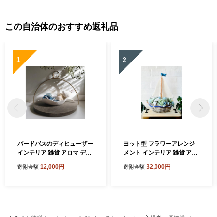
この自治体のおすすめ返礼品
1
2
バードバスのディヒューザー
ヨット型 フラワーアレンジ
インテリア 雑貨 アロマ ディ
メント インテリア 雑貨 アー
フューザー 香り ルームフレ
ティフィシャルフラワー 造
12,000円
32,000円
寄附金額
寄附金額
グランス 小鳥 置物 オブジェ
花 海 夏 マリンスタイル 木製
バードバス 木製トレー ハン
トレー ハンドメイド ギフト
ギング 吊るす 癒し リラック
贈り物 玄関 プレゼント 送料
ス 送料無料 神奈川県 逗子市
無料 神奈川県 逗子市