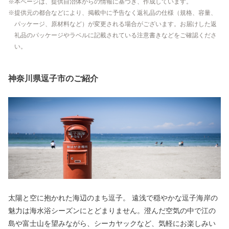
本ページは、提供自治体からの情報に基づき、作成しています。
提供元の都合などにより、掲載中に予告なく返礼品の仕様（規格、容量、
パッケージ、原材料など）が変更される場合がございます。お届けした返
礼品のパッケージやラベルに記載されている注意書きなどをご確認くださ
い。
神奈川県逗子市のご紹介
太陽と空に抱かれた海辺のまち逗子。 遠浅で穏やかな逗子海岸の
魅力は海水浴シーズンにとどまりません。澄んだ空気の中で江の
島や富士山を望みながら、シーカヤックなど、気軽にお楽しみい