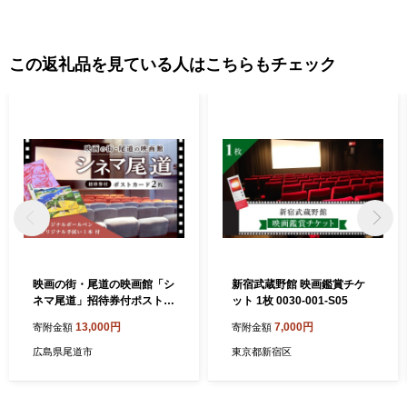
この返礼品を見ている人はこちらもチェック
映画の街・尾道の映画館「シ
新宿武蔵野館 映画鑑賞チケ
ネマ尾道」招待券付ポストカ
ット 1枚 0030-001-S05
ード２枚＋オリジナルボール
13,000円
7,000円
寄附金額
寄附金額
ペン、手拭い【映画 チケッ
ト 券 招待券 入場券 シネマ
広島県尾道市
東京都新宿区
広島県 尾道市】