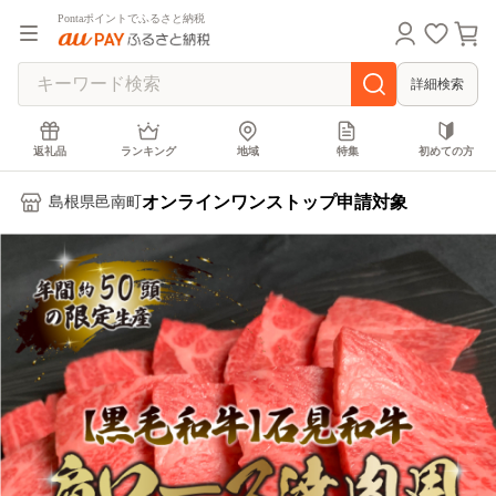
Pontaポイントでふるさと納税
詳細検索
返礼品
ランキング
地域
特集
初めての方
オンラインワンストップ申請対象
島根県邑南町