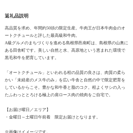
返礼品説明
高品質を求め、年間約50頭の限定生産。牛肉王が日本牛肉会のオ
ートクチュールと評した最高級和牛肉。
A級グルメのまちづくりを進める島根県邑南町は、島根県の山奥に
ある田舎町です。美しい自然と水、高原地という恵まれた環境で
黒毛和牛を肥育しています。
「オートクチュール」といわれる程の品質の良さは、肉質の柔ら
かい「未経産のメス牛のみ」を広い牛舎と自然の中で限定肥育を
しているからこそ。豊かな和牛香と脂のコク。程よくサシの入っ
たふわっととろける極上の肩ロース肉の焼肉をご自宅で。
【お届け曜日／エリア】
・金曜日～土曜日午前着 限定お届けとなります。
※画像はイメージです。