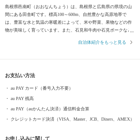
島根県邑南町（おおなんちょう）は、島根県と広島県の県境の山
間にある田舎町です。標高100～600m、自然豊かな高原地帯で
は、豊富な水と気温の寒暖差によって、米や野菜、果物などの作
物が美味しく育っています。また、石見和牛肉や石見ポークなど
のブランド肉、酪農、養鶏など畜産業も盛んな町です。 邑南町で
自治体紹介をもっと見る
はこれまで、ここでしか味わえない食や体験を「A級グルメ」と称
して、地域のブランドづくりを実践してきました。この取組は現
在、民間事業所が中心となって行われています。また、地域総が
かりで子育て環境の充実を図る「地域で子育て」と、子どもたち
お支払い方法
が自ら成長しようとする「子育ち」をサポートする「日本一の子
育て村」を目指す取組を推進しています。
au PAY カード（番号入力不要）
au PAY 残高
au PAY（auかんたん決済）通信料金合算
クレジットカード決済（VISA、Master、JCB、Diners、AMEX）
お申し込みに関して