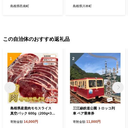
島根県邑南町
島根県川本町
この自治体のおすすめ返礼品
1
2
島根県産鹿肉モモスライス
三江線鉄道公園 トロッコ列
真空パック 600g（200g×3
車 ペア乗車券
袋）冷凍
14,000円
11,000円
寄附金額
寄附金額