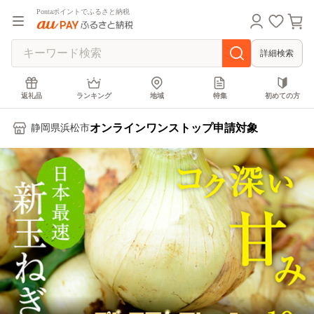
Pontaポイントでふるさと納税
詳細検索
返礼品
ランキング
地域
特集
初めての方
オンラインワンストップ申請対象
静岡県浜松市