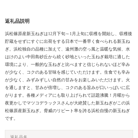
返礼品説明
浜松篠原産新玉ねぎは12月下旬～1月上旬に収穫を開始し、収穫後
貯蔵をせずにすぐに出荷をする日本で一番早く食べられる新玉ね
ぎ。浜松独自の品種に加えて、遠州灘の空っ風と温暖な気候、水
はけのよい中田島砂丘から続く砂地といった玉ねぎ栽培に適した
環境により、一般的な玉ねぎと比べますと信じられないほど辛み
が少なく、コクのある甘味を感じていただけます。生食でも辛み
が少なく、みずみずしい自然の甘みをお楽しみいただけます。火
を通しますと、甘みが倍増し、コクのある旨みが口いっぱいに広
がります。各種メディアにも取り上げられて話題沸騰！月曜から
夜更かしでマツコデラックスさんが大絶賛した新玉ねぎがこの浜
松篠原産新玉ねぎ。脅威のリピート率を誇る浜松自慢の新玉ねぎ
です。
返礼品名