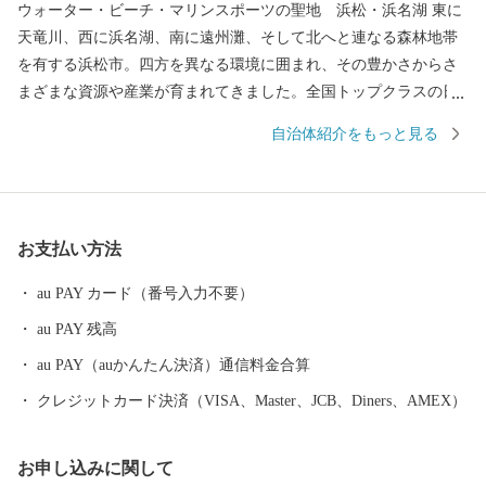
ウォーター・ビーチ・マリンスポーツの聖地 浜松・浜名湖 東に
天竜川、西に浜名湖、南に遠州灘、そして北へと連なる森林地帯
を有する浜松市。四方を異なる環境に囲まれ、その豊かさからさ
まざまな資源や産業が育まれてきました。全国トップクラスの日
照時間、温暖な気候、豊富な水源により発展した農業や水産業の
自治体紹介をもっと見る
ほか、楽器やオートバイ、繊維、食品など、ものづくりの街は生
んだ資源や製品には、日本のみならず世界でも認められる逸品が
数多く存在します。 また、浜名湖ではクルージングやフィッシン
グはもちろん、ウェイクボードや ウインドサーフィンなどさまざ
お支払い方法
まなウォーター・ビーチ・マリンスポーツを楽しむことができ、
自然と一体化する感動も味わうことができます。
au PAY カード（番号入力不要）
au PAY 残高
au PAY（auかんたん決済）通信料金合算
クレジットカード決済（VISA、Master、JCB、Diners、AMEX）
お申し込みに関して