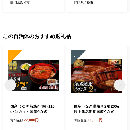
ぎ タマネギ 玉ねぎ 新玉ねぎ
国産 浜松市 静岡 【配送不
静岡県浜松市
静岡県浜松市
10kg
可：離島】
この自治体のおすすめ返礼品
1
2
国産 うなぎ 蒲焼き 4枚 (110
国産 うなぎ 蒲焼き 2尾 200g
g×4) カット 国産うなぎ
以上 浜名湖産 国産うなぎ
22,000円
11,000円
寄附金額
寄附金額