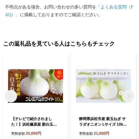
不明点がある場合、お問い合わせの多い質問を
「よくある質問（F
AQ）」
に掲載しておりますのでご確認ください。
この返礼品を見ている人はこちらもチェック
【テレビで紹介されまし
静岡県浜松市産 新玉ねぎ サ
た！】浜松篠原産 新白玉ね
ラダオニオン Lサイズ 10kg
ぎ プレミアムホワイト 10キ
約50個 野菜 新玉ねぎ たまね
25,000円
21,000円
寄附金額
寄附金額
ロ【無選別品】 野菜 たまね
ぎ タマネギ サラダ オニオン