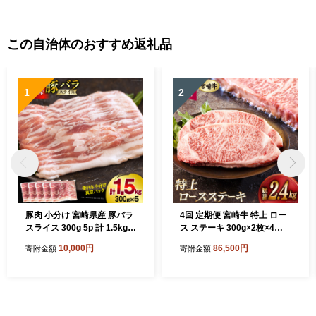
この自治体のおすすめ返礼品
1
2
豚肉 小分け 宮崎県産 豚バラ
4回 定期便 宮崎牛 特上 ロー
スライス 300g 5p 計 1.5kg
ス ステーキ 300g×2枚×4回
[甲斐精肉店 宮崎県 美郷町 3
合計2.4kg 真空包装 [アグリ
10,000円
86,500円
寄附金額
寄附金額
1as0113] 肉 精肉 国産 国産
産業匠泰 宮崎県 美郷町 31be
豚肉 お肉 おにく 豚 ぶた バ
0055] 小分け A4等級以上 牛
ラ ばら ぶたにく ブタニク 個
肉 黒毛和牛 焼肉 BBQ バー
包装 冷凍 真空パック
ベキュー キャンプ サシ 霜降
り 贅沢 とろける 柔らかい や