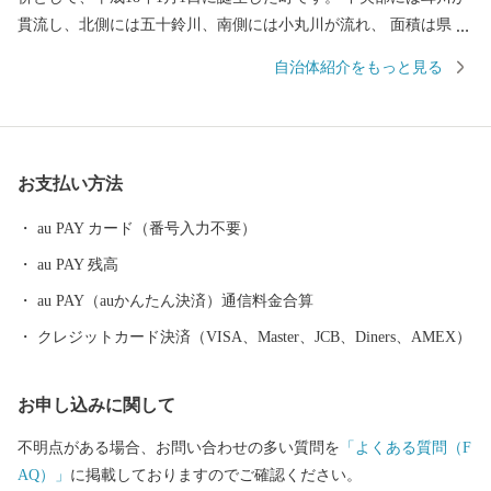
貫流し、北側には五十鈴川、南側には小丸川が流れ、 面積は県土
の約6％の、44,884haであり、その約92％が山林という自然豊かな
自治体紹介をもっと見る
環境に恵まれています。 美郷町には数多くの観光地及びお祭り、
イベントがあり、1年を通してお子様から大人まで楽しめます。そ
して、自然豊かな環境が育んだ特産品は県内外で高い評価を受け
ています。 「感動のふるさと 美郷町」へぜひお越しください。
お支払い方法
au PAY カード（番号入力不要）
au PAY 残高
au PAY（auかんたん決済）通信料金合算
クレジットカード決済（VISA、Master、JCB、Diners、AMEX）
お申し込みに関して
不明点がある場合、お問い合わせの多い質問を
「よくある質問（F
AQ）」
に掲載しておりますのでご確認ください。