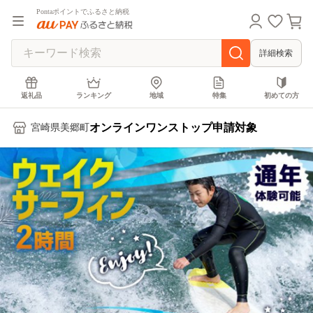
Pontaポイントでふるさと納税
詳細検索
返礼品
ランキング
地域
特集
初めての方
オンラインワンストップ申請対象
宮崎県美郷町