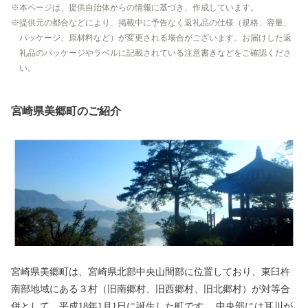
本ページは、提供自治体からの情報に基づき、作成しています。
提供元の都合などにより、掲載中に予告なく返礼品の仕様（規格、容量、
パッケージ、原材料など）が変更される場合がございます。お届けした返
礼品のパッケージやラベルに記載されている注意書きなどをご確認くださ
い。
宮崎県美郷町のご紹介
宮崎県美郷町は、宮崎県北部中央山間部に位置しており、東臼杵
南部地域にある３村（旧南郷村、旧西郷村、旧北郷村）が対等合
併として、平成18年1月1日に誕生した町です。 中央部には耳川が