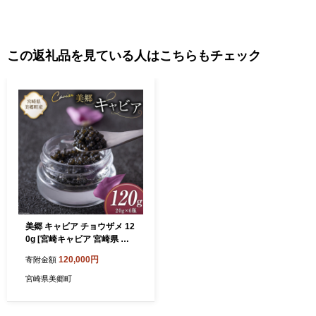
この返礼品を見ている人はこちらもチェック
美郷 キャビア チョウザメ 12
0g [宮崎キャビア 宮崎県 美
郷町 31az0018] きんかん キ
120,000円
寄附金額
ンカン 金柑 フレーバー 冷凍
宮崎県産
宮崎県美郷町