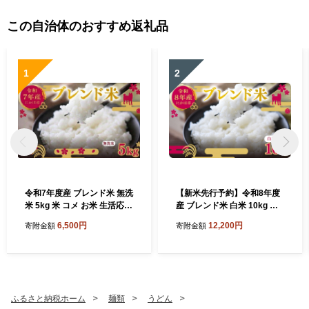
この自治体のおすすめ返礼品
1
2
令和7年度産 ブレンド米 無洗
【新米先行予約】令和8年度
米 5kg 米 コメ お米 生活応援
産 ブレンド米 白米 10kg 精
米 おこめ ご飯 ごはん 秋田県
米 米 コメ お米 生活応援米
6,500円
12,200円
寄附金額
寄附金額
産 秋田 にかほ
おこめ ご飯 ごはん 秋田県産
秋田 にかほ
ふるさと納税ホーム
麺類
うどん