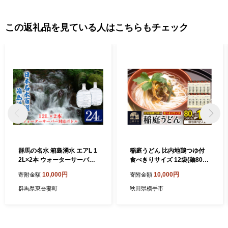
この返礼品を見ている人はこちらもチェック
群馬の名水 箱島湧水 エアL 1
稲庭うどん 比内地鶏つゆ付
2L×2本 ウォーターサーバー
食べきりサイズ 12袋(麺80g
対応ボトル 飲料 ドリンク 飲
つゆ35g) [稲庭うどん うどん
10,000円
10,000円
寄附金額
寄附金額
料類 水 ミネラルウォーター
饂飩]
名水 天然水
群馬県東吾妻町
秋田県横手市