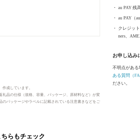
かけて建築さ
au PAY 残
います。主要
を利用したト
au PAY
風情を醸して
クレジットカ
然百選「黒髪
ners、AM
ど、六つの自
日本の原風景
お申し込み
側一帯は「棚
ありながら、
不明点がある
や 「ありた
ある質問（FA
もあります。
ださい。
、作成しています。
返礼品の仕様（規格、容量、パッケージ、原材料など）が変
品のパッケージやラベルに記載されている注意書きなどをご
こちらもチェック