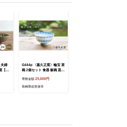
 夫婦
G444p 〈嘉久正窯〉輪宝 茶
碗 2個セット 食器 飯碗 皿
10]
手描き 染付
25,000円
寄附金額
長崎県佐世保市