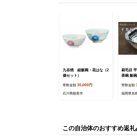
九谷焼 組飯碗・花はな（2
刷毛目 平 
個セット）
茶碗 飯碗_
1]
30,000円
寄附金額
寄附金額
石川県能美市
福岡県糸
この自治体のおすすめ返礼