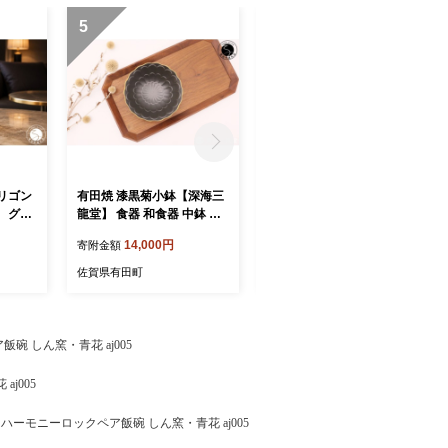
5
6
リゴン
有田焼 漆黒菊小鉢【深海三
有田焼 白銀彩菊小鉢 2個セ
 グラ
龍堂】 食器 和食器 中鉢 和
ット【深海三龍堂】 食器 和
アグラス
食 煮物鉢 取鉢 深鉢 菊紋 菊
食器 中鉢 和食 煮物鉢 取鉢
14,000円
35,000円
寄附金額
寄附金額
ップ お
花 黒い器 うつわ おもてな
深鉢 菊紋 菊花 うつわ おも
ay103
し おしゃれ 和モダン ay104
てなし 和モダン 陽刻 ay105
佐賀県有田町
佐賀県有田町
 しん窯・青花 aj005
j005
ハーモニーロックペア飯碗 しん窯・青花 aj005