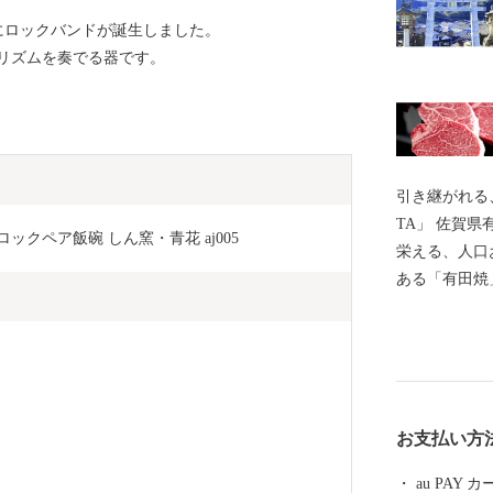
にロックバンドが誕生しました。
リズムを奏でる器です。
引き継がれる
TA」 佐賀県有田町は、古くから”やきものの町”として
ックペア飯碗 しん窯・青花 aj005
栄える、人口
ある「有田焼
始められた日
00年を迎え
「有田陶器市
間中に国内外
る国内最大級
お支払い方
だ有田内山地
群保存地区」
au PAY