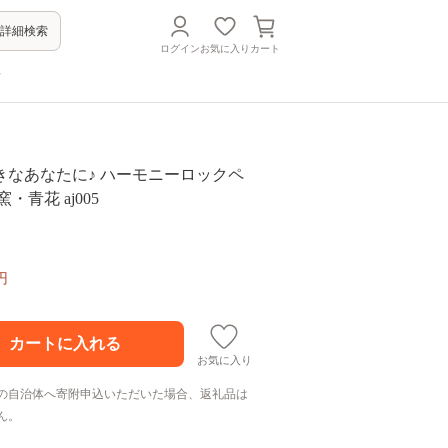
詳細検索
ログイン
お気に入り
カート
方
きなあなたに♪ ハーモニーロックペ
・青花 aj005
円
お気に入り
の自治体へ寄附申込いただいた場合、返礼品は
ん。