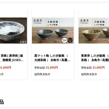
茶碗 [ 唐津焼 ] 飯
黒マット釉 しのぎ飯碗 （
黄唐津 しのぎ飯碗 （
 雅樂窯 [ASE00
夫婦茶碗 ） 糸島市 / 高麗窯
茶碗 ） 糸島市 / 高麗窯【い
【いとしまごころ】 [AOZ0
としまごころ】 [AOZ0
31,000円
31,000円
31,000円
寄附金額
寄附金額
09] お茶碗 食器
食器 お茶碗
島市
福岡県糸島市
福岡県糸島市
品