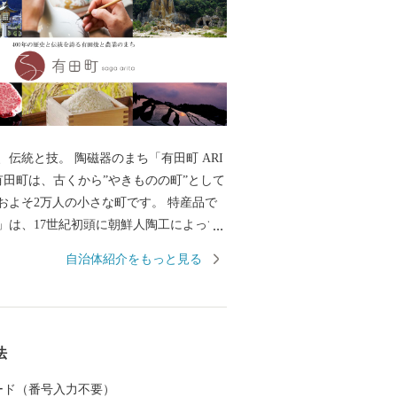
、伝統と技。 陶磁器のまち「有田町 ARI
およそ2万人の小さな町です。 特産品で
」は、17世紀初頭に朝鮮人陶工によって
本最初の磁器で、2016年には有田焼創業4
自治体紹介をもっと見る
ました。 ゴールデンウイークに開催される
」は、100年以上の歴史があり7日間の期
から100万人以上のやきものファンが訪れ
の陶器市として有名です。 有田焼を育ん
法
区の町並みは、国の「重要伝統的建造物
に選定されており、江戸後期から昭和に
 カード（番号入力不要）