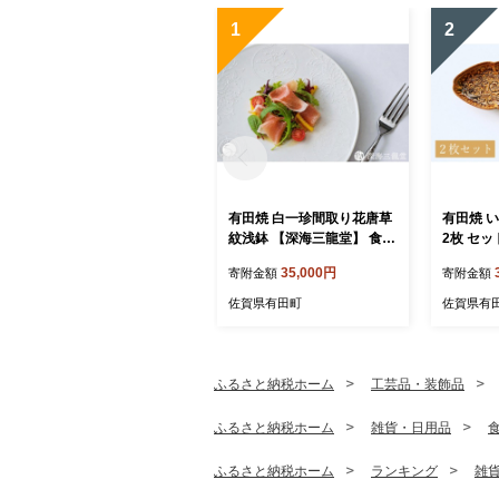
1
2
有田焼 白一珍間取り花唐草
有田焼 
紋浅鉢 【深海三龍堂】 食器
2枚 セ
中鉢 白磁 白い器 白い食器
食器 和食
35,000円
寄附金額
寄附金額
器 陶磁器 シンプル おしゃ
風 菓子皿
れ いっちん 職人技 ay100
和食器 て
佐賀県有田町
佐賀県有
ふるさと納税ホーム
工芸品・装飾品
ふるさと納税ホーム
雑貨・日用品
ふるさと納税ホーム
ランキング
雑