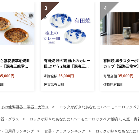
3
4
いらほ花唐草彫焼皿
有田焼 匠の蔵 極上のカレー
有田焼 黒ラスターポ
ット【深海三龍堂】
皿 ぶどう 2枚組【深海三龍
カップ【深海三龍堂】
 懐石 会席 向付 和
堂】 佐賀県ユニバーサルデ
ス ロックグラス ビ
35,000円
35,000円
35,000円
寄附金額
寄附金額
 銘々皿 中皿 楕円
ザイン大賞 ユニバーサルデ
焼酎グラス フリーカ
んぷら皿 ay101
ザイン カレー皿 楕円皿 食
しゃれ モダン ギフト 
田町
佐賀県有田町
佐賀県有田町
器 うつわ 染付 手描き ギフ
ト ay102
その他陶磁器・漆器・ガラス
ロックが好きなあなたに♪ ハーモニーロックペア飯碗
食器・グラス
ロックが好きなあなたに♪ ハーモニーロックペア飯碗 しん窯・青花 a
貨・日用品ランキング
食器・グラスランキング
ロックが好きなあなたに♪ 