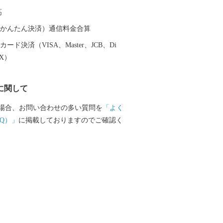
れた窯元、商家、洋館などが立ち並んで
高
道路から一歩裏に入ると、登り窯の廃材
ンバイ塀が多く見られ、裏通りに独特の
（auかんたん決済）通信料金合算
います。 一方で、有田町内には日本の自
ード決済（VISA、Master、JCB、Di
山」や日本の名水百選「竜門の清水」な
EX）
然百選に選定される場所があり、今なお
を感じることができます。また、町の西
に関して
田」という特徴的な景観を持つ稲作地で
美しい緑と名水で飼育される「佐賀牛」
場合、お問い合わせの多い質問を
「よく
どり」などを生産する県下有数の畜産地で
Q）」
に掲載しておりますのでご確認く