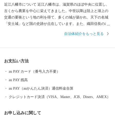
近江八幡市について 近江八幡市は、滋賀県のほぼ中央に位置し、
古くから農業を中心に栄えてきました。中世以降は陸上と湖上の
交通の要衝という地の利を得て、多くの城が築かれ、天下の名城
「安土城」など国の史跡が点在しています。また、織田信長の改
革精神により開かれた楽市楽座は、豊臣秀次の自由商業都市の思
自治体紹介をもっと見る
想に引き継がれ、さらに近江商人の基礎を築きました。このよう
な歴史的背景から各時代を代表する歴史的遺産が点在し、風情が
香る景観は今日も各所で受け継がれています。
お支払い方法
au PAY カード（番号入力不要）
au PAY 残高
au PAY（auかんたん決済）通信料金合算
クレジットカード決済（VISA、Master、JCB、Diners、AMEX）
お申し込みに関して