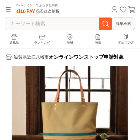
Pontaポイントでふるさと納税
詳細検索
返礼品
ランキング
地域
特集
初めての方
オンラインワンストップ申請対象
滋賀県近江八幡市