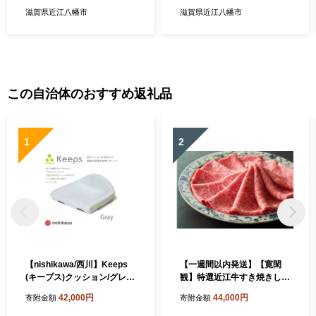
滋賀県近江八幡市
滋賀県近江八幡市
この自治体のおすすめ返礼品
1
2
【nishikawa/西川】Keeps
【一週間以内発送】【寛閑
(キープス)クッション/グレー
観】特選近江牛すき焼きしゃ
【P328W】
ぶしゃぶ用500g(赤身300g・
42,000円
44,000円
寄附金額
寄附金額
霜降り200g)【冷蔵】【FR3
2W】