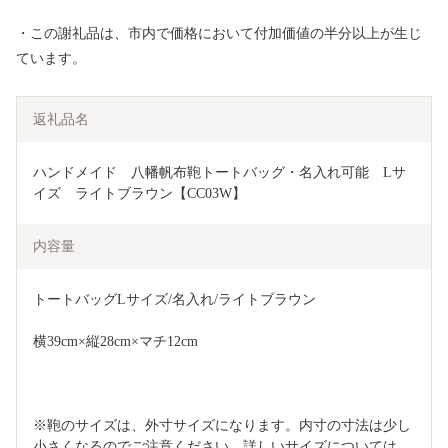
・この謝礼品は、市内で価格において付加価値の半分以上が生じ
ています。
返礼品名
ハンドメイド　八幡帆布鞄トートバッグ・名入れ可能　Lサ
イズ　ライトブラウン【CC03W】
内容量
トートバッグLサイズ/名入れ/ライトブラウン
横39cm×縦28cm×マチ12cm
※鞄のサイズは、外寸サイズになります。内寸の寸法は少し
小さくなるのでご注意ください。詳しいサイズについては、