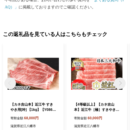
AQ）」
に掲載しておりますのでご確認ください。
この返礼品を見ている人はこちらもチェック
【カネ吉山本】近江牛 すき
【4等級以上】【カネ吉山
やき用[吟] 【1kg】【Y086
本】近江牛［極］すきやき用
W】（国産牛 和牛 ブラン
サーロイン【500ｇ】【Y07
68,000円
60,000円
寄附金額
寄附金額
ド牛 ブランド和牛 黒毛和
6W】（国産牛 和牛 ブラ
牛 牛肉 肉 高級 人気
ンド牛 ブランド和牛 黒毛
滋賀県近江八幡市
滋賀県近江八幡市