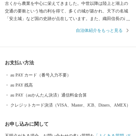
古くから農業を中心に栄えてきました。中世以降は陸上と湖上の
交通の要衝という地の利を得て、多くの城が築かれ、天下の名城
「安土城」など国の史跡が点在しています。また、織田信長の改
革精神により開かれた楽市楽座は、豊臣秀次の自由商業都市の思
自治体紹介をもっと見る
想に引き継がれ、さらに近江商人の基礎を築きました。このよう
な歴史的背景から各時代を代表する歴史的遺産が点在し、風情が
香る景観は今日も各所で受け継がれています。
お支払い方法
au PAY カード（番号入力不要）
au PAY 残高
au PAY（auかんたん決済）通信料金合算
クレジットカード決済（VISA、Master、JCB、Diners、AMEX）
お申し込みに関して
不明点がある場合、お問い合わせの多い質問を
「よくある質問（F