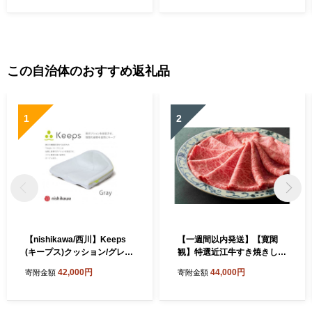
おすすめ 神戸牛 松阪牛
和牛 牛肉 肉 高級 人
に並ぶ 日本三大和牛 近江
気 おすすめ 神戸牛 松阪
牛）
牛 に並ぶ 日本三大和牛 近江
牛）
この自治体のおすすめ返礼品
1
2
【nishikawa/西川】Keeps
【一週間以内発送】【寛閑
(キープス)クッション/グレー
観】特選近江牛すき焼きしゃ
【P328W】
ぶしゃぶ用500g(赤身300g・
42,000円
44,000円
寄附金額
寄附金額
霜降り200g)【冷蔵】【FR3
2W】