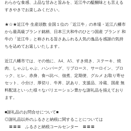
わらかな食感、上品な甘みと旨みを、近江牛の醍醐味とも言える
すきやきでお楽しみください。
★☆★近江牛 生産頭数 全国１位の「近江牛」の本場・近江八幡市
から最高級ブランド銘柄、日本三大和牛のひとつ国産 ブランド 和
牛の「近江牛」と称される旨さあふれる人気の逸品を感謝の気持
ちを込めてお返しいたします。
近江八幡市では、その他に、A4、A5、すき焼き、ステーキ、焼
肉、しゃぶしゃぶ、ハンバーグ、リブロース、サーロイン、ブロ
ック、ヒレ、赤身、食べ比べ、佃煮、定期便、グルメ お取り寄せ
セット、小分け、厚切り、牛丼、訳あり、支援品、冷蔵、国産 無
料配送といった様々なバリエーション豊かな謝礼品を揃えており
ます。
■謝礼品のお問合せについて■
◎謝礼品以外のふるさと納税に関することについては
〓〓〓 ふるさと納税コールセンター 〓〓〓