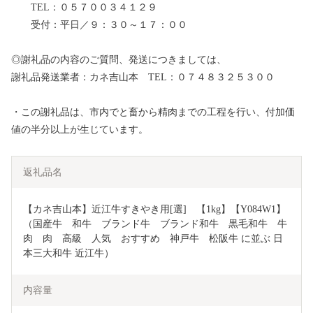
TEL：０５７００３４１２９
受付：平日／９：３０～１７：００
◎謝礼品の内容のご質問、発送につきましては、
謝礼品発送業者：カネ吉山本 TEL：０７４８３２５３００
・この謝礼品は、市内でと畜から精肉までの工程を行い、付加価
値の半分以上が生じています。
返礼品名
【カネ吉山本】近江牛すきやき用[選]　【1kg】【Y084W1】
（国産牛　和牛　ブランド牛　ブランド和牛　黒毛和牛　牛
肉　肉　高級　人気　おすすめ　神戸牛　松阪牛 に並ぶ 日
本三大和牛 近江牛）
内容量