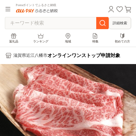
Pontaポイントでふるさと納税
詳細検索
返礼品
ランキング
地域
特集
初めての方
オンラインワンストップ申請対象
滋賀県近江八幡市