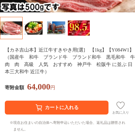
【カネ吉山本】近江牛すきやき用[選] 【1kg】【Y084W1】
（国産牛 和牛 ブランド牛 ブランド和牛 黒毛和牛 牛
肉 肉 高級 人気 おすすめ 神戸牛 松阪牛 に並ぶ 日
本三大和牛 近江牛）
64,000
寄附金額
円
お気に入り
現在お住まいの自治体へ寄附申込いただいた場合、返礼品は贈答され
ません。