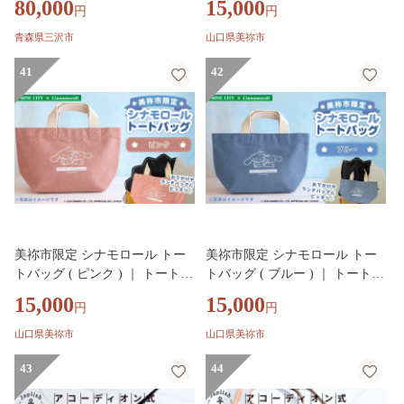
80,000
15,000
円
円
ラブ カバン 鞄 持ち運び キルテ
ロール コラボ キャラクター グ
ィング スポーツ 自衛隊 飛行機
ッズ 鞄 カバン エコバック サン
青森県三沢市
山口県美祢市
三沢 基地 【株式会社ひらの洋
リオ オリジナル プレゼント 限
服店】【ms29-04】
41
定 美祢限定 桜 さくら かわいい
42
美祢市 山口県 美祢
美祢市限定 シナモロール トー
美祢市限定 シナモロール トー
トバッグ ( ピンク ) ｜ トートバ
トバッグ ( ブルー ) ｜ トートバ
ッグ トート バッグ 赤 シナモロ
ッグ トート バッグ ブルー 青
15,000
15,000
円
円
ール コラボ キャラクター グッ
水色 シナモロール コラボ キャ
ズ 鞄 カバン エコバック サンリ
ラクター グッズ 鞄 カバン エコ
山口県美祢市
山口県美祢市
オ オリジナル プレゼント 限定
バック サンリオ オリジナル プ
美祢限定 桜 さくら かわいい 美
43
レゼント 限定 美祢限定 桜 さく
44
祢市 山口県 美祢
ら かわいい 美祢市 山口県 美祢