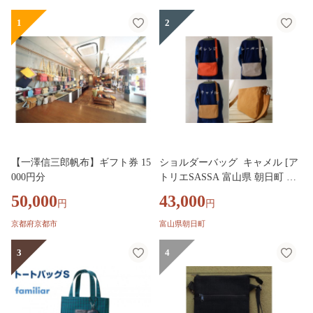
1
2
【一澤信三郎帆布】ギフト券 15
ショルダーバッグ キャメル [ア
000円分
トリエSASSA 富山県 朝日町 34
310159] ショルダー バッグ 鞄
50,000
43,000
円
円
かばん カバン 帆布 革 おしゃれ
手作り シンプル レザー
京都府京都市
富山県朝日町
3
4