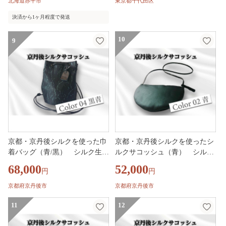
北海道赤平市
東京都千代田区
バッグ 国産 日本製 抗ウイルス
決済から1ヶ月程度で発送
仕様
10
9
京都・京丹後シルクを使った巾
京都・京丹後シルクを使ったシ
着バッグ（青/黒） シルク生地
ルクサコッシュ（青） シルク
牛革 馬革 ナイロン 伝統産業 職
生地 牛革 馬革 ナイロン 伝統産
68,000
52,000
円
円
人技 しるく 豊岡 鞄 かばん 新
業 職人技 しるく 豊岡 鞄 かば
生活 送料無料
ん 新生活 送料無料
京都府京丹後市
京都府京丹後市
11
12