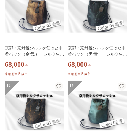
京都・京丹後シルクを使った巾
京都・京丹後シルクを使った巾
着バッグ（金/黒） シルク生地
着バッグ（黒/青） シルク生地
牛革 馬革 ナイロン 伝統産業 職
牛革 馬革 ナイロン 伝統産業 職
68,000
68,000
円
円
人技 しるく 豊岡 鞄 かばん 新
人技 しるく 豊岡 鞄 かばん 新
生活 送料無料
生活 送料無料
京都府京丹後市
京都府京丹後市
13
14