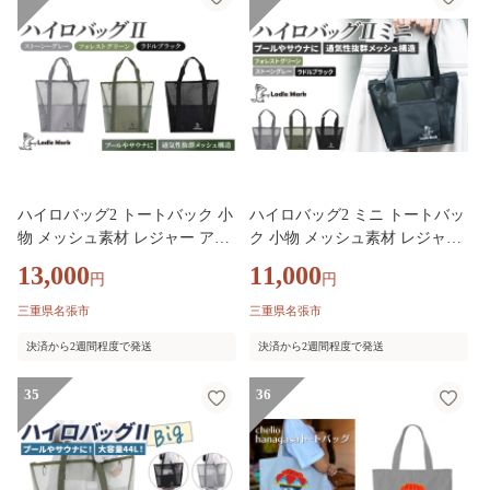
製 奈良県 宇陀市 ふるさと納税
ハイロバッグ2 トートバック 小
ハイロバッグ2 ミニ トートバッ
物 メッシュ素材 レジャー アウ
ク 小物 メッシュ素材 レジャー
トドア サウナ プール ジム ジム
アウトドア サウナ プール ジム
13,000
11,000
円
円
用品
ジム用品
三重県名張市
三重県名張市
決済から2週間程度で発送
決済から2週間程度で発送
35
36