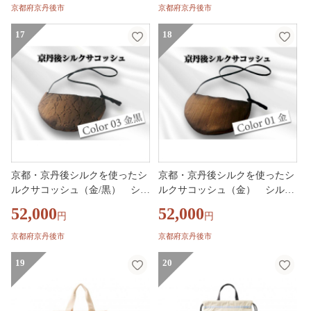
活 送料無料
ばん 新生活 送料無料
京都府京丹後市
京都府京丹後市
17
18
京都・京丹後シルクを使ったシ
京都・京丹後シルクを使ったシ
ルクサコッシュ（金/黒） シル
ルクサコッシュ（金） シルク
ク生地 牛革 馬革 ナイロン 伝統
生地 牛革 馬革 ナイロン 伝統産
52,000
52,000
円
円
産業 職人技 しるく 豊岡 鞄 か
業 職人技 しるく 豊岡 鞄 かば
ばん 新生活 送料無料
ん 新生活 送料無料
京都府京丹後市
京都府京丹後市
19
20