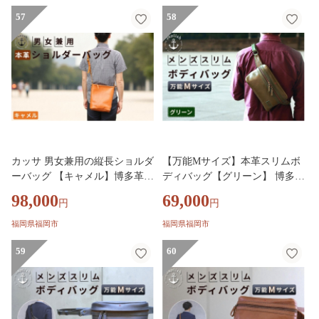
57
58
カッサ 男女兼用の縦長ショルダ
【万能Mサイズ】本革スリムボ
ーバッグ 【キャメル】博多革工
ディバッグ【グリーン】 博多革
房 Japlish ジャプリッシュ
工房 Japlish ジャプリッシュ
98,000
69,000
円
円
福岡県福岡市
福岡県福岡市
59
60