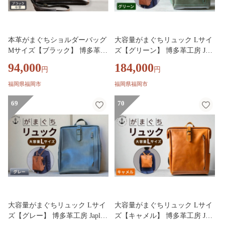
本革がまぐちショルダーバッグ
大容量がまぐちリュック Lサイ
Mサイズ【ブラック】 博多革工
ズ【グリーン】 博多革工房 Japl
房 Japlish ジャプリッシュ
ish ジャプリッシュ
94,000
184,000
円
円
福岡県福岡市
福岡県福岡市
69
70
大容量がまぐちリュック Lサイ
大容量がまぐちリュック Lサイ
ズ【グレー】 博多革工房 Japlish
ズ【キャメル】 博多革工房 Japl