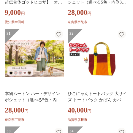
超伝合体ゴッドヒコザ】 | オリ
シェット（選べる5色・内側3種
ジナル ファッション カバン 鞄
類） ／西勝毛皮 ムートンバッ
9,000
28,000
円
円
特撮 ヒーロー
グ ショルダーバッグ レディー
ス 肉球 猫 犬 アニマル かわい
愛知県幸田町
奈良県宇陀市
い ミニバッグ スマホポシェッ
31
ト おしゃれ 軽量 お出かけ 旅行
32
選べるカラー 日本製 奈良県 宇
陀市 ふるさと納税
本物ムートン ハートデザイン
ひこにゃんトートバッグ 大サイ
ポシェット（選べる5色・内側3
ズ トートバック かばん カバン
種類） ／西勝毛皮 ムートンバ
トート バッグ バック キャラク
28,000
40,000
円
円
ッグ ショルダーバッグ レディ
ター ひこにゃん 滋賀 彦根
ース かわいい ミニバッグ スマ
奈良県宇陀市
滋賀県彦根市
ホポシェット おしゃれ 軽量 お
出かけ 旅行 選べるカラー 日本
33
34