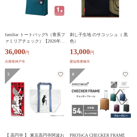
familiar トートバッグS（青系フ
刺し子生地 のサコッシュ（ 黒
ァミリアチェック）【2026年10
色）
月下旬～11月下旬頃目安にお届
36,000
13,000
円
円
け予定】●
兵庫県神戸市
愛知県豊橋市
5
6
【 高円寺 】 東京高円寺阿波お
PROTeCA CHECKER FRAME