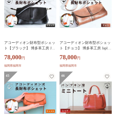
アコーディオン財布型ポシェッ
アコーディオン財布型ポシェッ
ト【ブラック】 博多革工房 Japl
ト【チョコ】 博多革工房 Japlish
ishジャプリッシュ
ジャプリッシュ
78,000
78,000
円
円
福岡県福岡市
福岡県福岡市
45
46