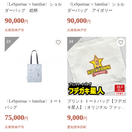
〈LeSportsac × familiar〉ショル
〈LeSportsac × familiar〉ショル
ダーバッグ 総柄
ダーバッグ アイボリー
90,000
90,000
円
円
兵庫県神戸市
兵庫県神戸市
23
24
〈LeSportsac × familiar〉トート
プリント トートバッグ【フデガ
バッグ
キ星人】 | オリジナル ファッシ
ョン カバン 鞄 筆柿
75,000
9,000
円
円
兵庫県神戸市
愛知県幸田町