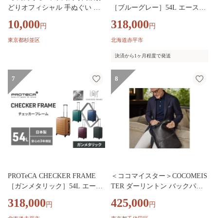
どりオフィシャル 手ぬぐい （
［ブルーグレー］54L エースラ
赤 ）・ 東京高円寺阿波おどり
ゲージ スーツケース ［NO.0014
10,000
318,000
円
円
オフィシャル ショッパーバッグ
2（03）］ プロテカ チェッカー
セット 【2026年版】 描き下ろ
フレーム 旅 キャリー かばん バ
東京都杉並区
北海道赤平市
し 書き下ろし 限定デザイン ア
ッグ 国産 日本製 抗ウイルス仕
決済から1ヶ月程度で発送
ートワーク オリジナルグッズ
様
7
8
PROTeCA CHECKER FRAME
＜ココマイスター＞COCOMEIS
［ガンメタリック］54L エース
TER ダーリントン バックパッ
ラゲージ スーツケース ［NO.00
クスリム (ブラックLIMO.D)【1
318,000
425,000
円
円
142（02）］ プロテカ チェッカ
765245】
ーフレーム 旅 キャリー かばん