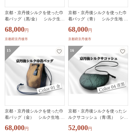
京都・京丹後シルクを使った巾
京都・京丹後シルクを使った巾
着バッグ（黒/金） シルク生地
着バッグ（青） シルク生地 牛
牛革 馬革 ナイロン 伝統産業 職
革 馬革 ナイロン 伝統産業 職人
68,000
68,000
円
円
人技 しるく 豊岡 鞄 かばん 新
技 しるく 豊岡 鞄 かばん 新生
生活 送料無料
活 送料無料
京都府京丹後市
京都府京丹後市
15
16
京都・京丹後シルクを使った巾
京都・京丹後シルクを使ったシ
着バッグ（金） シルク生地 牛
ルクサコッシュ（青/黒） シル
革 馬革 ナイロン 伝統産業 職人
ク生地 牛革 馬革 ナイロン 伝統
68,000
52,000
円
円
技 しるく 豊岡 鞄 かばん 新生
産業 職人技 しるく 豊岡 鞄 か