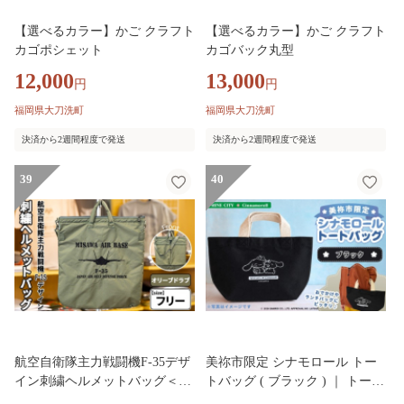
【選べるカラー】かご クラフト
【選べるカラー】かご クラフト
カゴポシェット
カゴバック丸型
12,000
13,000
円
円
福岡県大刀洗町
福岡県大刀洗町
決済から2週間程度で発送
決済から2週間程度で発送
39
40
航空自衛隊主力戦闘機F-35デザ
美祢市限定 シナモロール トー
イン刺繍ヘルメットバッグ＜オ
トバッグ ( ブラック ) ｜ トート
リーブドラブ＞ OD オリーブド
バッグ トート バッグ 黒 シナモ