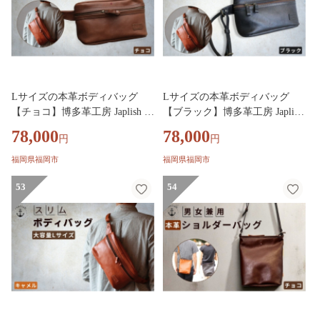
Lサイズの本革ボディバッグ
Lサイズの本革ボディバッグ
【チョコ】博多革工房 Japlish ジ
【ブラック】博多革工房 Japlish
ャプリッシュ
ジャプリッシュ
78,000
78,000
円
円
福岡県福岡市
福岡県福岡市
53
54