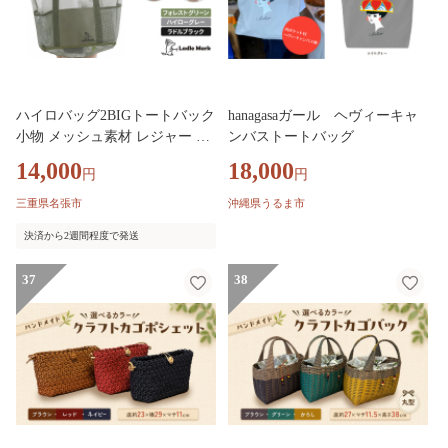
ハイロバッグ2BIGトートバック
hanagasaガール ヘヴィーキャ
小物 メッシュ素材 レジャー ア
ンバストートバッグ
ウトドア サウナ プール ジム ジ
14,000
18,000
円
円
ム用品
三重県名張市
沖縄県うるま市
決済から2週間程度で発送
37
38