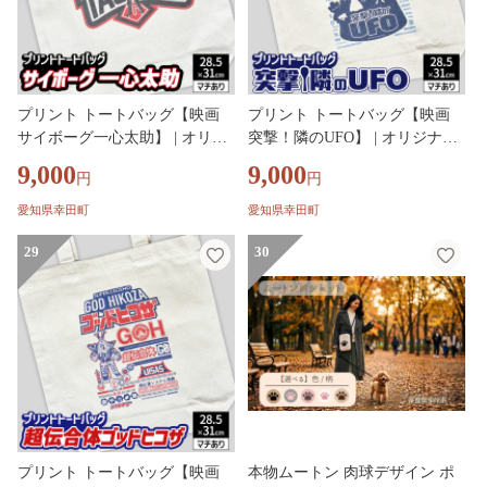
プリント トートバッグ【映画
プリント トートバッグ【映画
サイボーグ一心太助】 | オリジ
突撃！隣のUFO】 | オリジナル
ナル ファッション カバン 鞄 特
ファッション カバン 鞄 特撮
9,000
9,000
円
円
撮 ヒーロー
愛知県幸田町
愛知県幸田町
29
30
プリント トートバッグ【映画
本物ムートン 肉球デザイン ポ