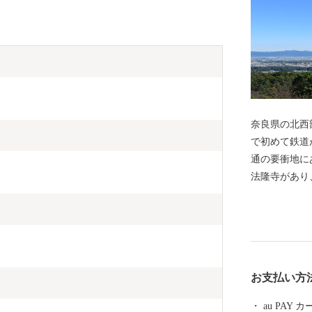
奈良県の北西
で初めて鉄道
通の要衝地に
法隆寺があり
ど、聖徳太子
す。 大阪、
場所ですので
お支払い方
au PAY