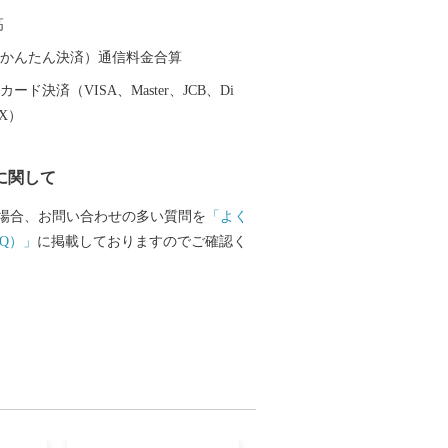
高
（auかんたん決済）通信料金合算
ード決済（VISA、Master、JCB、Di
EX）
に関して
場合、お問い合わせの多い質問を
「よく
Q）」
に掲載しておりますのでご確認く