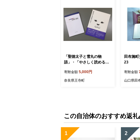
「聖徳太子と雪丸の物
田布施町史
語」・「やさしく読める王
23
寺町の歴史」 本
5,000円
寄附金額
寄附金額
奈良県王寺町
山口県田
この自治体のおすすめ返礼
1
2