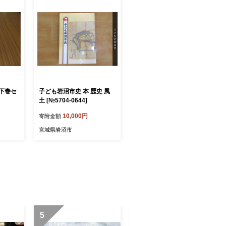
上下巻セ
子ども岩沼市史 本 歴史 風
土 [№5704-0644]
10,000円
寄附金額
宮城県岩沼市
5
6