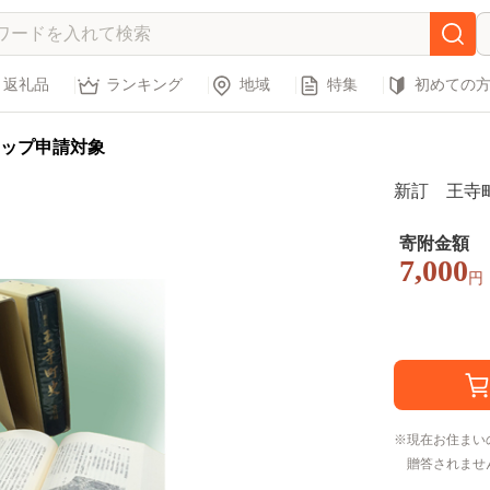
返礼品
ランキング
地域
特集
初めての
ップ申請対象
新訂 王寺町
寄附金額
7,000
円
現在お住まい
贈答されませ