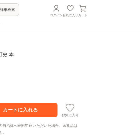
詳細検索
ログイン
お気に入り
カート
方
史 本
お気に入り
の自治体へ寄附申込いただいた場合、返礼品は
ん。