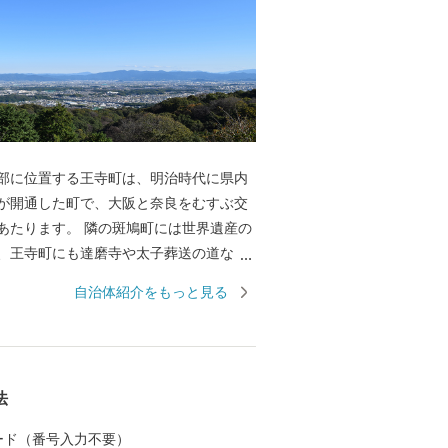
部に位置する王寺町は、明治時代に県内
が開通した町で、大阪と奈良をむすぶ交
あたります。 隣の斑鳩町には世界遺産の
、王寺町にも達磨寺や太子葬送の道な
ゆかりの歴史がたくさん伝わっていま
自治体紹介をもっと見る
天王寺、奈良、法隆寺からも近く、便利な
、お気軽に観光をお楽しみください。
法
 カード（番号入力不要）