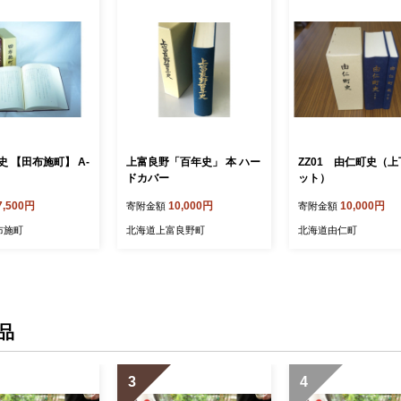
 【田布施町】 A-
上富良野「百年史」 本 ハー
ZZ01 由仁町史（
ドカバー
ット）
7,500円
10,000円
10,000円
寄附金額
寄附金額
布施町
北海道上富良野町
北海道由仁町
品
3
4