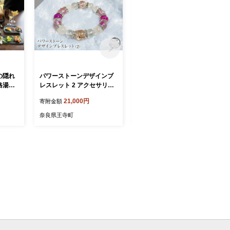
の隠れ
パワーストーンデザインブ
パワーストーンデザインブ
格湯葉
レスレット 2 アクセサリー
レスレット 1 アクセサリ
券(2
ジュエリー ブレスレット 男
ー ジュエリー ブレスレット
21,000円
21,000円
寄附金額
寄附金額
女兼用 パワーストーン ロー
男女兼用 パワーストーン 蛍
ズクォーツ 水晶 シマメノウ
石 ヘマタイト ローズクォー
奈良県王寺町
奈良県王寺町
クリスタル ピンク プレゼン
ツ 水晶 プレゼント ギフト
ト ギフト