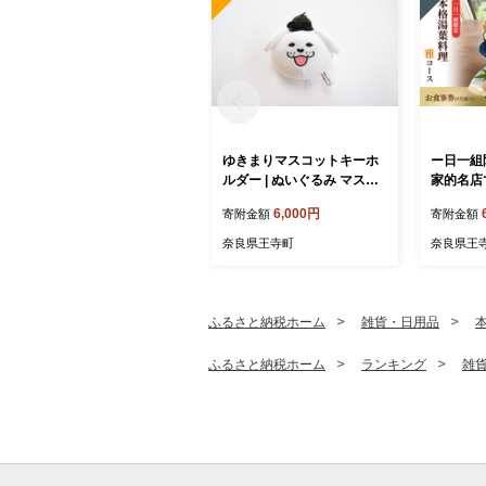
ゆきまりマスコットキーホ
ー日一組
ルダー | ぬいぐるみ マスコ
家的名店
ット キャラクター キーホル
料理雅コ
6,000円
寄附金額
寄附金額
ダー 雑貨 王寺町 奈良県
名様分) 
奈良県王寺町
奈良県王
ふるさと納税ホーム
雑貨・日用品
ふるさと納税ホーム
ランキング
雑