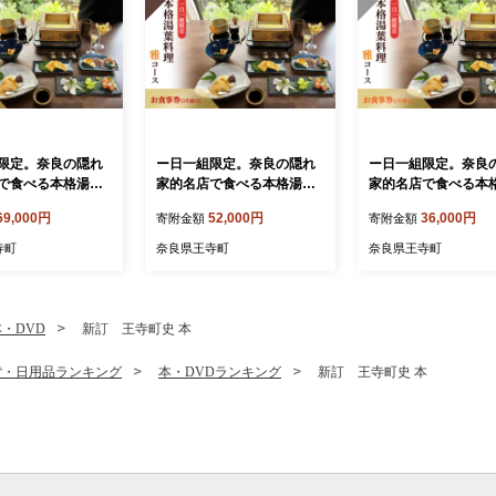
限定。奈良の隠れ
ー日一組限定。奈良の隠れ
ー日一組限定。奈良
で食べる本格湯葉
家的名店で食べる本格湯葉
家的名店で食べる本
ース お食事券(4
料理雅コース お食事券(3
料理雅コース お食事
69,000円
52,000円
36,000円
寄附金額
寄附金額
チケット
名様分) チケット
名様分) チケット
寺町
奈良県王寺町
奈良県王寺町
本・DVD
新訂 王寺町史 本
貨・日用品ランキング
本・DVDランキング
新訂 王寺町史 本