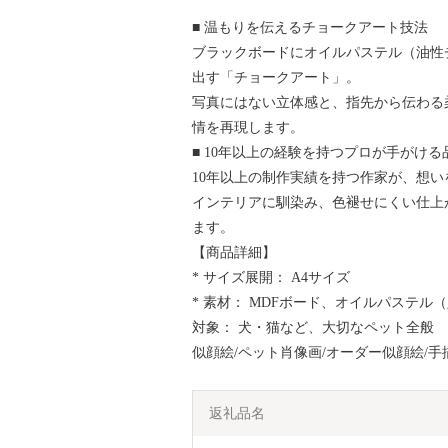
■ 温もりを伝えるチョークアート技法
ブラックボードにオイルパステル（油性
出す「チョークアート」。
写真にはない立体感と、指先から伝わる
情を再現します。
■ 10年以上の経験を持つプロが手がける
10年以上の制作実績を持つ作家が、想
インテリアに馴染み、色褪せにくい仕上
ます。
【商品詳細】
* サイズ展開： A4サイズ
* 素材： MDFボード、オイルパステル
対象： 犬・猫など、大切なペット全般
似顔絵/ペット肖像画/オーダー似顔絵/手描
返礼品名