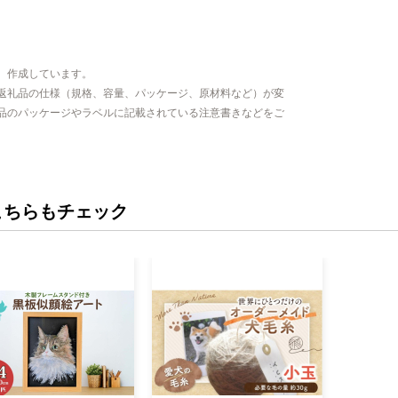
、作成しています。
返礼品の仕様（規格、容量、パッケージ、原材料など）が変
品のパッケージやラベルに記載されている注意書きなどをご
こちらもチェック