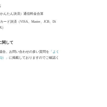
高
（auかんたん決済）通信料金合算
ード決済（VISA、Master、JCB、Di
EX）
に関して
場合、お問い合わせの多い質問を
「よく
Q）」
に掲載しておりますのでご確認く