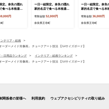
限定。奈良の隠れ
ー日一組限定。奈良の隠れ
ー日一組限定。奈良
で食べる本格湯葉
家的名店で食べる本格湯葉
家的名店で食べる本
ース お食事券(4
料理雅コース お食事券(3
料理雅コース お食事
69,000円
52,000円
36,000円
寄附金額
寄附金額
チケット
名様分) チケット
名様分) チケット
寺町
奈良県王寺町
奈良県王寺町
インテリア・絵画
ーダーメイド肖像画」 チョークアート技法 【A4サイズボード】
貨・日用品ランキング
インテリア・絵画ランキング
ーダーメイド肖像画」 チョークアート技法 【A4サイズボード】
体関係者の皆様へ
利用規約
ウェブアクセシビリティの取り組み