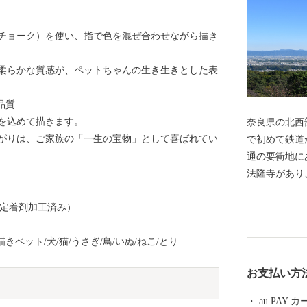
チョーク）を使い、指で色を混ぜ合わせながら描き
柔らかな質感が、ペットちゃんの生き生きとした表
品質
いを込めて描きます。
奈良県の北西
がりは、ご家族の「一生の宝物」として喜ばれてい
で初めて鉄道
通の要衝地に
法隆寺があり
ど、聖徳太子
（定着剤加工済み）
す。 大阪、
場所ですので
きペット/犬/猫/うさぎ/鳥/いぬ/ねこ/とり
お支払い方
au PAY