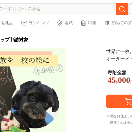
返礼品
ランキング
地域
特集
初めての
ップ申請対象
世界に一枚
オーダーメ
【A4サイ
寄附金額
45,000
現在お住まい
贈答されませ