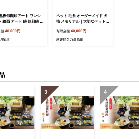
a 黒板似顔絵アート ワンシ
ペット 毛糸 オーダーメイド 犬
 絵画 アート 絵 似顔絵 動
猫 メモリアル｜大切なペットの
ット チョークアート 黒板
毛から作る 世界にひとつのオー
40,000円
40,000円
金額
寄附金額
ト オイルパステル 温もり
ダーメイド毛糸【小玉】記念品
絵アート 繊細 オーダーア
県鳩山町
愛媛県久万高原町
思い出 インテリア プレゼ
贈り物 オーダーメイド 送
料 埼玉県 鳩山町
品
3
4