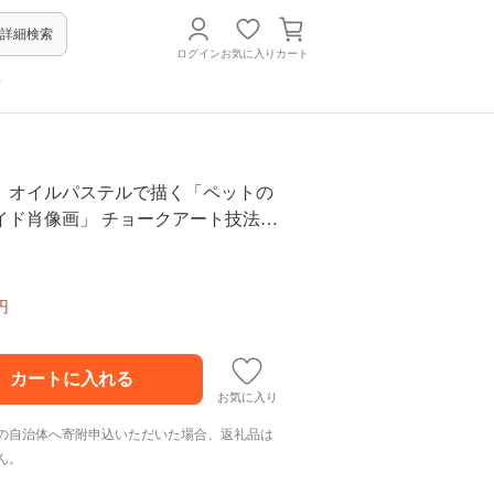
詳細検索
ログイン
お気に入り
カート
方
。オイルパステルで描く「ペットの
イド肖像画」 チョークアート技法
ズボード】
円
お気に入り
の自治体へ寄附申込いただいた場合、返礼品は
ん。