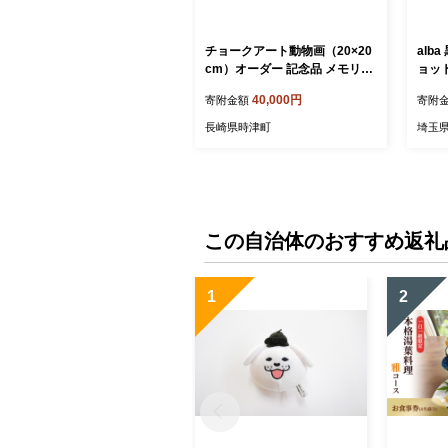
チョークアート動物画（20×20
alb
cm）オーダー 記念品 メモリア
ョット
ルグッズ ギフト ペット 犬 猫 鳥
物 ペ
40,000円
寄附金額
寄附
うさぎ アート 絵画
アー
似顔
長崎県時津町
埼玉
ート 
ント 
料無
この自治体のおすすめ返礼
1
2