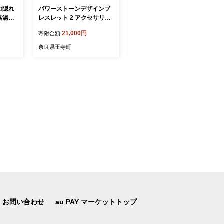
の隠れ
パワーストーンデザインブ
パワーストーンデザインブ
格湯葉
レスレット 2 アクセサリー
レスレット 1 アクセサリ
券(2
ジュエリー ブレスレット 男
ー ジュエリー ブレスレット
21,000円
21,000円
寄附金額
寄附金額
女兼用 パワーストーン ロー
男女兼用 パワーストーン 蛍
ズクォーツ 水晶 シマメノウ
石 ヘマタイト ローズクォー
奈良県王寺町
奈良県王寺町
クリスタル ピンク プレゼン
ツ 水晶 プレゼント ギフト
ト ギフト
お問い合わせ
au PAY マーケットトップ