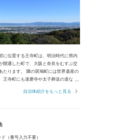
部に位置する王寺町は、明治時代に県内
が開通した町で、大阪と奈良をむすぶ交
あたります。 隣の斑鳩町には世界遺産の
、王寺町にも達磨寺や太子葬送の道な
ゆかりの歴史がたくさん伝わっていま
自治体紹介をもっと見る
天王寺、奈良、法隆寺からも近く、便利な
、お気軽に観光をお楽しみください。
法
 カード（番号入力不要）