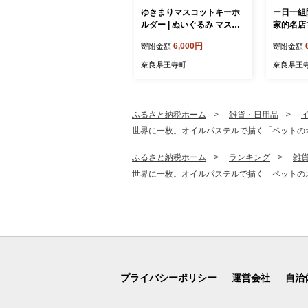
ゆきまりマスコットキーホ
ー日一組
ルダー | ぬいぐるみ マスコ
家的名店
ット キャラクター キーホル
料理雅コ
6,000円
寄附金額
寄附金額
ダー 雑貨 王寺町 奈良県
名様分) 
奈良県王寺町
奈良県王
ふるさと納税ホーム
雑貨・日用品
世界に一枚。オイルパステルで描く「ペットのオ
ふるさと納税ホーム
ランキング
雑
世界に一枚。オイルパステルで描く「ペットのオ
プライバシーポリシー
運営会社
自治