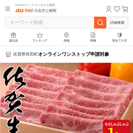
Pontaポイントでふるさと納税
詳細検索
返礼品
ランキング
地域
特集
初めての方
オンラインワンストップ申請対象
佐賀県有田町