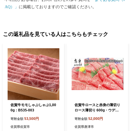
AQ）」
に掲載しておりますのでご確認ください。
この返礼品を見ている人はこちらもチェック
佐賀牛モモしゃぶしゃぶ1,00
佐賀牛ロースと赤身の薄切り
0g：B535-003
ロース薄切り 600g・ウデま
たはモモ肉の薄切り 600g(合
53,500円
52,000円
寄附金額
寄附金額
計1.2㎏) すき焼き しゃぶし
ゃぶ ギフト
佐賀県佐賀市
佐賀県唐津市