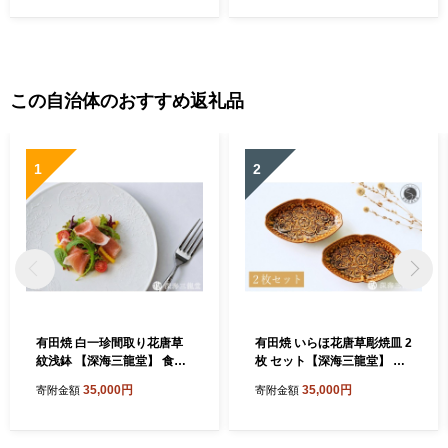
この自治体のおすすめ返礼品
1
2
有田焼 白一珍間取り花唐草
有田焼 いらほ花唐草彫焼皿 2
紋浅鉢 【深海三龍堂】 食器
枚 セット【深海三龍堂】 食
中鉢 白磁 白い器 白い食器 器
器 和食 懐石 会席 向付 和風
35,000円
35,000円
寄附金額
寄附金額
陶磁器 シンプル おしゃれ い
菓子皿 銘々皿 中皿 楕円 和食
っちん 職人技 ay100
器 てんぷら皿 ay101