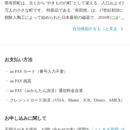
県有田町は、古くから”やきものの町”として栄える、人口およそ2
万人の小さな町です。 特産品である「有田焼」は、17世紀初頭に
朝鮮人陶工によって始められた日本最初の磁器で、2016年には有
田焼創業400年を迎えました。 ゴールデンウイークに開催される
自治体紹介をもっと見る
「有田陶器市」は、100年以上の歴史があり7日間の期間中に国内
外から100万人以上のやきものファンが訪れる国内最大級の陶器市
として有名です。 有田焼を育んだ有田内山地区の町並みは、国の
「重要伝統的建造物群保存地区」に選定されており、江戸後期か
お支払い方法
ら昭和にかけて建築された窯元、商家、洋館などが立ち並んでい
ます。主要道路から一歩裏に入ると、登り窯の廃材を利用したト
au PAY カード（番号入力不要）
ンバイ塀が多く見られ、裏通りに独特の風情を醸しています。 一
au PAY 残高
方で、有田町内には日本の自然百選「黒髪山」や日本の名水百選
「竜門の清水」など、六つの自然百選に選定される場所があり、
au PAY（auかんたん決済）通信料金合算
今なお日本の原風景を感じることができます。また、町の西側一
クレジットカード決済（VISA、Master、JCB、Diners、AMEX）
帯は「棚田」という特徴的な景観を持つ稲作地でありながら、美
しい緑と名水で飼育される「佐賀牛」や 「ありたどり」などを生
お申し込みに関して
産する県下有数の畜産地でもあります。
不明点がある場合、お問い合わせの多い質問を
「よくある質問（F