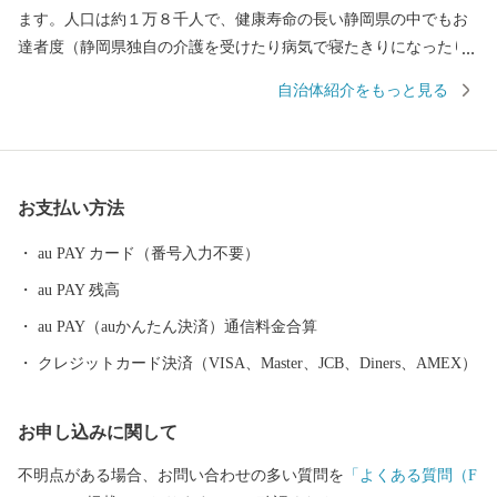
ます。人口は約１万８千人で、健康寿命の長い静岡県の中でもお
達者度（静岡県独自の介護を受けたり病気で寝たきりになったり
せず、自立して健康に生活できる期間）が毎年上位で、元気な人
自治体紹介をもっと見る
が多い町です。 また、三方を小高い山々に囲まれ、町の中央を
清流「太田川」が流れ、どこか京都に似た風情を感じる町でもあ
ります。 大正12年（1923年）7月、森町を訪れた地理学者「志賀
重昂（しがしげたか）」は、山紫水明のこの町を「小京都」と称
お支払い方法
賛し、以来遠州の小京都と呼ばれるようになりました。 森町に
は、5月の新茶、6月のとうもろこし、8月の新米、11月の次郎柿、
au PAY カード（番号入力不要）
12月のレタス、通年出荷できるクラウンメロン、歴史と伝統のあ
au PAY 残高
る品々などなど、多くの特産品に恵まれている町です。みなさま
には、そんな静岡県森町の選りすぐりのお礼の品を心を込めてお
au PAY（auかんたん決済）通信料金合算
送りいたします。
クレジットカード決済（VISA、Master、JCB、Diners、AMEX）
お申し込みに関して
不明点がある場合、お問い合わせの多い質問を
「よくある質問（F