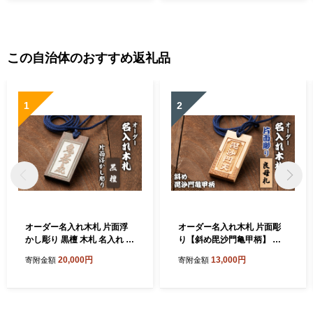
この自治体のおすすめ返礼品
1
2
オーダー名入れ木札 片面浮
オーダー名入れ木札 片面彫
かし彫り 黒檀 木札 名入れ 静
り【斜め毘沙門亀甲柄】 良
岡県 森町
母札 木札 名入れ 静岡県 森町
20,000円
13,000円
寄附金額
寄附金額