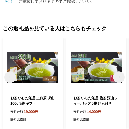
AQ）」
に掲載しておりますのでご確認ください。
この返礼品を見ている人はこちらもチェック
お茶 いしだ茶屋 上煎茶 深山
お茶 いしだ茶屋 煎茶 深山 テ
100g 5袋 ギフト
ィーバッグ 5袋 ひも付き
19,000円
14,000円
寄附金額
寄附金額
静岡県森町
静岡県森町