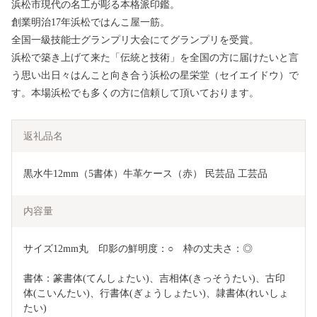
浜松市現代の名工が彫る本格派印鑑。
創業明治17年浜松ではんこ屋一筋。
全国一級技能士グランプリ大会にてグランプリを受賞。
浜松で築き上げて来た「伝統と技術」を全国の方に届けたいと言
う思い出日々はんこと向き合う浜松の星栄堂（セイエイドウ）で
す。本場浜松でも多くの方に信頼して頂いております。
返礼品名
黒水牛12mm（5書体）牛革ケース（赤） 民芸品 工芸品 
内容量
サイズ12mm丸　印影の鮮明度：○　枠の丈夫さ：◎
書体：篆書体(てんしょたい)、吉相体(きっそうたい)、古印
体(こいんたい)、行書体(ぎょうしょたい)、隷書体(れいしょ
たい)