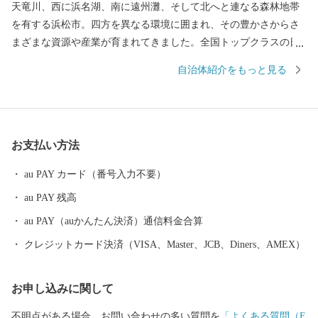
天竜川、西に浜名湖、南に遠州灘、そして北へと連なる森林地帯
を有する浜松市。四方を異なる環境に囲まれ、その豊かさからさ
まざまな資源や産業が育まれてきました。全国トップクラスの日
照時間、温暖な気候、豊富な水源により発展した農業や水産業の
自治体紹介をもっと見る
ほか、楽器やオートバイ、繊維、食品など、ものづくりの街は生
んだ資源や製品には、日本のみならず世界でも認められる逸品が
数多く存在します。 また、浜名湖ではクルージングやフィッシン
グはもちろん、ウェイクボードや ウインドサーフィンなどさまざ
お支払い方法
まなウォーター・ビーチ・マリンスポーツを楽しむことができ、
自然と一体化する感動も味わうことができます。
au PAY カード（番号入力不要）
au PAY 残高
au PAY（auかんたん決済）通信料金合算
クレジットカード決済（VISA、Master、JCB、Diners、AMEX）
お申し込みに関して
不明点がある場合、お問い合わせの多い質問を
「よくある質問（F