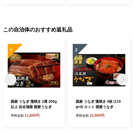
この自治体のおすすめ返礼品
1
2
国産 うなぎ 蒲焼き 2尾 200g
国産 うなぎ 蒲焼き 4枚 (110
以上 浜名湖産 国産うなぎ
g×4) カット 国産うなぎ
11,000円
22,000円
寄附金額
寄附金額