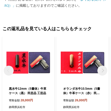
AQ）」
に掲載しておりますのでご確認ください。
この返礼品を見ている人はこちらもチェック
黒水牛12mm（5書体）牛革
オランダ水牛10.5mm（5書
ケース（黒） 民芸品 工芸品
体）牛革ケース（赤） 民芸
品 工芸品
28,000円
26,000円
寄附金額
寄附金額
静岡県浜松市
静岡県浜松市