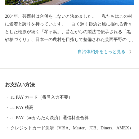
2004年、芸西村は合併をしないと決めました。 私たちはこの村
に愛着と誇りを持っています。 白く輝く砂浜と風に揺れる青々
とした松原が続く「琴ヶ浜」、昔ながらの製法で伝承される「黒
砂糖づくり」、日本一の農村を目指して整備された芸西平野の
「ビニールハウス群」。 先人たちが築き、守ってきた多くを次
自治体紹介をもっと見る
の世代に受け継ぐため、村民のみなさんと共に工夫して課題に立
ち向かっています。芸西村の挑戦に、皆様の応援をお願いしま
す。
お支払い方法
au PAY カード（番号入力不要）
au PAY 残高
au PAY（auかんたん決済）通信料金合算
クレジットカード決済（VISA、Master、JCB、Diners、AMEX）