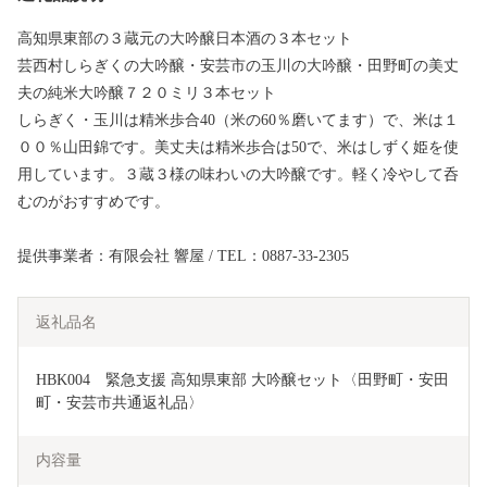
高知県東部の３蔵元の大吟醸日本酒の３本セット
芸西村しらぎくの大吟醸・安芸市の玉川の大吟醸・田野町の美丈
夫の純米大吟醸７２０ミリ３本セット
しらぎく・玉川は精米歩合40（米の60％磨いてます）で、米は１
００％山田錦です。美丈夫は精米歩合は50で、米はしずく姫を使
用しています。３蔵３様の味わいの大吟醸です。軽く冷やして呑
むのがおすすめです。
提供事業者：有限会社 響屋 / TEL：0887-33-2305
返礼品名
HBK004　緊急支援 高知県東部 大吟醸セット〈田野町・安田
町・安芸市共通返礼品〉
内容量