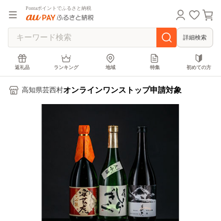
Pontaポイントでふるさと納税
詳細検索
返礼品
ランキング
地域
特集
初めての方
オンラインワンストップ申請対象
高知県芸西村