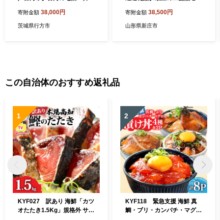
事」純米吟醸ふくまる1.8L×
ト FAE-0005
38,000円
38,500円
寄附金額
寄附金額
2本セット
茨城県行方市
山形県新庄市
この自治体のおすすめ返礼品
1
2
KYF027 訳あり 海鮮「カツ
KYF118 緊急支援 海鮮 真
オたたき1.5Kg」規格外 サイ
鯛・ブリ・カンパチ・マグロ
ズ不揃い傷 わけあり 人気 故
の漬け丼セット4種×2P《迷