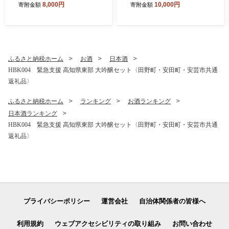
8,000円
10,000円
寄附金額
寄附金額
郷納税 ランキング 本場 高
子の真鯛を食べて応援 養殖
知 かつおのたたき 返礼品 80
生産業者応援プロジェクト》
00円 冷凍 カツオのタタキ 訳
応援 惣菜 そうざい 冷凍 保存
アリかつおのタタキ【koyof
食 小分け パック 高知 海鮮丼
r】【高知県共通返礼品】ギ
一人暮らし〈高知市共通返礼
フト 食べ物
品〉
ふるさと納税ホーム
お酒
日本酒
HBK004 緊急支援 高知県東部 大吟醸セット〈田野町・安田町・安芸市共通
返礼品〉
ふるさと納税ホーム
ランキング
お酒ランキング
日本酒ランキング
HBK004 緊急支援 高知県東部 大吟醸セット〈田野町・安田町・安芸市共通
返礼品〉
プライバシーポリシー
運営会社
自治体関係者の皆様へ
利用規約
ウェブアクセシビリティの取り組み
お問い合わせ