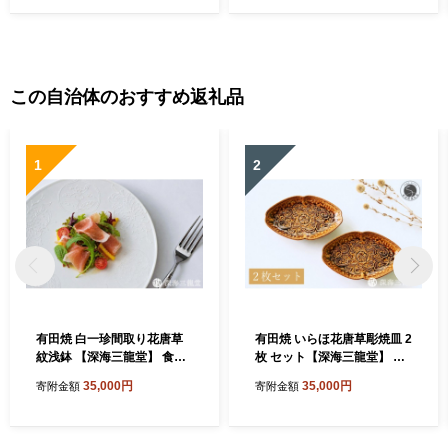
この自治体のおすすめ返礼品
1
2
有田焼 白一珍間取り花唐草
有田焼 いらほ花唐草彫焼皿 2
紋浅鉢 【深海三龍堂】 食器
枚 セット【深海三龍堂】 食
中鉢 白磁 白い器 白い食器 器
器 和食 懐石 会席 向付 和風
35,000円
35,000円
寄附金額
寄附金額
陶磁器 シンプル おしゃれ い
菓子皿 銘々皿 中皿 楕円 和食
っちん 職人技 ay100
器 てんぷら皿 ay101