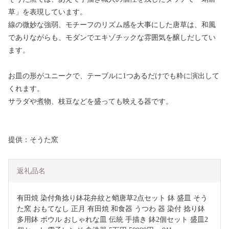
草」を表現しています。
線の微妙な強弱、モチーフのリズム感を大事にした唐草は、和風
でありながらも、モダンでエキゾチックな雰囲気を醸しだしてい
ます。
お皿の形がユニークで、テーブルに1つあるだけでも粋に演出して
くれます。
サラダや煮物、枝豆などを盛っても映える器です。
提供：そうた窯
返礼品名
有田焼 染付角捻り鉢花弁紋と蛸唐草2点セット 鉢 盛皿 そう
た窯 おもてなし 正月 有田焼 和食器 うつわ 器 染付 捻り鉢 
多用鉢 ボウル おしゃれな皿 伝統 手描き 鉢2個セット 盛皿2