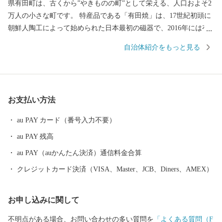
県有田町は、古くから”やきものの町”として栄える、人口およそ2
万人の小さな町です。 特産品である「有田焼」は、17世紀初頭に
朝鮮人陶工によって始められた日本最初の磁器で、2016年には有
田焼創業400年を迎えました。 ゴールデンウイークに開催される
自治体紹介をもっと見る
「有田陶器市」は、100年以上の歴史があり7日間の期間中に国内
外から100万人以上のやきものファンが訪れる国内最大級の陶器市
として有名です。 有田焼を育んだ有田内山地区の町並みは、国の
「重要伝統的建造物群保存地区」に選定されており、江戸後期か
お支払い方法
ら昭和にかけて建築された窯元、商家、洋館などが立ち並んでい
ます。主要道路から一歩裏に入ると、登り窯の廃材を利用したト
au PAY カード（番号入力不要）
ンバイ塀が多く見られ、裏通りに独特の風情を醸しています。 一
au PAY 残高
方で、有田町内には日本の自然百選「黒髪山」や日本の名水百選
「竜門の清水」など、六つの自然百選に選定される場所があり、
au PAY（auかんたん決済）通信料金合算
今なお日本の原風景を感じることができます。また、町の西側一
クレジットカード決済（VISA、Master、JCB、Diners、AMEX）
帯は「棚田」という特徴的な景観を持つ稲作地でありながら、美
しい緑と名水で飼育される「佐賀牛」や 「ありたどり」などを生
お申し込みに関して
産する県下有数の畜産地でもあります。
不明点がある場合、お問い合わせの多い質問を
「よくある質問（F