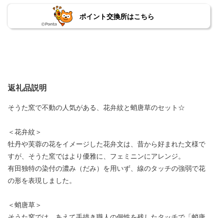
ポイント交換所はこちら
返礼品説明
そうた窯で不動の人気がある、花弁紋と蛸唐草のセット☆
＜花弁紋＞
牡丹や芙蓉の花をイメージした花弁文は、昔から好まれた文様で
すが、そうた窯ではより優雅に、フェミニンにアレンジ。
有田独特の染付の濃み（だみ）を用いず、線のタッチの強弱で花
の形を表現しました。
＜蛸唐草＞
そうた窯では、あえて手描き職人の個性を残したタッチで「蛸唐