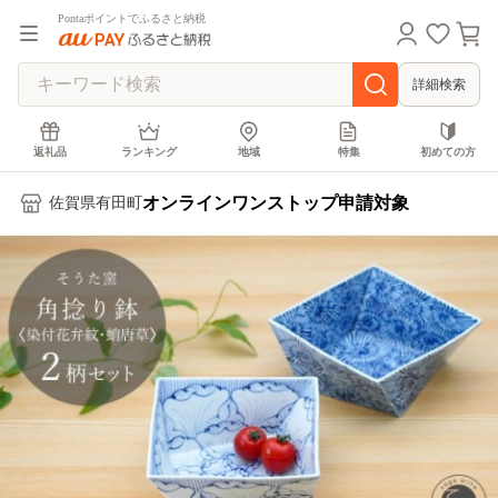
Pontaポイントでふるさと納税
詳細検索
返礼品
ランキング
地域
特集
初めての方
オンラインワンストップ申請対象
佐賀県有田町