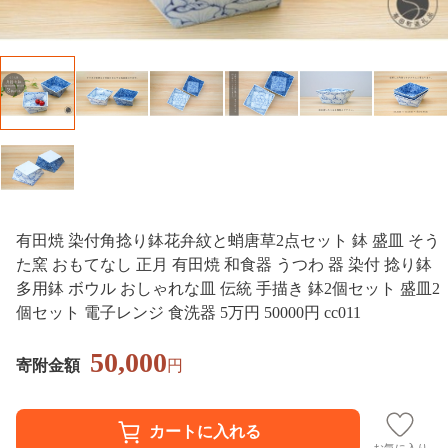
有田焼 染付角捻り鉢花弁紋と蛸唐草2点セット 鉢 盛皿 そう
た窯 おもてなし 正月 有田焼 和食器 うつわ 器 染付 捻り鉢
多用鉢 ボウル おしゃれな皿 伝統 手描き 鉢2個セット 盛皿2
個セット 電子レンジ 食洗器 5万円 50000円 cc011
50,000
寄附金額
円