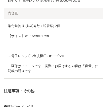
個セット 電子レンジ 食洗器 5万円 50000円 cc011
内容量
染付角捻り (鉢花弁紋 / 蛸唐草) 2個
【サイズ】Ｗ15.5cm×Ｈ7cm
※電子レンジ〇 /食洗機〇 /オーブン×
※画像はイメージです。実際にお届けする内容は「容量」に
記載の通りです。
注意事項・その他
※商品コード: cc011