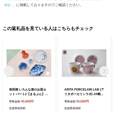
AQ）」
に掲載しておりますのでご確認ください。
この返礼品を見ている人はこちらもチェック
有田焼 いろんな形のお皿セ
ARITA PORCELAIN LAB (ア
ット パート2【まるぶん】器
リタポーセリンラボ) JA蛸唐
うつわ 食器 食器セット コー
草&格子丸紋 蕎麦猪口&薬味
45,000円
55,000円
寄附金額
寄附金額
ディネート 皿 小皿 豆皿 盛皿
皿ペアセット 有田焼 そば猪
小鉢 お祝い 和風 染付 ブルー
口 そばちょこ 豆皿 cg015
佐賀県有田町
佐賀県有田町
レッド 手描き ギフト aw066