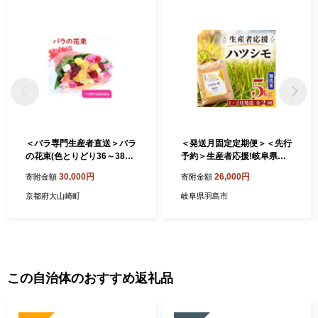
＜バラ専門生産者直送＞バラ
＜発送月固定定期便＞＜先行
の花束(色とりどり36～38本)
予約＞生産者応援!岐阜県産
＜クール便＞【1607446】
ハツシモ(無洗米)5kg＜1・2
30,000円
26,000円
寄附金額
寄附金額
月発送＞全2回【4073315】
京都府大山崎町
岐阜県羽島市
この自治体のおすすめ返礼品