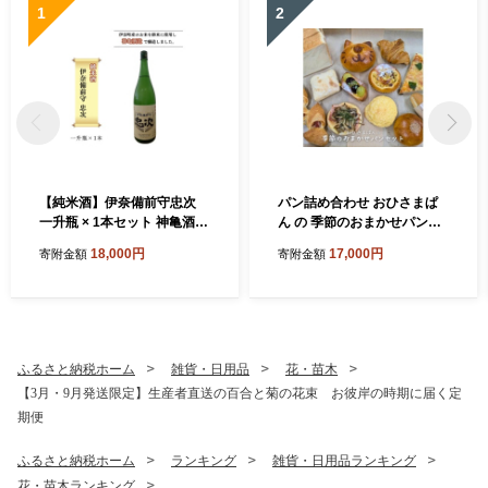
1
2
【純米酒】伊奈備前守忠次
パン詰め合わせ おひさまぱ
一升瓶 × 1本セット 神亀酒造
ん の 季節のおまかせパンセ
オリジナル 2025年醸造 令和
ット 8～10個入り 冷蔵便 パ
18,000円
17,000円
寄附金額
寄附金額
7年醸造
ン好きのための パンセット
パン屋さんのパン詰め合わせ
埼玉県 伊奈町 ブランジェリ
ーおひさまぱん より翌日配
送エリア限定
ふるさと納税ホーム
雑貨・日用品
花・苗木
【3月・9月発送限定】生産者直送の百合と菊の花束 お彼岸の時期に届く定
期便
ふるさと納税ホーム
ランキング
雑貨・日用品ランキング
花・苗木ランキング