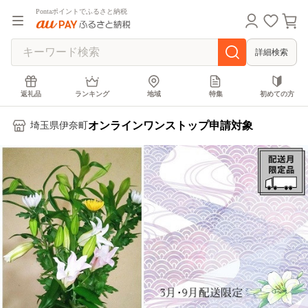
Pontaポイントでふるさと納税
詳細検索
返礼品
ランキング
地域
特集
初めての方
オンラインワンストップ申請対象
埼玉県伊奈町